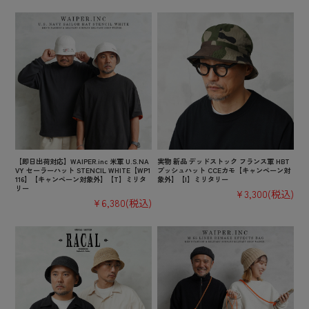
【即日出荷対応】WAIPER.inc 米軍 U.S.NA
実物 新品 デッドストック フランス軍 HBT
VY セーラーハット STENCIL WHITE【WP1
ブッシュハット CCEカモ【キャンペーン対
116】【キャンペーン対象外】【T】ミリタ
象外】【I】ミリタリー
リー
¥3,300
(税込)
¥6,380
(税込)