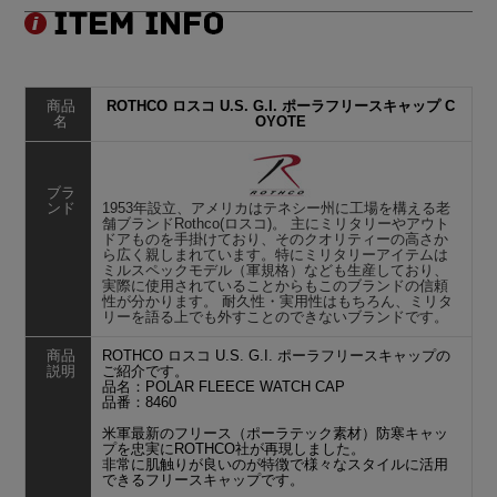
商品
ROTHCO ロスコ U.S. G.I. ポーラフリースキャップ C
名
OYOTE
ブラ
ンド
1953年設立、アメリカはテネシー州に工場を構える老
舗ブランドRothco(ロスコ)。 主にミリタリーやアウト
ドアものを手掛けており、そのクオリティーの高さか
ら広く親しまれています。特にミリタリーアイテムは
ミルスペックモデル（軍規格）なども生産しており、
実際に使用されていることからもこのブランドの信頼
性が分かります。 耐久性・実用性はもちろん、ミリタ
リーを語る上でも外すことのできないブランドです。
商品
ROTHCO ロスコ U.S. G.I. ポーラフリースキャップの
説明
ご紹介です。
品名：POLAR FLEECE WATCH CAP
品番：8460
米軍最新のフリース（ポーラテック素材）防寒キャッ
プを忠実にROTHCO社が再現しました。
非常に肌触りが良いのが特徴で様々なスタイルに活用
できるフリースキャップです。