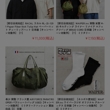
【即日出荷対応】RACAL ラカル RL-23-129
【即日出荷対応】WAIPER.inc 実物 米軍 M-
1 Paper Fiber Knit Tulip Hat ペーパーニッ
65 キルティング ライナー リメイク エフェ
ト チューリップハット 日本製【キャンペー
クツバッグ BRAID CORD 日本製【キャンペ
ン対象外】【T】
ーン対象外】【T】 ミリタリー
¥11,000
(税込)
¥7,150
(税込)
希少 実物 フランス軍 AIR FORCE PARATRO
【即日出荷対応】【ネコポス便対応】WAIP
OPER パラシュートバッグ USED【キャンペ
ER.inc ワイパーラジオ オリジナル クルーソ
ーン対象外】 ミリタリーファッション 軍放
ックス 日本製【キャンペーン対象外】【T
出品【I】 古着
B】ミリタリー