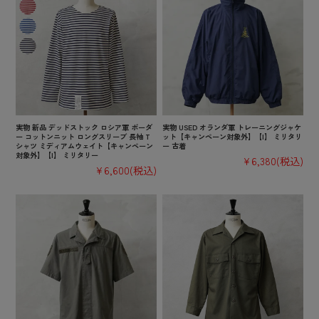
実物 新品 デッドストック ロシア軍 ボーダ
実物 USED オランダ軍 トレーニングジャケ
ー コットンニット ロングスリーブ 長袖 T
ット【キャンペーン対象外】【I】 ミリタリ
シャツ ミディアムウェイト【キャンペーン
ー 古着
対象外】【I】 ミリタリー
¥6,380
(税込)
¥6,600
(税込)