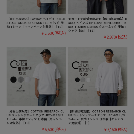
【即日出荷対応】PAYDAY ペイデイ PD8-C
★カートで割引対象品★【即日出荷対応】H
ST-5 STANDARD 2-PACK TEE 2パック 半
anes ヘインズ HM1-X201（HM1-D201） Ha
袖 Tシャツ【キャンペーン対象外】【TB】
nes T-SHIRTS SHIRO クルーネック 半袖 T
シャツ【Sx】【TB】
¥5,830
(税込)
¥2,970
(税込)
【即日出荷対応】COTTON RESEARCH CL
【即日出荷対応】COTTON RESEARCH CL
UB コットンリサーチクラブ JPC-002 S/S
UB コットンリサーチクラブ JPC-003 L/S
Tubular 半袖 Tシャツ 日本製【キャンペー
Tubular 長袖 Tシャツ 日本製【キャンペー
ン対象外】【TB】
ン対象外】【T】
¥5,500
(税込)
¥7,150
(税込)