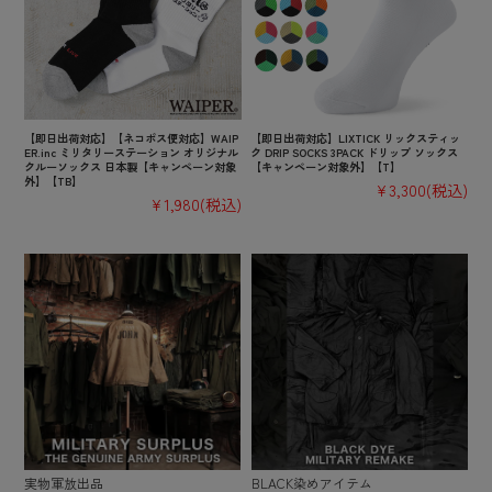
【即日出荷対応】【ネコポス便対応】WAIP
【即日出荷対応】LIXTICK リックスティッ
ER.inc ミリタリーステーション オリジナル
ク DRIP SOCKS 3PACK ドリップ ソックス
クルーソックス 日本製【キャンペーン対象
【キャンペーン対象外】【T】
外】【TB】
¥3,300
(税込)
¥1,980
(税込)
実物軍放出品
BLACK染めアイテム