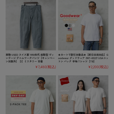
実物 USED スイス軍 1950年代 前期型 ヴィ
★カートで割引対象品★【即日出荷対応】G
ンテージ デニムワークパンツ【キャンペー
oodwear グッドウェア 2W7-65227 USAコッ
ン対象外】【I】ミリタリー 古着
トン パック 半袖 Tシャツ【TB】
¥7,480
(税込)
¥2,200
(税込)