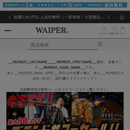
総額3,980円以上送料無料（一部地域・大型商品対
象外あり）
お気に入り
マイページ
カート
__MEMBER_LASTNAME__
__MEMBER_FIRSTNAME__
様は、
会員ラン
ク:
__MEMBER_RANK_NAME__
です。
あと
__MEMBER_RANK_NPRC__
円
以上のお買い物と、あと
__MEMBER_R
ANK_NCNT__
回
の購入でランクアップ！
元帥専用先行販売ページはマイページよりご覧ください。