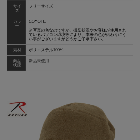
サイ
フリーサイズ
ズ
カラ
COYOTE
ー
※写真の色なのですが、撮影状況やお客様が使用され
ているパソコン環境等により、本来の色が伝わりにく
い事がございますがどうかご了承下さい
。
素材
ポリエステル100%
商品
新品未使用
状態