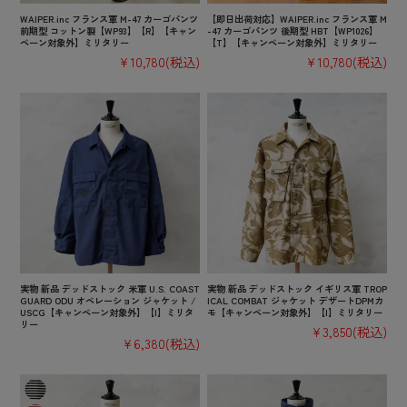
WAIPER.inc フランス軍 M-47 カーゴパンツ
【即日出荷対応】WAIPER.inc フランス軍 M
前期型 コットン製【WP93】【R】【キャン
-47 カーゴパンツ 後期型 HBT【WP1026】
ペーン対象外】ミリタリー
【T】【キャンペーン対象外】ミリタリー
¥10,780
(税込)
¥10,780
(税込)
実物 新品 デッドストック 米軍 U.S. COAST
実物 新品 デッドストック イギリス軍 TROP
GUARD ODU オペレーション ジャケット /
ICAL COMBAT ジャケット デザートDPMカ
USCG【キャンペーン対象外】【I】ミリタ
モ【キャンペーン対象外】【I】ミリタリー
リー
¥3,850
(税込)
¥6,380
(税込)