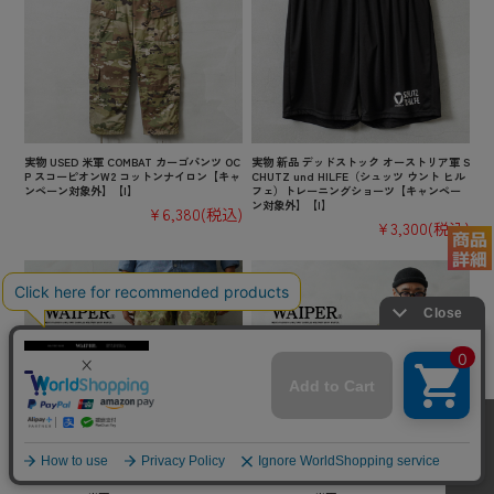
実物 USED 米軍 COMBAT カーゴパンツ OC
実物 新品 デッドストック オーストリア軍 S
P スコーピオンW2 コットンナイロン【キャ
CHUTZ und HILFE（シュッツ ウント ヒル
ンペーン対象外】【I】
フェ）トレーニングショーツ【キャンペー
ン対象外】【I】
¥6,380
(税込)
¥3,300
(税込)