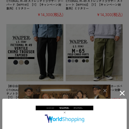
CTIONAL M-49 ストレッチトラウザー テー
CTIONAL M-49 ストレッチトラウザー スト
パード【WP1141】【T】【キャンペーン対
レート【WP1142】【T】【キャンペーン対
象外】ミリタリー
象外】ミリタリー
¥14,300
(税込)
¥14,300
(税込)
【即日出荷対応】WAIPER.inc US ARMY FI
WAIPER.inc 米軍 M-65 フィールドカーゴパ
CTIONAL M-49 VENTILE（ベンタイル）
ンツ 初期型【WP111】【キャンペーン対象
チノトラウザー テーパード【WP1086】
外】【R】ミリタリー
【T】【キャンペーン対象外】ミリタリー
¥10,780
(税込)
¥16,500
(税込)