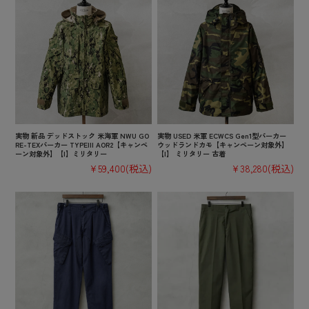
実物 新品 デッドストック 米海軍 NWU GO
実物 USED 米軍 ECWCS Gen1型パーカー
RE-TEXパーカー TYPEIII AOR2【キャンペ
ウッドランドカモ【キャンペーン対象外】
ーン対象外】【I】ミリタリー
【I】 ミリタリー 古着
¥59,400
(税込)
¥38,280
(税込)