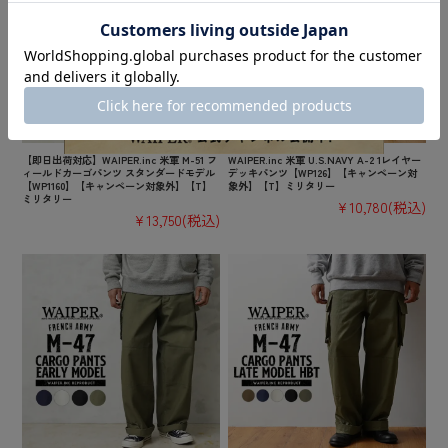
【即日出荷対応】WAIPER.inc 米軍 M-51 フ
WAIPER.inc 米軍 U.S.NAVY A-2 1レイヤー
ィールドカーゴパンツ スタンダードモデル
デッキパンツ【WP126】【キャンペーン対
【WP1160】【キャンペーン対象外】【T】
象外】【T】ミリタリー
ミリタリー
¥10,780
(税込)
¥13,750
(税込)