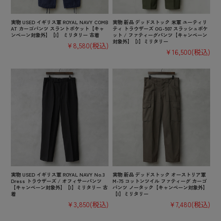
実物 USED イギリス軍 ROYAL NAVY COMB
実物 新品 デッドストック 米軍 ユーティリ
AT カーゴパンツ スラントポケット【キャ
ティ トラウザーズ OG-507 スラッシュポケ
ンペーン対象外】【I】 ミリタリー 古着
ット / ファティーグパンツ【キャンペーン
対象外】【I】ミリタリー
¥8,580
(税込)
¥16,500
(税込)
実物 USED イギリス軍 ROYAL NAVY No.3
実物 新品 デッドストック オーストリア軍
Dress トラウザーズ / オフィサーパンツ
M-75 コットンツイル ファティーグ カーゴ
【キャンペーン対象外】【I】ミリタリー 古
パンツ ノータック【キャンペーン対象外】
着
【I】ミリタリー
¥3,850
(税込)
¥7,480
(税込)