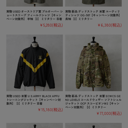
実物 USED オーストリア軍 プルオーバー シ
実物 新品 デッドストック 米軍 ユーティリ
ョートスリーブ フィールドシャツ【キャン
ティシャツ OG-507【キャンペーン対象外】
ペーン対象外】 半袖 【I】 ミリタリー 古着
長袖 【I】ミリタリー
¥5,280
(税込)
¥6,380
(税込)
実物 USED 米軍 U.S.ARMY BLACK APFU
実物 新品 デッドストック 米軍 ECWCS GE
トレーニングジャケット【キャンペーン対
N3 LEVEL5 コールドウェザー ソフトシェル
象外】【I】ミリタリー 古着
ジャケット OCP スコーピオンW2【キャン
ペーン対象外】【I】ミリタリー
¥15,180
(税込)
¥77,000
(税込)