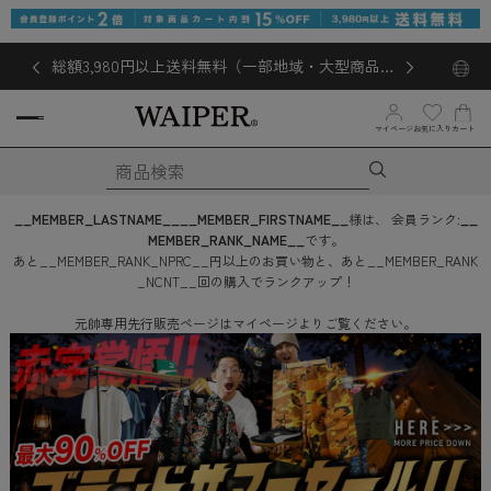
総額3,980円以上送料無料（一部地域・大型商品対
象外あり）
マイページ
お気に入り
カート
__MEMBER_LASTNAME__
__MEMBER_FIRSTNAME__
様は、
会員ランク:
__
MEMBER_RANK_NAME__
です。
あと
__MEMBER_RANK_NPRC__
円
以上のお買い物と、あと
__MEMBER_RANK
_NCNT__
回
の購入でランクアップ！
元帥専用先行販売ページはマイページよりご覧ください。