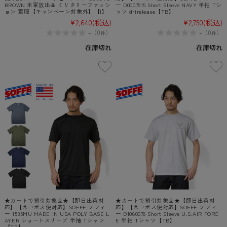
BROWN 米軍放出品 ミリタリーファッシ
ー D0007515 Short Sleeve NAVY 半袖 Tシ
ョン 軍服【キャンペーン対象外】【I】
ャツ drirelease【TB】
¥2,640
(税込)
¥2,750
(税込)
-
-
（
0
）
（
0
）
件
件
在庫切れ
在庫切れ
★カートで割引対象品★【即日出荷対
★カートで割引対象品★【即日出荷対
応】【ネコポス便対応】SOFFE ソフィ
応】【ネコポス便対応】SOFFE ソフィ
ー 1535MU MADE IN USA POLY BASE L
ー D1080078 Short Sleeve U.S.AIR FORC
AYER ショートスリーブ 半袖 Tシャツ
E 半袖 Tシャツ【TB】
【TB】