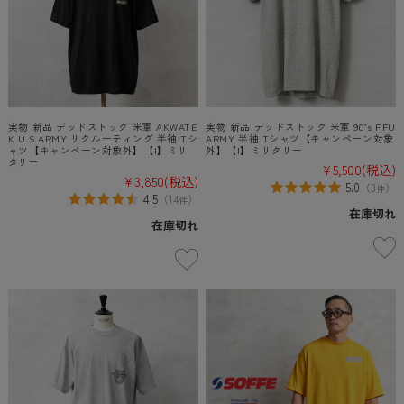
実物 新品 デッドストック 米軍 AKWATE
実物 新品 デッドストック 米軍 90’s PFU
K U.S.ARMY リクルーティング 半袖 Tシ
ARMY 半袖 Tシャツ【キャンペーン対象
ャツ【キャンペーン対象外】【I】ミリ
外】【I】ミリタリー
タリー
¥5,500
(税込)
¥3,850
(税込)
5.0
（
3
）
件
4.5
（
14
）
件
在庫切れ
在庫切れ