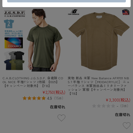
C.A.B.CLOTHING J.G.S.D.F. 自衛隊 CO
実物 新品 米軍 New Balance AFR701 NB
OL NICE 半袖Tシャツ 2枚組 【6525】
S 7 半袖 Tシャツ［MODACRYLIC］ ニュ
【キャンペーン対象外】【TB】
ーバランス 米軍放出品ミリタリーファ
ッション 軍服【キャンペーン対象外】
¥2,750
(税込)
【TB】
4.9
（
15
）
件
¥3,300
(税込)
-
（
0
）
件
在庫切れ
在庫切れ