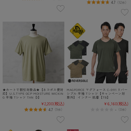
4.7
（
52
）
件
★カートで割引対象品★【ネコポス便対
MAGFORCE マグフォース C-0111 リバー
応】U.S.TYPE OCP MOISTURE WICKIN
シブル 半袖 Tシャツ【キャンペーン対
G 半袖 Tシャツ TAN【I】
象外】 インナー 肌着【TB】
¥2,200
(税込)
¥6,160
(税込)
4.7
-
（
9
）
（
0
）
件
件