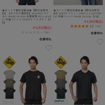
★カートで割引対象品★【即日出荷対
★カートで割引対象品★【即日出荷対
応】【ネコポス便対応】KENYON ケニ
応】SOFFE ソフィー 816M U.S.AIR FOR
ヨン MADE IN USA 米軍使用 PCU LEVE
CE 半袖Tシャツ MADE IN USA【TB】
L1 半袖 Tシャツ COYOTE ミリタリー【T
¥4,290
(税込)
B】
5.0
（
4
）
件
¥5,280
(税込)
-
（
0
）
件
在庫切れ
在庫切れ