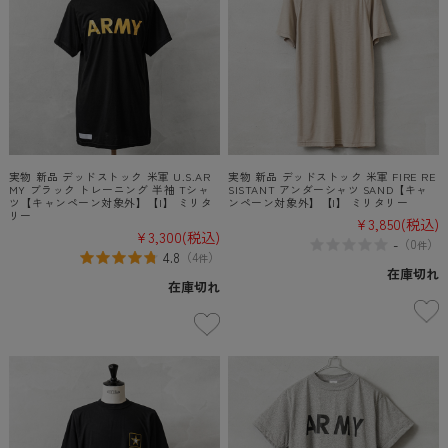
実物 新品 デッドストック 米軍 U.S.AR
実物 新品 デッドストック 米軍 FIRE RE
MY ブラック トレーニング 半袖 Tシャ
SISTANT アンダーシャツ SAND【キャ
ツ【キャンペーン対象外】【I】 ミリタ
ンペーン対象外】【I】 ミリタリー
リー
¥3,850
(税込)
¥3,300
(税込)
-
（
0
）
件
4.8
（
4
）
件
在庫切れ
在庫切れ