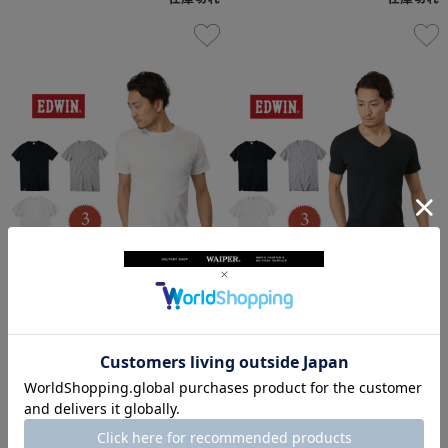
【ネコポス便対応】EDWIN エドウィン
【ネコポス便対応】EDWIN エドウィン
デイリーウェア ET5158 RIB クルーネッ
デイリーウェア ET5159 RIB Vネック半
ク半袖Tシャツ【TB】【キャンペーン対
袖Tシャツ【TB】【キャンペーン対象
象外】
外】
¥2,200
(税込)
¥2,200
(税込)
-
-
（
0
）
（
0
）
件
件
在庫切れ
在庫切れ