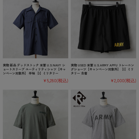
実物 新品 デッドストック 米軍 U.S.NAVY シ
実物 USED 米軍 U.S.ARMY APFU トレーニン
ョートスリーブ ユーティリティシャツ【キャ
グショーツ【キャンペーン対象外】【I】ミリ
ンペーン対象外】 半袖 【I】ミリタリー
タリー 古着
¥5,280
(税込)
¥2,000
(税込)