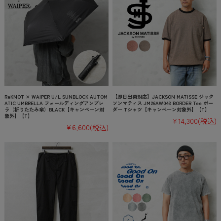
ReKNOT × WAIPER U/L SUNBLOCK AUTOM
【即日出荷対応】JACKSON MATISSE ジャク
ATIC UMBRELLA フォールディングアンブレ
ソンマティス JM26AW043 BORDER Tee ボー
ラ（折りたたみ傘）BLACK【キャンペーン対
ダー Tシャツ【キャンペーン対象外】【T】
象外】【T】
¥14,300
(税込)
¥6,600
(税込)