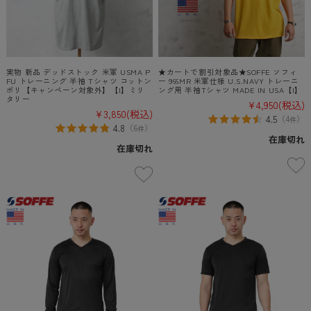
実物 新品 デッドストック 米軍 USMA P
★カートで割引対象品★SOFFE ソフィ
FU トレーニング 半袖 Tシャツ コットン
ー 966MR 米軍仕様 U.S.NAVY トレーニ
ポリ【キャンペーン対象外】【I】ミリ
ング用 半袖Tシャツ MADE IN USA【I】
タリー
¥4,950
(税込)
¥3,850
(税込)
4.5
（
4
）
件
4.8
（
6
）
件
在庫切れ
在庫切れ