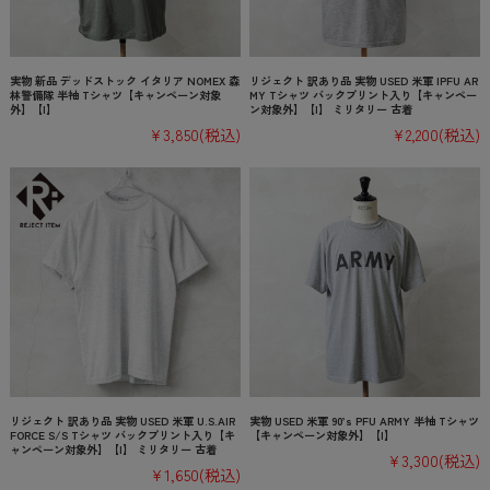
実物 新品 デッドストック イタリア NOMEX 森
リジェクト 訳あり品 実物 USED 米軍 IPFU AR
林警備隊 半袖 Tシャツ【キャンペーン対象
MY Tシャツ バックプリント入り【キャンペー
外】【I】
ン対象外】【I】 ミリタリー 古着
¥3,850
(税込)
¥2,200
(税込)
リジェクト 訳あり品 実物 USED 米軍 U.S.AIR
実物 USED 米軍 90’s PFU ARMY 半袖 Tシャツ
FORCE S/S Tシャツ バックプリント入り【キ
【キャンペーン対象外】【I】
ャンペーン対象外】【I】 ミリタリー 古着
¥3,300
(税込)
¥1,650
(税込)