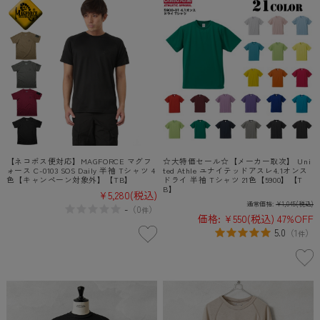
【ネコポス便対応】MAGFORCE マグフ
☆大特価セール☆【メーカー取次】 Uni
ォース C-0103 SOS Daily 半袖 Tシャツ 4
ted Athle ユナイテッドアスレ4.1オンス
色【キャンペーン対象外】【TB】
ドライ 半袖 Tシャツ 21色【5900】【T
B】
¥5,280
(税込)
通常価格:
¥1,045
(税込)
-
（
0
）
件
価格:
¥550
(税込)
47%OFF
5.0
（
1
）
件