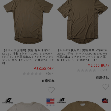
【ネコポス便対応】実物 新品 米軍PCU
【ネコポス便対応】実物 新品 米軍PCU
LEVEL1 半袖 Tシャツ COYOTE BROWN
LEVEL1 半袖 Tシャツ COYOTE BROWN
(ラグラン) 米軍放出品ミリタリーファッ
米軍放出品ミリタリーファッション 軍
ション 軍服【キャンペーン対象外】【T
服【キャンペーン対象外】【TB】
B】
¥3,080
(税込)
¥3,080
(税込)
-
（
0
）
件
-
（
0
）
件
在庫切れ
在庫切れ