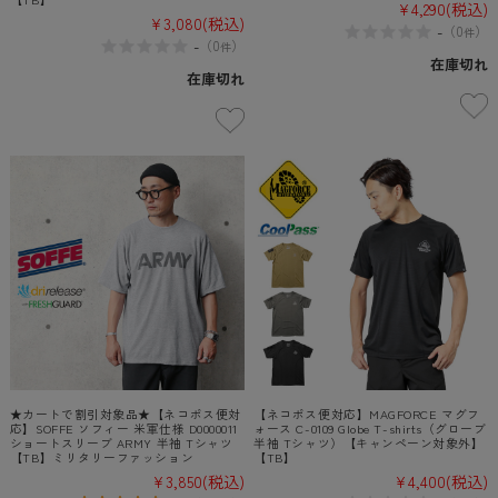
¥4,290
(税込)
¥3,080
(税込)
-
（
0
）
件
-
（
0
）
件
在庫切れ
在庫切れ
★カートで割引対象品★【ネコポス便対
【ネコポス便対応】MAGFORCE マグフ
応】SOFFE ソフィー 米軍仕様 D0000011
ォース C-0109 Globe T-shirts（グローブ
ショートスリーブ ARMY 半袖 Tシャツ
半袖 Tシャツ）【キャンペーン対象外】
【TB】ミリタリーファッション
【TB】
¥3,850
(税込)
¥4,400
(税込)