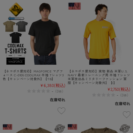
【ネコポス便対応】MAGFORCE マグフ
【ネコポス便対応】実物 新品 米軍U.S.
ォース C-0106 COOLMAX 半袖 Tシャツ3
NAVY 最新トレーニング用 半袖 Tシャツ
色【キャンペーン対象外】【TB】
米軍放出品ミリタリーファッション 軍
服【キャンペーン対象外】【I】
¥6,380
(税込)
¥2,750
(税込)
-
（
0
）
件
-
（
0
）
件
在庫切れ
在庫切れ