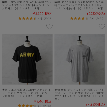
実物 USED 米軍 IPFU ARMY 半袖 Tシャ
実物 USED 米軍 U.S.AIR FORCE S/S 半
ツ バックプリント入り【キャンペーン
袖 Tシャツ バックプリント入り【キャ
対象外】【I】ミリタリー 古着
ンペーン対象外】【I】ミリタリー 古着
¥3,300
(税込)
¥2,750
(税込)
4.6
4.4
（
77
）
（
34
）
件
件
実物 USED 米軍 U.S.ARMY ブラック ト
実物 新品 デッドストック 米軍 USMA I
レーニング 半袖 Tシャツ【キャンペー
PFU トレーニング 半袖 Tシャツ POLYE
ン対象外】【I】ミリタリー 古着
STER【キャンペーン対象外】【I】ミリ
タリー
¥2,750
(税込)
¥4,950
(税込)
4.3
（
28
）
件