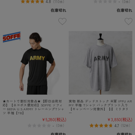
4.8
-
（
110
）
（
0
）
件
件
在庫切れ
在庫切れ
★カートで割引対象品★【即日出荷対
実物 新品 デッドストック 米軍 IPFU AR
応】【ネコポス便対応】SOFFE ソフィ
MY 半袖 Tシャツ バックプリント入り
ー 8851A U.S.ARMY トレーニングTシャ
【キャンペーン対象外】【I】ミリタリ
ツ 半袖【TB】
ー
¥5,280
(税込)
¥3,850
(税込)
-
4.7
（
0
）
（
52
）
件
件
在庫切れ
在庫切れ