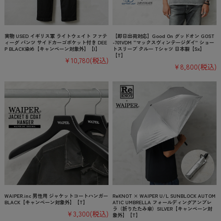
実物 USED イギリス軍 ライトウェイト ファテ
【即日出荷対応】Good On グッドオン GOST
ィーグ パンツ サイドカーゴポケット付き DEE
-701VDM “マックスヴィンテージダイ” ショー
P BLACK染め【キャンペーン対象外】【I】
トスリーブ クルー Tシャツ 日本製【Sx】
【T】
¥10,780
(税込)
¥8,800
(税込)
WAIPER.inc 男性用 ジャケットコートハンガー
ReKNOT × WAIPER U/L SUNBLOCK AUTOM
BLACK【キャンペーン対象外】【T】
ATIC UMBRELLA フォールディングアンブレ
ラ（折りたたみ傘）SILVER【キャンペーン対
¥3,300
(税込)
象外】【T】