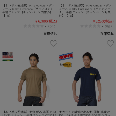
【ネコポス便対応】MAGFORCE マグフ
【ネコポス便対応】MAGFORCE マグフ
ォース C-0114 Syphone（サイフォン）
ォース C-0112 Patchwork（パッチワー
半袖 Tシャツ【キャンペーン対象外】
ク） 半袖 Tシャツ【キャンペーン対象
【TB】
外】【TB】
¥6,380
(税込)
¥5,280
(税込)
-
-
（
0
）
（
0
）
件
件
在庫切れ
在庫切れ
【ネコポス便対応】実物 新品 米軍 PCU
★カートで割引対象品★【即日出荷対
LEVEL1 メッシュ 半袖 Tシャツ COYOTE
応】【ネコポス便対応】SOFFE ソフィ