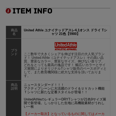
商品
United Athle ユナイテッドアスレ4.1オンス ドライ Tシ
名
ャツ 21色【5900】
ブラ
ンド
ここ数年で大きくシェアを伸ばす注目の大人気ブラン
ド！ United Athle（ユナイテッドアスレ）その高い品
質、豊富なカラー、豊富なサイズ、伸びない首リブ、
どれをとっても最高の逸品です！ 幅広いカラーとサイ
ズ展開によりオリジナルTシャツ販売のベースボディと
して、また教育機関様に絶大な支持を頂いておりま
す。
商品
ニュースタンダード！！！
説明
アクティブシーンに大活躍のドライ＆ＵＶカット機能
Ｔシャツに新たな定番スタイルが登場！！
UnitedAthleのレギュラーDRYTシャツが21色9サイズ展
開で新登場。しっかりした生地に高機能素材がうれし
い一枚
【メーカー取次】となっているものに関してはメーカ