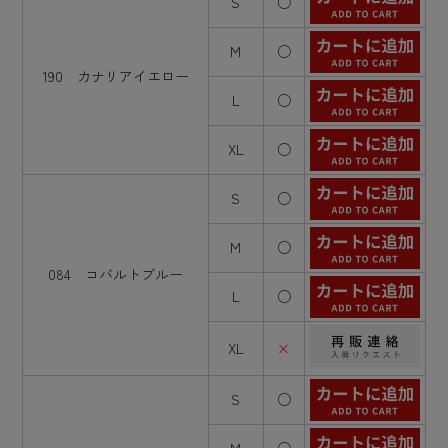
S
○
M
○
190 カナリアイエロー
L
○
XL
○
S
○
M
○
084 コバルトブルー
L
○
XL
×
S
○