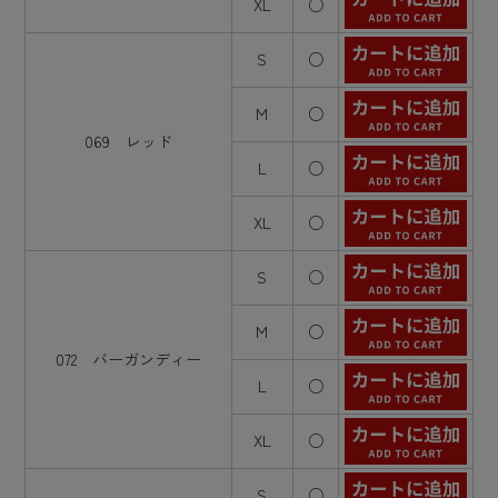
XL
○
S
○
M
○
069 レッド
L
○
XL
○
S
○
M
○
072 バーガンディー
L
○
XL
○
S
○