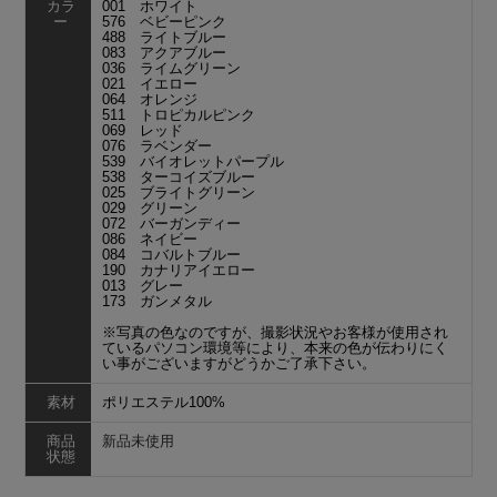
カラ
001 ホワイト
ー
576 ベビーピンク
488 ライトブルー
083 アクアブルー
036 ライムグリーン
021 イエロー
064 オレンジ
511 トロピカルピンク
069 レッド
076 ラベンダー
539 バイオレットパープル
538 ターコイズブルー
025 ブライトグリーン
029 グリーン
072 バーガンディー
086 ネイビー
084 コバルトブルー
190 カナリアイエロー
013 グレー
173 ガンメタル
※写真の色なのですが、撮影状況やお客様が使用され
ているパソコン環境等により、本来の色が伝わりにく
い事がございますがどうかご了承下さい。
素材
ポリエステル100%
商品
新品未使用
状態