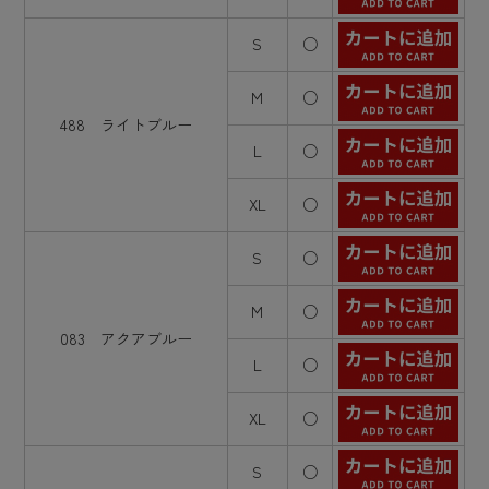
S
○
M
○
488 ライトブルー
L
○
XL
○
S
○
M
○
083 アクアブルー
L
○
XL
○
S
○