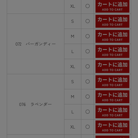
XL
○
S
○
M
○
072 バーガンディー
L
○
XL
○
S
○
M
○
076 ラベンダー
L
○
XL
○