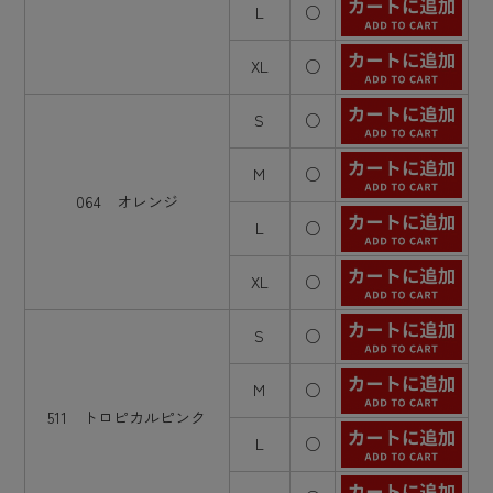
L
○
XL
○
S
○
M
○
064 オレンジ
L
○
XL
○
S
○
M
○
511 トロピカルピンク
L
○