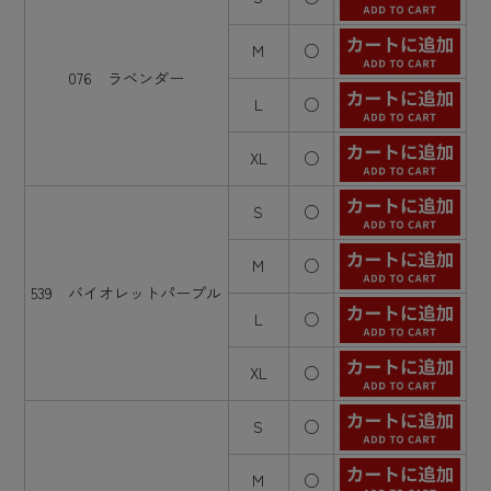
M
○
076 ラベンダー
L
○
XL
○
S
○
M
○
539 バイオレットパープル
L
○
XL
○
S
○
M
○