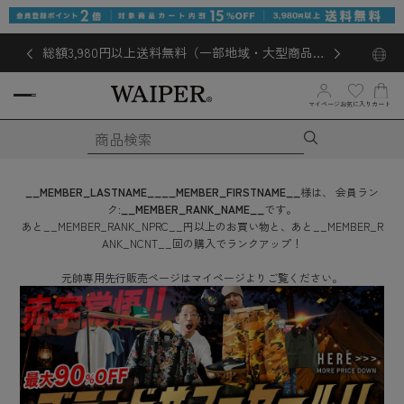
総額3,980円以上送料無料（一部地域・大型商品対
象外あり）
お気に入り
マイページ
カート
__MEMBER_LASTNAME__
__MEMBER_FIRSTNAME__
様は、
会員ラン
ク:
__MEMBER_RANK_NAME__
です。
あと
__MEMBER_RANK_NPRC__
円
以上のお買い物と、あと
__MEMBER_R
ANK_NCNT__
回
の購入でランクアップ！
元帥専用先行販売ページはマイページよりご覧ください。