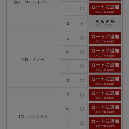
084 コバルトブルー
L
○
XL
×
S
○
M
○
013 グレー
L
○
XL
○
S
○
M
○
173 ガンメタル
L
○