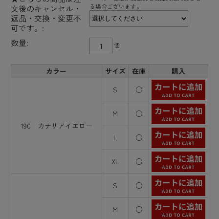
る場合ございます。
文後のキャンセル・
返品・交換・変更不
可です。:
数量:
個
カラー
サイズ
在庫
購入
S
○
M
○
190 カナリアイエロー
L
○
XL
○
S
○
M
○