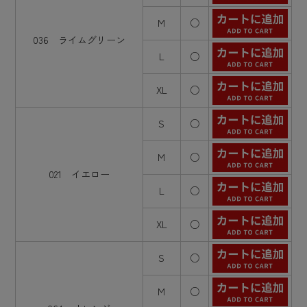
M
○
036 ライムグリーン
L
○
XL
○
S
○
M
○
021 イエロー
L
○
XL
○
S
○
M
○