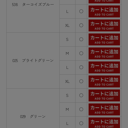
538 ターコイズブルー
L
○
XL
○
S
○
M
○
025 ブライトグリーン
L
○
XL
○
S
○
M
○
029 グリーン
L
○