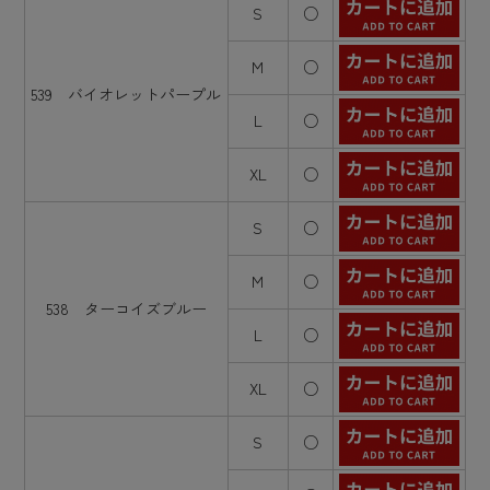
S
○
M
○
539 バイオレットパープル
L
○
XL
○
S
○
M
○
538 ターコイズブルー
L
○
XL
○
S
○