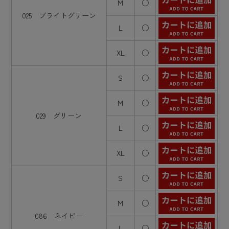
M
○
025 ブライトグリーン
L
○
XL
○
S
○
M
○
029 グリーン
L
○
XL
○
S
○
M
○
086 ネイビー
L
○