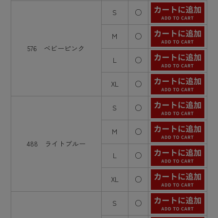
S
○
M
○
576 ベビーピンク
L
○
XL
○
S
○
M
○
488 ライトブルー
L
○
XL
○
S
○