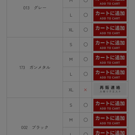
M
○
013 グレー
L
○
XL
○
S
○
M
○
173 ガンメタル
L
○
XL
×
S
○
M
○
002 ブラック
L
○