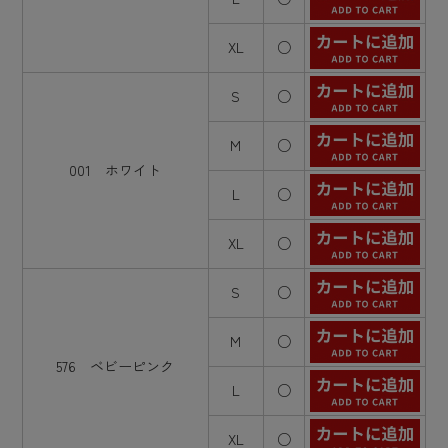
XL
○
S
○
M
○
001 ホワイト
L
○
XL
○
S
○
M
○
576 ベビーピンク
L
○
XL
○