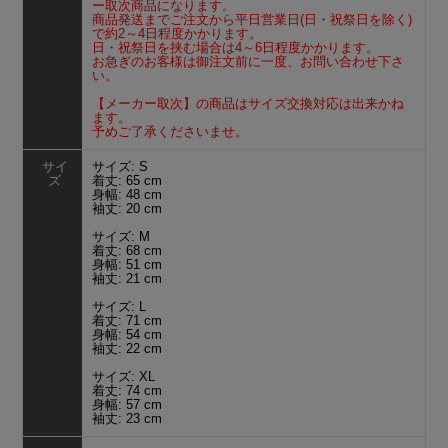
ー取次商品になります。
商品発送までご注文から平日営業日(日・祝祭日を除く)
で約2～4日程度かかります。
日・祝祭日を挟む場合は4～6日程度かかります。
お急ぎのお客様は御注文前に一度、お問い合わせ下さ
い。
【メーカー取次】の商品はサイズ交換対応は出来かね
ます。
予めご了承くださいませ。
サイ
サイズ: S
ズ
着丈: 65 cm
身幅: 48 cm
袖丈: 20 cm
サイズ: M
着丈: 68 cm
身幅: 51 cm
袖丈: 21 cm
サイズ: L
着丈: 71 cm
身幅: 54 cm
袖丈: 22 cm
サイズ: XL
着丈: 74 cm
身幅: 57 cm
袖丈: 23 cm