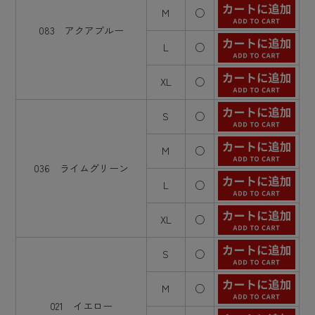
M
○
083 アクアブルー
L
○
XL
○
S
○
M
○
036 ライムグリーン
L
○
XL
○
S
○
M
○
021 イエロー