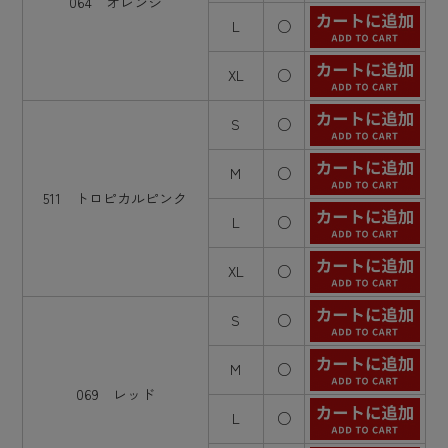
064 オレンジ
L
○
XL
○
S
○
M
○
511 トロピカルピンク
L
○
XL
○
S
○
M
○
069 レッド
L
○