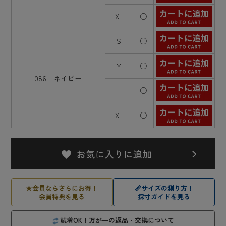
XL
○
S
○
M
○
086 ネイビー
L
○
XL
○
★
会員ならさらにお得！
📏
サイズの測り方！
会員特典を見る
採寸ガイドを見る
試着OK！万が一の返品・交換について