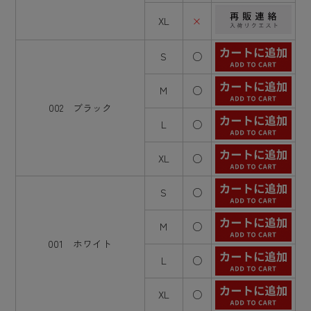
XL
×
S
○
M
○
002 ブラック
L
○
XL
○
S
○
M
○
001 ホワイト
L
○
XL
○