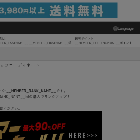
Language
ちは、
保有ポイント：
BER_LASTNAME__ __MEMBER_FIRSTNAME__
様
__MEMBER_HOLDINGPOINT__
ポイント
ッフコーディネート
ク:
__MEMBER_RANK_NAME__
です。
RANK_NCNT__
回
の購入でランクアップ！
覧ください。