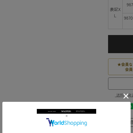
98
表記X
L
987
★
会員な
会員
送料・発