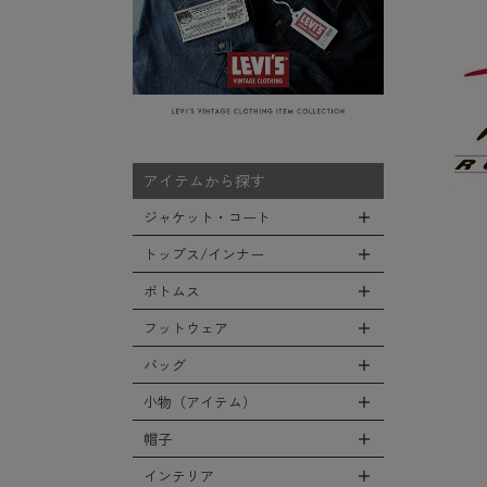
アイテムから探す
ジャケット・コート
トップス/インナー
全てのジャケット・コート
LEVEL7
ボトムス
全てのトップス/インナー
フライトジャケット
Tシャツ
フットウェア
全てのボトムス
M-65ジャケット
シャツ
カーゴパンツ
バッグ
全てのフットウェア
デッキジャケット
スウェット/パーカー
デニムパンツ
ブーツ
小物（アイテム）
タンカースジャケット
全てのバッグ
セーター/カーディガン
チノ，ワークパンツ
シューズ・スニーカー
コート
リュックサック
帽子
ベスト
全ての小物（アイテム）
ファティーグパンツ
サンダル
ソフトシェルジャケット
ショルダーバッグ
タンクトップ
グローブ（手袋）
インテリア
ナイロンパンツ
全ての帽子