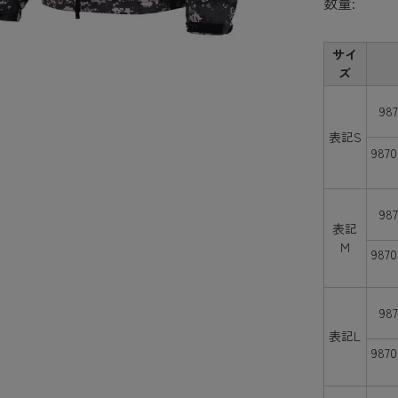
数量:
サイ
ズ
98
表記S
987
98
表記
M
987
98
表記L
987