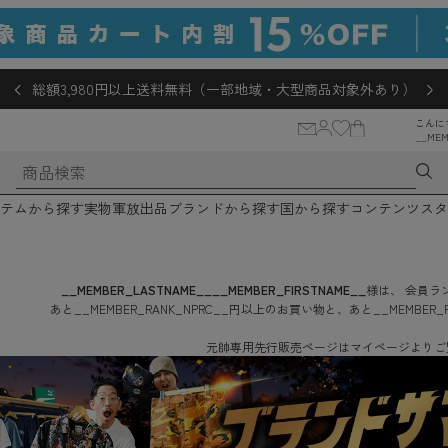
総額3,980円以上送料無料（一部地域・大型商品対象外あり）
こんに
__MEM
テムから探す
実物軍放出品
ブランドから探す
国から探す
コンテンツ
スタ
__MEMBER_LASTNAME__
__MEMBER_FIRSTNAME__
様は、
会員ラン
あと
__MEMBER_RANK_NPRC__
円
以上のお買い物と、あと
__MEMBER_
元帥専用先行販売ページはマイページよりご