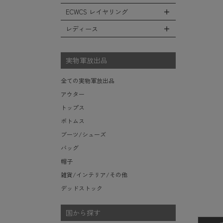
レインシューズ・ブーツ
フリースジャケット
ヘルメットバッグ
防寒物（ネックウォーマーetc）
スウェットパンツ
キャップ
ECWCS レイヤリング
ソックス/靴下
全てのインテリア
レザーアウター
メッセンジャーバッグ
傘/ポンチョ
ショートパンツ
ハット
デスク、椅子、家具
レディース
ジャケットライナー
トートバッグ
全てのECWCS
ミリタリーウォッチ
アンダー（下着）
ニット帽（ビーニー）
シュラフ/ブランケット/etc
デニムジャケット
ウエストバッグ/ボディバッグ
ライトベースレイヤー Level.1
財布・小銭入れ・キーケース
全てのレディース
ベレー帽
ボックス/ガソリン缶/etc
モッズコート
ダッフルバッグ
ミッドベースレイヤー Level.2
実物軍放出品
サングラス・ゴーグル
ハンチング
生地・テントシェル
ボストンバッグ
フリースレイヤー Level.3
ベルト
キャスケット
全ての実物軍放出品
ポーチ/ケース/etc
ウィンドレイヤー Level.4
食器/ボトル/etc
その他
アウター
スーツケース/キャリーバッグ
ソフトシェルレイヤー Level.5
ミリタリー雑貨
トップス
ビジネスバッグ
ハードシェルレイヤー Level.6
ライト/懐中電灯/etc
ボトムス
アウターレイヤー Level.7
ロープ/コード/etc
ブーツ/シューズ
タオル/ハンカチ/etc
バッグ
その他の小物
帽子
雑貨/インテリア/その他
デッドストック
国から探す