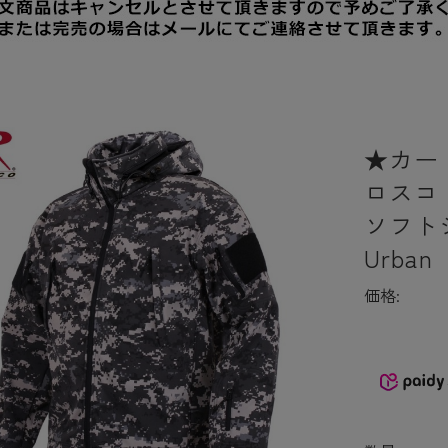
★カー
ロスコ 
ソフトシ
Urba
価格: