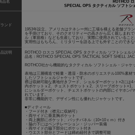
商品名
ROTHCO 
SPECIAL OPS タクティカル ソフトシェ
ブランド
1953年設立、アメリカはテネシー州に工場を構える老舗ブランド
を手掛けており、そのクオリティーの高さから広く親しまれて
ル（軍規格）なども生産しており、実際に使用されていること
実用性はもちろん、ミリタリーを語る上でも外すことのできな
商品説明
ROTHCO ロスコ SPECIAL OPS タクティカル ソフトシ
品名：ROTHCO SPECIAL OPS TACTICAL SOFT SHELL JA
ROTHCO社から機能的なタクティカル ソフトシェル・ジャケ
表地は三層構造で軽量・透湿・防水のポリエステル100%素
したソフトシェルジャケットです。
襟は収納可能な裏地付きフード、ショルダーポケット×2には4
内ポケットｘ2、チェストポケットｘ2、スリーブポケット×1
にショルダーポケット、チェストポケットの内部にイヤホン/
れています。
非常に機能的で、デザイン性にも優れたジャケットです。
■ディティール
・フード付き（襟元に収納可）
・両サイドに垂直胸ポケット
・両上腕部にポケット、パッチパネル（10×10ｃｍ）付き
・脇の下にはベンチレーション・ジッパー装備
・両サイドの脇下部分にポケット付き
・ウエスト部分とフードは締め紐付きで調整可能