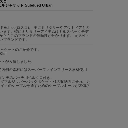
ロスコ
ルジャケット Subdued Urban
Rothco(ロスコ)。 主にミリタリーやアウトドアもの
います。特にミリタリーアイテムはミルスペックモデ
からもこのブランドの信頼性が分かります。 耐久性・
いブランドです。
ェルジャケットのご紹介です。
CKET
ットが入荷しました。
材で内側の素材にはスーパーファインフリース素材使用
インチのパッチ用ベルクロ付き。
、ダブルジッパーバックポケット×1の収納力に優れ、更
マイクのケーブルを通すためのケーブルホールが装備さ