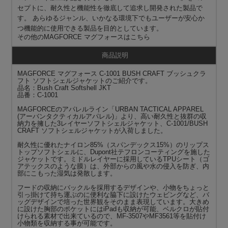
セプトに、耐久性と機能性を徹底して追求し開発された製品で
す。 あらゆるジャンル、いかなる環境下でもユーザーが安心か
つ機能的に使用できる製品を目的としています。
その他の
MAGFORCE マグフォース
はこちら
商品説明
MAGFORCE マグフォース C-1001 BUSH CRAFT ブッシュクラ
フト ソフトシェルジャケットのご紹介です。
品名：Bush Craft Softshell JKT
品番：C-1001
MAGFORCEのアパレルライン「URBAN TACTICAL APPAREL
(アーバンタクティカルアパレル)」より、高い耐久性と抜群の収
納力を擁した3レイヤーソフトシェルジャケット、C-1001/BUSH
CRAFT ソフトシェルジャケットが入荷しました。
耐久性に優れたナイロン85%（スパンデックス15%）のリップス
トップソフトシェルに、Dupont社テフロンコーティングを施した
ジャケットです。ミドルレイヤーに採用しているTPUシート（ゴ
アテックスのような膜）は、外部からの風や水の侵入を防ぎ、内
部にこもった湿気は発散します。
フードの収納にバックルを採用するデザインや、小物をちょっと
引っ掛けて持ち運ぶのに便利な脇下に設けたウェビングなど、バ
ッグデザインで培った世界観をそのまま表現しています。大きめ
に設けた胸部のポケットにはiPadも収納が可能、ベルクロが貼付
けられる素材で出来ているので、MF-3507やMF3561等を貼付け
小物類を収納する事が可能です。