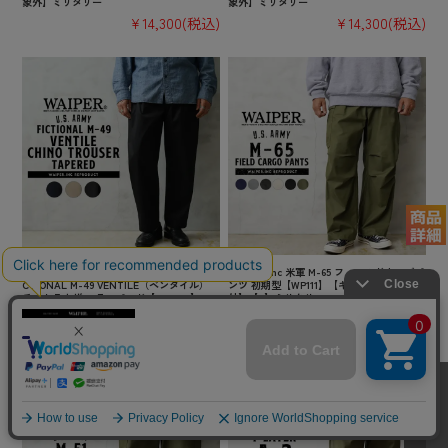
象外】ミリタリー
象外】ミリタリー
¥14,300
(税込)
¥14,300
(税込)
【即日出荷対応】WAIPER.inc US ARMY FI
WAIPER.inc 米軍 M-65 フィールドカーゴパ
CTIONAL M-49 VENTILE（ベンタイル）
ンツ 初期型【WP111】【キャンペーン対象
チノトラウザー テーパード【WP1086】
外】【R】ミリタリー
【T】【キャンペーン対象外】ミリタリー
¥10,780
(税込)
¥16,500
(税込)