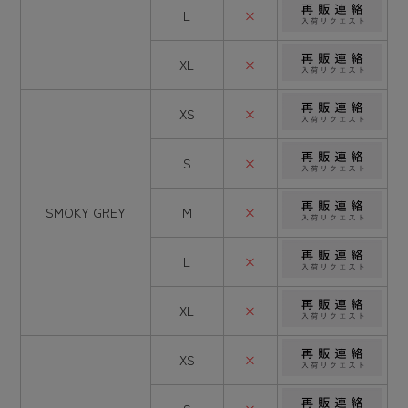
L
×
XL
×
XS
×
S
×
SMOKY GREY
M
×
L
×
XL
×
XS
×