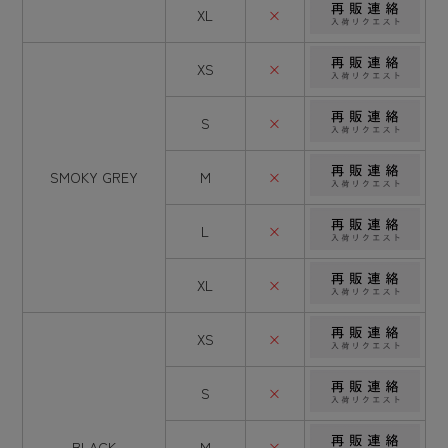
XL
×
XS
×
S
×
SMOKY GREY
M
×
L
×
XL
×
XS
×
S
×
BLACK
M
×