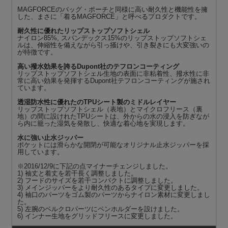
MAGFORCEのバッグ・ポーチと同様に高い耐久性と機能性を擁
した、まさに「着るMAGFORCE」と呼べるプロダクトです。
耐久性に優れたリップストップソフトシェル
ナイロン85%, スパンデックス15%のリップストップソフトシェ
ルは、伸縮性を備えながら引っ掻けや、引き裂きにも大変強いの
が特徴です。
高い撥水効果を誇るDupont社のテフロンコーティング
リップストップソフトシェル生地の表面に非粘着性、撥水性に非
常に高い効果を発揮するDupont社テフロンコーティングが施され
ています。
透湿防水性に優れたのTPUシート製のミドルレイヤー
リップストップソフトシェル（表地）とマイクロフリース（裏
地）の間に設けれたTPUシートは、外からの水の浸入を防ぎなが
ら内に籠った湿気を発散し、快適な着心地を実現します。
水に強い止水ジッパー
ポケットには滑らかな開閉が可能なオリジナル止水ジッパーを採
用しています。
※2016/12/9に下記の点マイナーチェンジしました。
1) 袖丈と着丈を若干長く調整しました。
2) フードのサイズを若干コンパクトに調整しました。
3) メインジッパーをより耐久性のあるタイプに変更しました。
4) 袖口のパーツをゴム製のパーツからナイロン素材に変更しまし
た。
5) 左腕のベルクロパーツにペンホルダーを設けました。
6) インナー生地をグリッドフリースに変更しました。