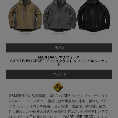
商品名
MAGFORCE マグフォース
C-1001 BUSH CRAFT ブッシュクラフト ソフトシェルジャケッ
ト
ブランド
OBM(軍需品の品質基準)に基づいて開発されたミリタリースタイ
ルのハードユースギア。 素材には耐摩擦性に非常に優れた1000
デニール・ナイロンを採用。 また撥水・撥油性、防汚性、耐久
性に優れ、水や体液の浸透を極力防ぐデュポン社が開発したテフ
ロンコート加工が施されている。 『HARD-USE GEAR』をコン