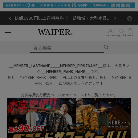
総額3,980円以上送料無料（一部地域・大型商品対
象外あり）
お気に入り
マイページ
カート
__MEMBER_LASTNAME__
__MEMBER_FIRSTNAME__
様は、
会員ラン
ク:
__MEMBER_RANK_NAME__
です。
あと
__MEMBER_RANK_NPRC__
円
以上のお買い物と、あと
__MEMBER_R
ANK_NCNT__
回
の購入でランクアップ！
元帥専用先行販売ページはマイページよりご覧ください。