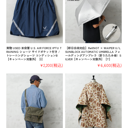
実物 USED 米空軍 U.S. AIR FORCE IPTU T
【即日出荷対応】ReKNOT × WAIPER U/L
RAINING ショーツ サイドポケット付き /
SUNBLOCK AUTOMATIC UMBRELLA フォ
トレーニングショーツ コンディションB
ールディングアンブレラ（折りたたみ傘）S
【キャンペーン対象外】【I】
ILVER【キャンペーン対象外】【T】
¥2,200
(税込)
¥6,600
(税込)