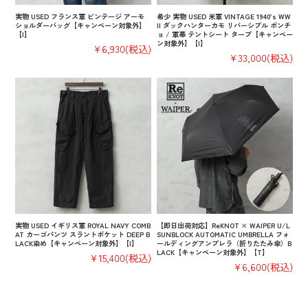
実物 USED フランス軍 ビンテージ アーモ
希少 実物 USED 米軍 VINTAGE 1940’s WW
ショルダーバッグ【キャンペーン対象外】
II ダックハンターカモ リバーシブル ポンチ
【I】
ョ / 軍幕 テントシート タープ【キャンペー
ン対象外】【I】
¥6,930
(税込)
¥33,000
(税込)
実物 USED イギリス軍 ROYAL NAVY COMB
【即日出荷対応】ReKNOT × WAIPER U/L
AT カーゴパンツ スラントポケット DEEP B
SUNBLOCK AUTOMATIC UMBRELLA フォ
LACK染め【キャンペーン対象外】【I】
ールディングアンブレラ（折りたたみ傘）B
LACK【キャンペーン対象外】【T】
¥15,400
(税込)
¥6,600
(税込)