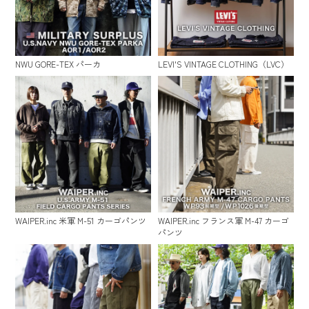
NWU GORE-TEX パーカ
LEVI'S VINTAGE CLOTHING（LVC）
WAIPER.inc 米軍 M-51 カーゴパンツ
WAIPER.inc フランス軍 M-47 カーゴ
パンツ