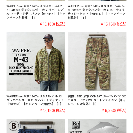
WAIPER.inc 米軍 1940’s U.S.M.C. P-44 2n
WAIPER.inc 米軍 1940’s U.S.M.C. P-44 2n
d Pattern ダックハンターカモ リバーシブ
d Pattern ダックハンターカモ ユーティリ
ル ユーティリティパンツ【WP1144】【キャ
ティジャケット【WP1143】【キャンペーン
ンペーン対象外】【T】
対象外】【T】
¥15,180
(税込)
¥15,180
(税込)
WAIPER.inc 米軍 1940’s U.S.ARMY M-43
実物 USED 米軍 COMBAT カーゴパンツ OC
ダックハンターカモ コンバットジャケット
P スコーピオンW2 コットンナイロン【キャ
【WP1150】【キャンペーン対象外】【T】
ンペーン対象外】【I】
¥15,180
(税込)
¥6,380
(税込)