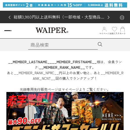
総額3,980円以上送料無料（一部地域・大型商品対
象外あり）
お気に入り
マイページ
カート
__MEMBER_LASTNAME__
__MEMBER_FIRSTNAME__
様は、
会員ラン
ク:
__MEMBER_RANK_NAME__
です。
あと
__MEMBER_RANK_NPRC__
円
以上のお買い物と、あと
__MEMBER_R
ANK_NCNT__
回
の購入でランクアップ！
元帥専用先行販売ページはマイページよりご覧ください。