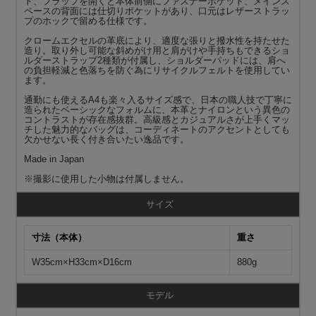
ト、フラップを開くと本体前側にファスナーポケット、メインス
ペースの背面には仕切りポケットがあり、口元はレザーストラッ
プのホックで留める仕様です。
クロームエクセルの革底により、適度な張りと撥水性を持たせた
造り。取り外し可能な斜めがけ用と肩がけや手持ちもできるショ
ルダーストラップ2種類が付属し、ショルダーパッドには、肩へ
の負担軽減と色落ちを防ぐ為にリサイクルフェルトを使用してい
ます。
通勤にも使えるA4も楽々入るサイズ感で、日本の職人技で丁寧に
造られたベーシックなフォルムに、本革とナイロンという異色の
コントラストが存在感抜群。高級感とカジュアルさが上手くマッ
チした魅力的なバッグは、コーディネートのアクセントとしても
欠かせない長く付き合いたい逸品です。
Made in Japan
※撮影に使用した小物は付属しません。
サイズ
寸法（本体）
重さ
W35cm×H33cm×D16cm
880g
モデル