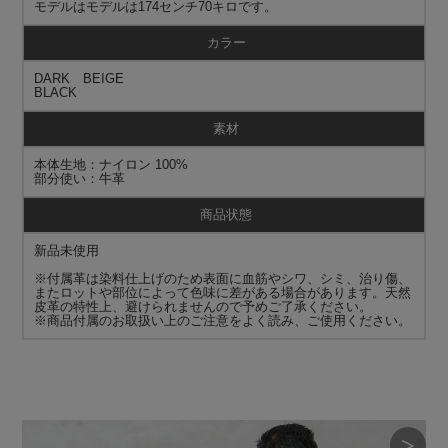
モデルはモデルは174センチ70キロです。
カラー
DARK BEIGE
BLACK
素材
本体生地：ナイロン 100%
部分使い：牛革
商品状態
新品未使用
※付属革は染料仕上げのため表面に血筋やシワ、シミ、治り傷、
またロットや部位によって色味に差がある場合があります。天然
皮革の特性上、避けられませんので予めご了承ください。
※商品付属のお取扱い上のご注意をよく読み、ご使用ください。
＞