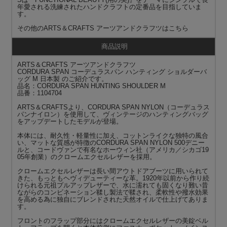
年愛される洗練されたハンドクラフトの定番品を目指していま
す。
その他の
ARTS＆CRAFTS アーツアンドクラフツ
はこちら
商品説明
ARTS＆CRAFTS アーツアンドクラフツ
CORDURA SPAN コーデュラスパン ハンティング ショルダーバ
ッグ M 日本製 のご紹介です。
品名：CORDURA SPAN HUNTING SHOULDER M
品番：1104704
ARTS＆CRAFTSより、CORDURA SPAN NYLON（コーデュラス
パンナイロン）を使用して、ヴィンテージのハンティングバッグ
をアップデートしたモデルが登場。
本体には、耐久性・軽量性に加え、コットンライクな独特の風合
い、マットな質感が特徴のCORDURA SPAN NYLON 500デニー
ルと、コードヴァンで有名なホーウィン社（アメリカ／シカゴ19
05年創業）のクロームエクセルレザーを採用。
クロームエクセルレザーは長い間アウトドアブーツに用いられて
きた、もっともヘヴィデューティーな革。1920年以前から作り続
けられる元祖プルアップレザーで、水に濡れても固くなり難い昔
ながらのコンビネーション鞣し製法で鞣され、柔軟性や撥水効果
を高める為に独自にブレンドされた天然オイルで仕上げてありま
す。
フロントのフラップ部分にはクロームエクセルレザーの美錠ベル