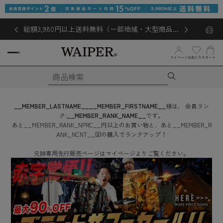
総額3,980円以上送料無料（一部地域・大型商品対
象外あり）
お気に入り
マイページ
カート
__MEMBER_LASTNAME__
__MEMBER_FIRSTNAME__
様は、
会員ラン
ク:
__MEMBER_RANK_NAME__
です。
あと
__MEMBER_RANK_NPRC__
円
以上のお買い物と、あと
__MEMBER_R
ANK_NCNT__
回
の購入でランクアップ！
元帥専用先行販売ページはマイページよりご覧ください。