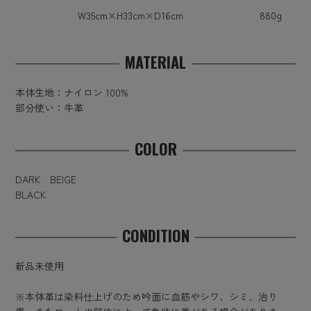
W35cm×H33cm×D16cm
880g
MATERIAL
本体生地：ナイロン 100%
部分使い：牛革
COLOR
DARK BEIGE
BLACK
CONDITION
新品未使用
※本体革は染料仕上げのため吟面に血筋やシワ、シミ、治り