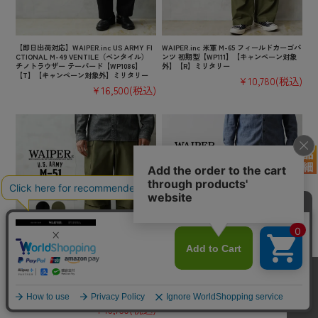
【即日出荷対応】WAIPER.inc US ARMY FI
WAIPER.inc 米軍 M-65 フィールドカーゴパ
CTIONAL M-49 VENTILE（ベンタイル）
ンツ 初期型【WP111】【キャンペーン対象
チノトラウザー テーパード【WP1086】
外】【R】ミリタリー
【T】【キャンペーン対象外】ミリタリー
¥10,780
(税込)
¥16,500
(税込)
【即日出荷対応】WAIPER.inc 米軍 M-51 フ
WAIPER.inc 米軍 U.S.NAVY A-2 1レイヤー
ィールドカーゴパンツ スタンダードモデル
デッキパンツ【WP126】【キャンペーン対
【WP1160】【キャンペーン対象外】【T】
象外】【T】ミリタリー
ミリタリー
¥10,780
(税込)
¥13,750
(税込)