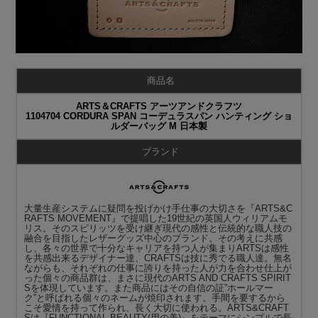
商品名
ARTS＆CRAFTS アーツアンドクラフツ
1104704 CORDURA SPAN コーデュラスパン ハンティング ショ
ルダーバッグ M 日本製
ブランド
大量生産システムに疑問を投げかけ手仕事の大切さを『ARTS&C
RAFTS MOVEMENT』で提唱した19世紀の英国人ウィリアムモ
リス。そのスピリッツを受け継ぎ現代の感性と伝統的な職人技の
融合を目指したレザーグッズ中心のブランド。その考えに共感
し、各々の世界で十分なキャリアを持つ人が集まりARTSは感性
を共感出来るデザイナー達、CRAFTSは技に秀でる職人達。無名
ながらも、それぞれの仕事に誇りを持った人が力を合わせ仕上が
った個々の商品群は、まさに現代のARTS AND CRAFTS SPIRIT
Sを体現しています。また商品にはその自信の証”ホールマー
ク”と呼ばれる個々のネームが焼印されます。手間を要するから
こそ愛情を持って作られ、長く大切に使われる。ARTS&CRAFT
Sは『FUNCTIONAL BEAUTY(用の美)』をテーマにシンプルで長