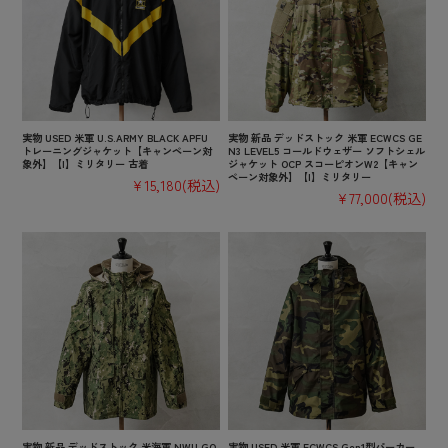
実物 USED 米軍 U.S.ARMY BLACK APFU
実物 新品 デッドストック 米軍 ECWCS GE
トレーニングジャケット【キャンペーン対
N3 LEVEL5 コールドウェザー ソフトシェル
象外】【I】ミリタリー 古着
ジャケット OCP スコーピオンW2【キャン
ペーン対象外】【I】ミリタリー
¥15,180
(税込)
¥77,000
(税込)
実物 新品 デッドストック 米海軍 NWU GO
実物 USED 米軍 ECWCS Gen1型パーカー