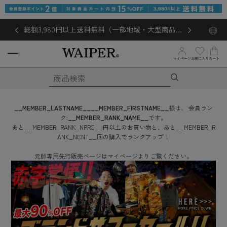
総額3,980円以上送料無料（一部地域・大型商品対
象外あり）
お気に入り
マイページ
カート
__MEMBER_LASTNAME__
__MEMBER_FIRSTNAME__
様は、
会員ラン
ク:
__MEMBER_RANK_NAME__
です。
あと
__MEMBER_RANK_NPRC__
円
以上のお買い物と、あと
__MEMBER_R
ANK_NCNT__
回
の購入でランクアップ！
元帥専用先行販売ページはマイページよりご覧ください。