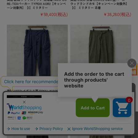
RE-TEXパーカー TYPEIII AOR2【キャンペ
ウッドランドカモ【キャンペーン対象外】
ーン対象外】【I】ミリタリー
【I】 ミリタリー 古着
¥59,400
(税込)
¥38,280
(税込)
実物 USED イギリス軍 ROYAL NAVY COMB
実物 新品 デッドストック 米軍 ユーティリ
AT カーゴパンツ スラントポケット【キャ
ティ トラウザーズ OG-507 スラッシュポケ
ンペーン対象外】【I】 ミリタリー 古着
ット / ファティーグパンツ【キャンペーン
対象外】【I】ミリタリー
¥8,580
(税込)
¥16,500
(税込)