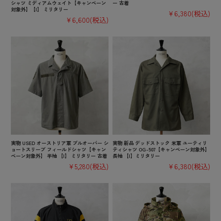
シャツ ミディアムウェイト【キャンペーン
ー 古着
対象外】【I】 ミリタリー
¥6,380
(税込)
¥6,600
(税込)
実物 USED オーストリア軍 プルオーバー シ
実物 新品 デッドストック 米軍 ユーティリ
ョートスリーブ フィールドシャツ【キャン
ティシャツ OG-507【キャンペーン対象外】
ペーン対象外】 半袖 【I】 ミリタリー 古着
長袖 【I】ミリタリー
¥5,280
(税込)
¥6,380
(税込)