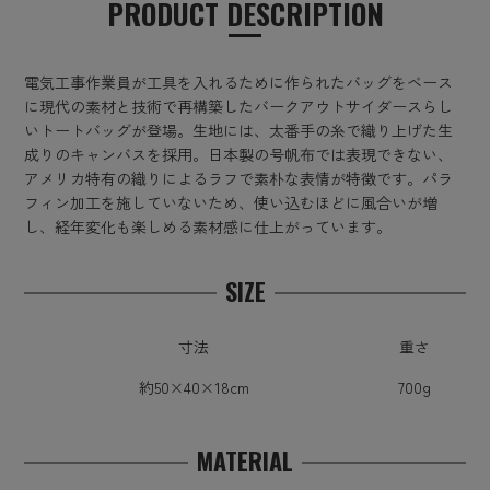
PRODUCT DESCRIPTION
電気工事作業員が工具を入れるために作られたバッグをベース
に現代の素材と技術で再構築したバークアウトサイダースらし
いトートバッグが登場。生地には、太番手の糸で織り上げた生
成りのキャンバスを採用。日本製の号帆布では表現できない、
アメリカ特有の織りによるラフで素朴な表情が特徴です。パラ
フィン加工を施していないため、使い込むほどに風合いが増
し、経年変化も楽しめる素材感に仕上がっています。
SIZE
寸法
重さ
約50×40×18cm
700g
MATERIAL