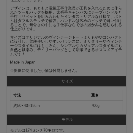
デザインは、もともと電気工事作業員が工具を入れるために作ら
れたツールバッグを採用。太番手キャンバスにテープハンドルと
手打ちリベットを組み合わせたインダストリアルな仕様で、ボト
ムはダブルステッチで補強。ハンドルは広めのピッチで縫い付け
ることで、無骨さの中にも手仕事ならではの温かみを感じられる
仕上がりです。
サイズはオリジナルのヴィンテージトートよりもややコンパクト
に設計し、普段使いしやすいバランスに。ミリタリーやヴィンテ
ージスタイルにはもちろん、シンプルなカジュアルスタイルにも
自然と馴染み、デイリーバッグとして活躍できるオススメアイテ
ムです！
Made in Japan
※撮影に使用した小物は付属しません。
サイズ
寸法
重さ
約50×40×18cm
700g
モデル
モデルは174センチ70キロです。