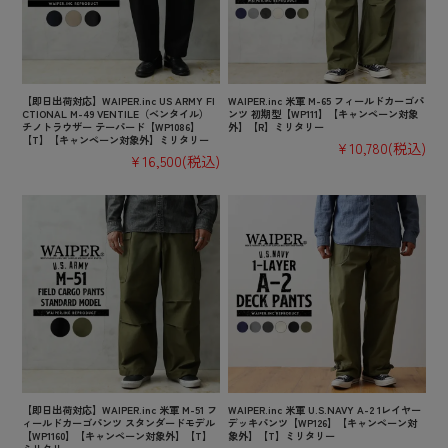
【即日出荷対応】WAIPER.inc US ARMY FI
WAIPER.inc 米軍 M-65 フィールドカーゴパ
CTIONAL M-49 VENTILE（ベンタイル）
ンツ 初期型【WP111】【キャンペーン対象
チノトラウザー テーパード【WP1086】
外】【R】ミリタリー
【T】【キャンペーン対象外】ミリタリー
¥10,780
(税込)
¥16,500
(税込)
【即日出荷対応】WAIPER.inc 米軍 M-51 フ
WAIPER.inc 米軍 U.S.NAVY A-2 1レイヤー
ィールドカーゴパンツ スタンダードモデル
デッキパンツ【WP126】【キャンペーン対
【WP1160】【キャンペーン対象外】【T】
象外】【T】ミリタリー