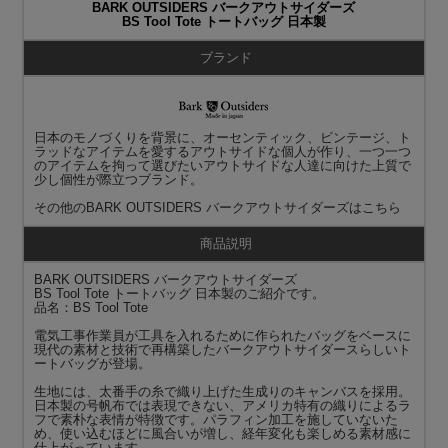
BARK OUTSIDERS バークアウトサイダーズ
BS Tool Tote トートバッグ 日本製
ブランド
日本のモノづくりを背景に、オーセンティック、ビンテージ、ト
ラッドなアイテムを愛するアウトサイドな個人が作り、一つ一つ
のアイテムを拘って選びたいアウトサイドな人達に向けた上質で
少し個性が際立つブランド。
その他の
BARK OUTSIDERS バークアウトサイダーズ
はこちら
商品説明
BARK OUTSIDERS バークアウトサイダーズ
BS Tool Tote トートバッグ 日本製のご紹介です。
品名：BS Tool Tote
電気工事作業員が工具を入れるために作られたバッグをベースに
現代の素材と技術で再構築したバークアウトサイダースらしいト
ートバッグが登場。
生地には、太番手の糸で織り上げた生成りのキャンバスを採用。
日本製の号帆布では表現できない、アメリカ特有の織りによるラ
フで素朴な表情が特徴です。パラフィン加工を施していないた
め、使い込むほどに風合いが増し、経年変化も楽しめる素材感に
仕上がっています。