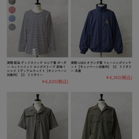
実物 新品 デッドストック ロシア軍 ボーダ
実物 USED オランダ軍 トレーニングジャケ
ー コットンニット ロングスリーブ 長袖 T
ット【キャンペーン対象外】【I】 ミリタリ
シャツ ミディアムウェイト【キャンペーン
ー 古着
対象外】【I】 ミリタリー
¥6,380
(税込)
¥6,600
(税込)