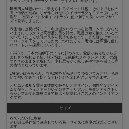
チベタン タイガーラグ ハーフサイズ のご紹介です。
世界四大絨毯の一つに数えられるチベット絨毯。その中でも位の
高い僧侶のためにしか作られないタイガーラグをモチーフにした
逸品。 玄関マットやポイントラグに使い勝手の良いハーフサイ
ズで登場しました。
表生地には夏は涼しく、冬は温かいウールを使用。ムラにならな
いようにしっかりと高密度に目を詰め、毛足は短く揃えているの
でへたりにくく状態の良さを長持ちさせます。また縁にはオーバ
ーロック加工をしているためほつれにくく、裏地には床面に優し
いコットンを採用しています。
H2-75は、日本の狛獅子のような顔つきで、愛嬌がありながら勇
ましさを感じる表情。H1-75は、伝統的なチベタンタイガーの顔
つきそのままを表現した、少し柔らかく親しみやすさを感じる虎
の表情となっています。
1枚使いはもちろん、同色2枚を反転させてつなげてみたり、色違
いで敷いてみたり様々なアレンジを楽しむことができます。
オリエンタルな雰囲気抜群な色合いとデザイン。個性的なアイテ
ムながら、ヴィンテージやインダストリアル、モダンテイストか
らシンプルなお部屋にまで幅広く馴染むオススメのインテリアラ
グです。
サイズ
W70×D50×T1.8cm
※1点1点手作業で生産している為、サイズに多少の誤差がござい
ます。