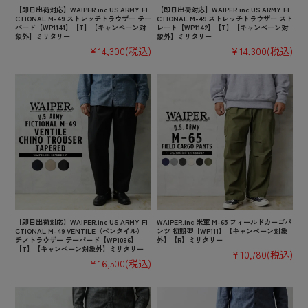
【即日出荷対応】WAIPER.inc US ARMY FI
【即日出荷対応】WAIPER.inc US ARMY FI
CTIONAL M-49 ストレッチトラウザー テー
CTIONAL M-49 ストレッチトラウザー スト
パード【WP1141】【T】【キャンペーン対
レート【WP1142】【T】【キャンペーン対
象外】ミリタリー
象外】ミリタリー
¥14,300
(税込)
¥14,300
(税込)
【即日出荷対応】WAIPER.inc US ARMY FI
WAIPER.inc 米軍 M-65 フィールドカーゴパ
CTIONAL M-49 VENTILE（ベンタイル）
ンツ 初期型【WP111】【キャンペーン対象
チノトラウザー テーパード【WP1086】
外】【R】ミリタリー
【T】【キャンペーン対象外】ミリタリー
¥10,780
(税込)
¥16,500
(税込)