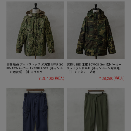
実物 新品 デッドストック 米海軍 NWU GO
実物 USED 米軍 ECWCS Gen1型パーカー
RE-TEXパーカー TYPEIII AOR2【キャンペ
ウッドランドカモ【キャンペーン対象外】
ーン対象外】【I】ミリタリー
【I】 ミリタリー 古着
¥59,400
(税込)
¥38,280
(税込)