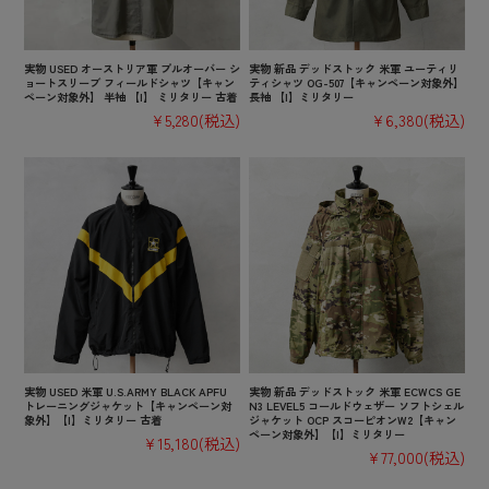
実物 USED オーストリア軍 プルオーバー シ
実物 新品 デッドストック 米軍 ユーティリ
ョートスリーブ フィールドシャツ【キャン
ティシャツ OG-507【キャンペーン対象外】
ペーン対象外】 半袖 【I】 ミリタリー 古着
長袖 【I】ミリタリー
¥5,280
(税込)
¥6,380
(税込)
実物 USED 米軍 U.S.ARMY BLACK APFU
実物 新品 デッドストック 米軍 ECWCS GE
トレーニングジャケット【キャンペーン対
N3 LEVEL5 コールドウェザー ソフトシェル
象外】【I】ミリタリー 古着
ジャケット OCP スコーピオンW2【キャン
ペーン対象外】【I】ミリタリー
¥15,180
(税込)
¥77,000
(税込)