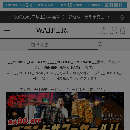
総額3,980円以上送料無料（一部地域・大型商品対
象外あり）
お気に入り
マイページ
カート
__MEMBER_LASTNAME__
__MEMBER_FIRSTNAME__
様は、
会員ラン
ク:
__MEMBER_RANK_NAME__
です。
あと
__MEMBER_RANK_NPRC__
円
以上のお買い物と、あと
__MEMBER_R
ANK_NCNT__
回
の購入でランクアップ！
元帥専用先行販売ページはマイページよりご覧ください。