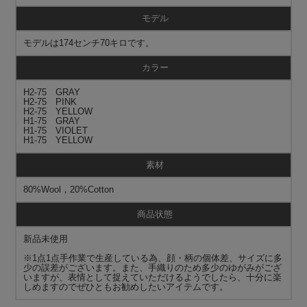
モデル
モデルは174センチ70キロです。
カラー
H2-75 GRAY
H2-75 PINK
H2-75 YELLOW
H1-75 GRAY
H1-75 VIOLET
H1-75 YELLOW
素材
80%Wool，20%Cotton
商品状態
新品未使用
※1点1点手作業で生産している為、顔・柄の個体差、サイズに多
少の誤差がございます。また、手織りのため多少のゆがみがござ
いますが、表情として捉えていただけるようでしたら、十分に楽
しめますのでぜひともお勧めしたいアイテムです。