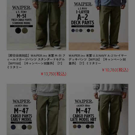
【即日出荷対応】WAIPER.inc 米軍 M-51 フ
WAIPER.inc 米軍 U.S.NAVY A-2 1レイヤー
ィールドカーゴパンツ スタンダードモデル
デッキパンツ【WP126】【キャンペーン対
【WP1160】【キャンペーン対象外】【T】
象外】【T】ミリタリー
ミリタリー
¥10,780
(税込)
¥13,750
(税込)