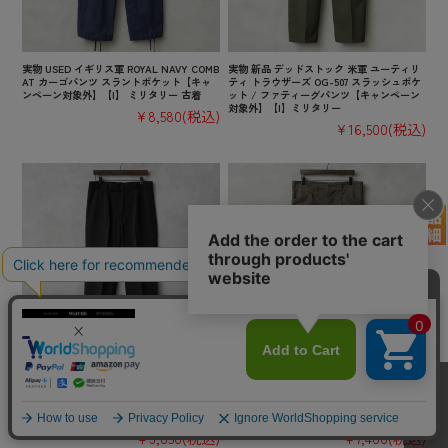
実物 USED イギリス軍 ROYAL NAVY COMB
実物 新品 デッドストック 米軍 ユーティリ
AT カーゴパンツ スラントポケット【キャ
ティ トラウザーズ OG-507 スラッシュポケ
ンペーン対象外】【I】 ミリタリー 古着
ット / ファティーグパンツ【キャンペーン
対象外】【I】ミリタリー
¥8,580
(税込)
¥16,500
(税込)
実物 USED イギリス軍 ROYAL NAVY No.3
実物 新品 デッドストック オーストリア軍
Dress トラウザーズ / オフィサーパンツ
M-75 コットンツイル ファティーグ カーゴ
【キャンペーン対象外】【I】ミリタリー 古
パンツ ノータック【キャンペーン対象外】
着
【I】ミリタリー
¥3,850
(税込)
¥7,480
(税込)