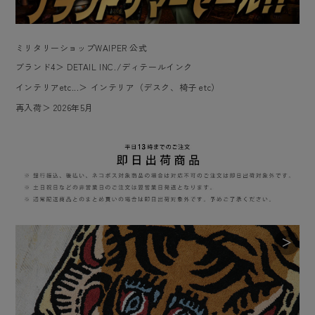
ミリタリーショップWAIPER 公式
ブランド4
＞
DETAIL INC./ディテールインク
インテリアetc...
＞
インテリア（デスク、椅子 etc）
再入荷
＞
2026年5月
＞