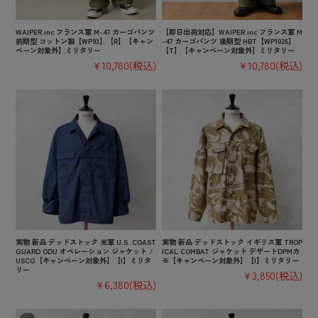
WAIPER.inc フランス軍 M-47 カーゴパンツ
【即日出荷対応】WAIPER.inc フランス軍 M
前期型 コットン製【WP93】【R】【キャン
-47 カーゴパンツ 後期型 HBT【WP1026】
ペーン対象外】ミリタリー
【T】【キャンペーン対象外】ミリタリー
¥10,780
(税込)
¥10,780
(税込)
実物 新品 デッドストック 米軍 U.S. COAST
実物 新品 デッドストック イギリス軍 TROP
GUARD ODU オペレーション ジャケット /
ICAL COMBAT ジャケット デザートDPMカ
USCG【キャンペーン対象外】【I】ミリタ
モ【キャンペーン対象外】【I】ミリタリー
リー
¥3,850
(税込)
¥6,380
(税込)