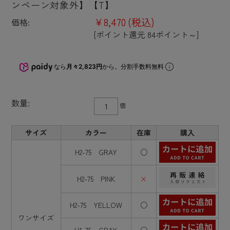
ンペーン対象外】【T】
¥8,470
(税込)
価格:
[ポイント還元 84ポイント～]
なら
月々2,823円
から。分割手数料無料
数量:
個
サイズ
カラー
在庫
購入
H2-75 GRAY
○
H2-75 PINK
×
H2-75 YELLOW
○
ワンサイズ
H1-75 GRAY
○