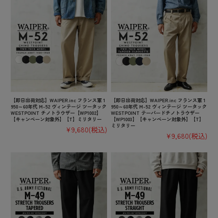
【即日出荷対応】WAIPER.inc フランス軍 1
【即日出荷対応】WAIPER.inc フランス軍 1
950～60年代 M-52 ヴィンテージ ツータック
950～60年代 M-52 ヴィンテージ ツータック
WESTPOINT チノトラウザー【WP1002】
WESTPOINT テーパードチノトラウザー
【キャンペーン対象外】【T】ミリタリー
【WP1003】【キャンペーン対象外】【T】
ミリタリー
¥9,680
(税込)
¥9,680
(税込)