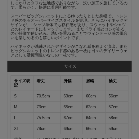
しっかりとタフな生地感でありながら、洗い加工を施しているの
で、柔らかく、快適に着用可能です。
スーパービッグシルエットによるゆったりとした身幅で、トレン
ド感のあるオーバーサイズスタイルを実現。さらにハイネックデ
ザインが、Tシャツ単体でも存在感があり、スウェットやシャツ
とのレイヤードにもマッチします。 またドライ感とコシがある
のが特徴で使い込み、洗いを重ねることでヴィンテージ感の風合
いを楽しめるのも嬉しいポイントです。
ハイネックが洗練されたデザインがこなれ感を程よく演出。また
ビッグシルエットのトレンド感のある一枚は日々のデイリーウェ
アとして活躍間違いなしの一枚です。
サイズ
サイズ表
着丈
身幅
肩幅
袖丈
記
S
70.5cm
63cm
60cm
56cm
M
73cm
65cm
62cm
57cm
L
75.5cm
67cm
64cm
58cm
XL
78cm
69cm
66cm
59cm