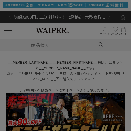
総額3,980円以上送料無料（一部地域・大型商品対
象外あり）
お気に入り
マイページ
カート
__MEMBER_LASTNAME__
__MEMBER_FIRSTNAME__
様は、
会員ラン
ク:
__MEMBER_RANK_NAME__
です。
あと
__MEMBER_RANK_NPRC__
円
以上のお買い物と、あと
__MEMBER_R
ANK_NCNT__
回
の購入でランクアップ！
元帥専用先行販売ページはマイページよりご覧ください。