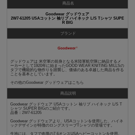
商品名
Goodwear グッドウェア
2W7-61205 USAコットン 袖リブ ハイネック L/S Tシャツ SUPE
R BIG
ブランド
グッドウェアは 米空軍の前身となる米陸軍航空隊に納品するメ
ーカーとして1920年に始まったGOOD WEAR KNITING MILLSの
タフで機能的な物作りを踏襲し、価値のある卓越した商品を作る
ことを基本としています。
その他の
Goodwear グッドウェア
はこちら
商品説明
Goodwear グッドウェア USAコットン 袖リブ ハイネック L/S T
シャツ SUPER BIGのご紹介です。
品番：2W7-61205
Goodwear グッドウェアより、USAコットンを使用した、ハイネ
ックデザインが特徴のロングスリーブTシャツの登場です。
生地には、タフで肉厚の7.6オンスUSAヘビーコットンを使用。