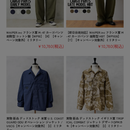
WAIPER.inc フランス軍 M-47 カーゴパンツ
【即日出荷対応】WAIPER.inc フランス軍 M
前期型 コットン製【WP93】【R】【キャン
-47 カーゴパンツ 後期型 HBT【WP1026】
ペーン対象外】ミリタリー
【T】【キャンペーン対象外】ミリタリー
¥10,780
(税込)
¥10,780
(税込)
実物 新品 デッドストック 米軍 U.S. COAST
実物 新品 デッドストック イギリス軍 TROP
GUARD ODU オペレーション ジャケット /
ICAL COMBAT ジャケット デザートDPMカ
USCG【キャンペーン対象外】【I】ミリタ
モ【キャンペーン対象外】【I】ミリタリー
リー