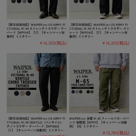
【即日出荷対応】WAIPER.inc US ARMY FI
【即日出荷対応】WAIPER.inc US ARMY FI
CTIONAL M-49 ストレッチトラウザー テー
CTIONAL M-49 ストレッチトラウザー スト
パード【WP1141】【T】【キャンペーン対
レート【WP1142】【T】【キャンペーン対
象外】ミリタリー
象外】ミリタリー
¥14,300
(税込)
¥14,300
(税込)
【即日出荷対応】WAIPER.inc US ARMY FI
WAIPER.inc 米軍 M-65 フィールドカーゴパ
CTIONAL M-49 VENTILE（ベンタイル）
ンツ 初期型【WP111】【キャンペーン対象
チノトラウザー テーパード【WP1086】
外】【R】ミリタリー
【T】【キャンペーン対象外】ミリタリー
¥10,780
(税込)