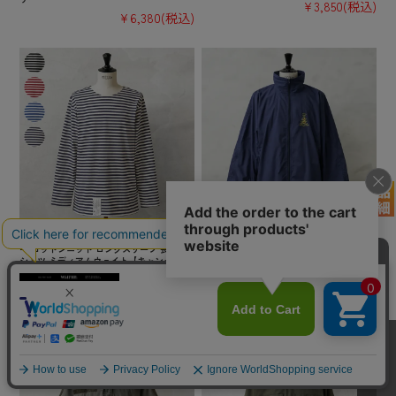
¥3,850
(税込)
¥6,380
(税込)
実物 新品 デッドストック ロシア軍 ボーダ
実物 USED オランダ軍 トレーニングジャケ
ー コットンニット ロングスリーブ 長袖 T
ット【キャンペーン対象外】【I】 ミリタリ
シャツ ミディアムウェイト【キャンペーン
ー 古着
対象外】【I】 ミリタリー
¥6,380
(税込)
¥6,600
(税込)