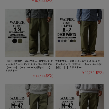
¥16,500
(税込)
【即日出荷対応】WAIPER.inc 米軍 M-51 フ
WAIPER.inc 米軍 U.S.NAVY A-2 1レイヤー
ィールドカーゴパンツ スタンダードモデル
デッキパンツ【WP126】【キャンペーン対
【WP1160】【キャンペーン対象外】【T】
象外】【T】ミリタリー
ミリタリー
¥10,780
(税込)
¥13,750
(税込)