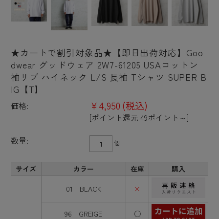
★カートで割引対象品★【即日出荷対応】Goo
dwear グッドウェア 2W7-61205 USAコットン
袖リブ ハイネック L/S 長袖 Tシャツ SUPER B
IG【T】
¥4,950
(税込)
価格:
[ポイント還元 49ポイント～]
数量:
個
サイズ
カラー
在庫
購入
01 BLACK
×
96 GREIGE
○