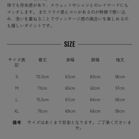
体でも存在感があり、スウェットやシャツとのレイヤードにも
マッチします。 またドライ感とコシがあるのが特徴で使い込
み、洗いを重ねることでヴィンテージ感の風合いを楽しめるの
も嬉しいポイントです。
SIZE
サイズ表
着丈
身幅
肩幅
袖丈
記
S
70.5cm
63cm
60cm
56cm
M
73cm
65cm
62cm
57cm
L
75.5cm
67cm
64cm
58cm
XL
78cm
69cm
66cm
59cm
備考
サイズはあくまで目安となります。ご了承くださいま
せ。