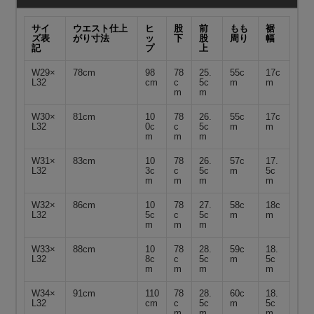
サイ
ウエスト仕上
ヒ
股
前
もも
裾
ズ表
がり寸法
ッ
下
股
周り
幅
記
プ
上
W29×
78cm
98
78
25.
55c
17c
L32
cm
c
5c
m
m
m
m
W30×
81cm
10
78
26.
55c
17c
L32
0c
c
5c
m
m
m
m
m
W31×
83cm
10
78
26.
57c
17.
L32
3c
c
5c
m
5c
m
m
m
m
W32×
86cm
10
78
27.
58c
18c
L32
5c
c
5c
m
m
m
m
m
W33×
88cm
10
78
28.
59c
18.
L32
8c
c
5c
m
5c
m
m
m
m
W34×
91cm
110
78
28.
60c
18.
L32
cm
c
5c
m
5c
m
m
m