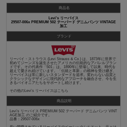
商品名
Levi’s リーバイス
29507-006x PREMIUM 502 テーパード デニムパンツ VINTAGE
加工
ブランド
リーバイ・ストラウス (Levi Strauss & Co.) は、1873年に世界で
初めてジーンズを誕生させたアメリカの伝統的なアパレルブラン
ドです。その代表作「501」は、1890年に登場して以来、時代を
超えて愛され続けています。「伝統と革新」の精神を受け継ぎ、
リーバイスは常に新しいスタンダードを追求。変わらない品質と
クラシックなデザインに現代的なアプローチを融合させ、今を生
きるパイオニアたちをサポートし続けます。
その他の
Levi’s リーバイス
はこちら
商品説明
Levi’s リーバイス PREMIUM 502 テーパード デニムパンツ VINT
AGE加工 のご紹介です。
品番：29507-006x
長い間愛されているリーバイスのベーシックシルエット。元々は