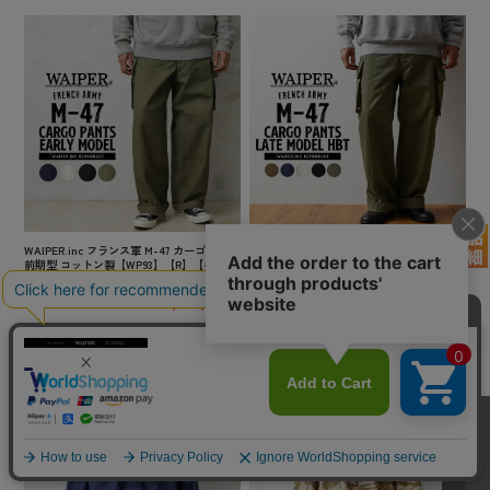
WAIPER.inc フランス軍 M-47 カーゴパンツ
【即日出荷対応】WAIPER.inc フランス軍 M
前期型 コットン製【WP93】【R】【キャン
-47 カーゴパンツ 後期型 HBT【WP1026】
ペーン対象外】ミリタリー
【T】【キャンペーン対象外】ミリタリー
¥10,780
(税込)
¥10,780
(税込)