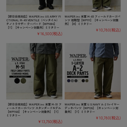
【即日出荷対応】WAIPER.inc US ARMY FI
WAIPER.inc 米軍 M-65 フィールドカーゴパ
CTIONAL M-49 VENTILE（ベンタイル）
ンツ 初期型【WP111】【キャンペーン対象
チノトラウザー テーパード【WP1086】
外】【R】ミリタリー
【T】【キャンペーン対象外】ミリタリー
¥10,780
(税込)
¥16,500
(税込)
【即日出荷対応】WAIPER.inc 米軍 M-51 フ
WAIPER.inc 米軍 U.S.NAVY A-2 1レイヤー
ィールドカーゴパンツ スタンダードモデル
デッキパンツ【WP126】【キャンペーン対
【WP1160】【キャンペーン対象外】【T】
象外】【T】ミリタリー
ミリタリー
¥10,780
(税込)
¥13,750
(税込)