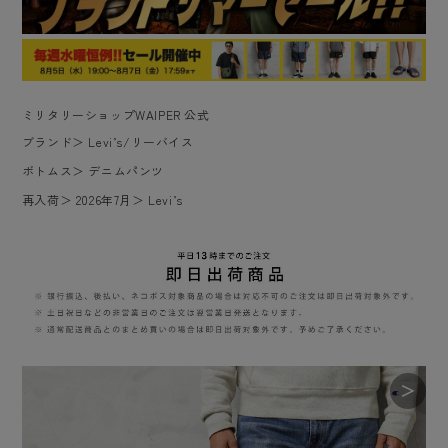
ミリタリーショップWAIPER 公式
ブランド
＞
Levi’s/リーバイス
ボトムス
＞
デニムパンツ
再入荷
＞
2026年7月
＞
Levi’s
＞