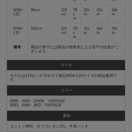
W36×
96cm
115
78
30c
62c
19c
L32
cm
c
m
m
m
m
W38×
102cm
115
78
31c
64c
20c
L32
cm
c
m
m
m
m
備考
商品の実寸には商品の個体差による若干の誤差がご
ざいます。
モデル
モデルは174センチ70キロで表記W34×L32サイズの商品着用で
す。
カラー
0065 AMA DARK VINTAGE
0063 AMA MID VINTAGE
素材
コットン99%、ポリウレタン1%、牛革パッチ