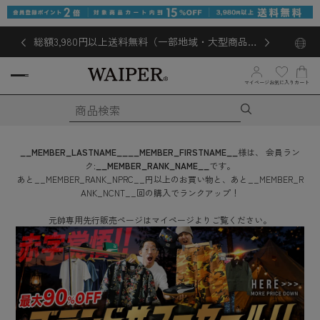
総額3,980円以上送料無料（一部地域・大型商品対
象外あり）
お気に入り
マイページ
カート
__MEMBER_LASTNAME__
__MEMBER_FIRSTNAME__
様は、
会員ラン
ク:
__MEMBER_RANK_NAME__
です。
あと
__MEMBER_RANK_NPRC__
円
以上のお買い物と、あと
__MEMBER_R
ANK_NCNT__
回
の購入でランクアップ！
元帥専用先行販売ページはマイページよりご覧ください。