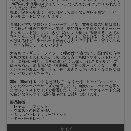
1967年に東海岸のスタイリッシュな人たちに向けてつくられたと
いう歴史を持つ「502」
程よい深さの股上で、裾に向かって細くなるキレイ目なテーパー
ドシルエットになっています。
着脱しやすいフロントジッパーフライで、丈夫な綿の特徴は残し
つつ程よい伸縮性を持った生地。裾に向かって細くなるテーパー
ドシルエットは、ダボつきが出ない丈の長さに調整することで本
来のシルエットを活かすことができます。裾を折ることで短くす
ればするほど、テーパードが弱くなるのでストレート寄りのシル
エットを楽しむこともできます。
太ももはレギュラーフィットで締め付け感はなく、筋肉質な方や
お尻や太ももまわりが少し気になる方でも動きやすくストレスフ
リーに着用が可能。 骨格に沿ったシルエットはスタイルアップ
はもちろん、清潔感があり年齢問わず長く愛用したくなる一本。
ビンテージ加工が加えられ、長年履きこんだかのような自然な風
合いが魅力のカラーです。
80s～90sのトレンドを意識して、ゆるだぼ・ビッグシルエットに
するためオーバーサイズで着用したり、自慢のスニーカーを際立
たせるジャストサイズで着用したり。好みやコーディネート次第
で自分なりのサイズ感を選ぶのもご賞味になります。
製品特徴
・レギュラーフィット
・ウエストの位置が低い
・太ももからレギュラーフィット
・テーパードレッグ
サイズ