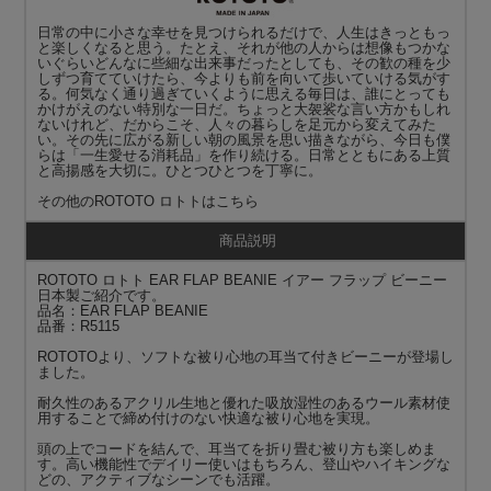
日常の中に小さな幸せを見つけられるだけで、人生はきっともっ
と楽しくなると思う。たとえ、それが他の人からは想像もつかな
いぐらいどんなに些細な出来事だったとしても、その歓の種を少
しずつ育てていけたら、今よりも前を向いて歩いていける気がす
る。何気なく通り過ぎていくように思える毎日は、誰にとっても
かけがえのない特別な一日だ。ちょっと大袈裟な言い方かもしれ
ないけれど、だからこそ、人々の暮らしを足元から変えてみた
い。その先に広がる新しい朝の風景を思い描きながら、今日も僕
らは「一生愛せる消耗品」を作り続ける。日常とともにある上質
と高揚感を大切に。ひとつひとつを丁寧に。
その他の
ROTOTO ロトト
はこちら
商品説明
ROTOTO ロトト EAR FLAP BEANIE イアー フラップ ビーニー
日本製ご紹介です。
品名：EAR FLAP BEANIE
品番：R5115
ROTOTOより、ソフトな被り心地の耳当て付きビーニーが登場し
ました。
耐久性のあるアクリル生地と優れた吸放湿性のあるウール素材使
用することで締め付けのない快適な被り心地を実現。
頭の上でコードを結んで、耳当てを折り畳む被り方も楽しめま
す。高い機能性でデイリー使いはもちろん、登山やハイキングな
どの、アクティブなシーンでも活躍。