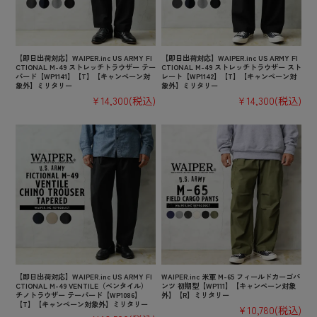
【即日出荷対応】WAIPER.inc US ARMY FI
【即日出荷対応】WAIPER.inc US ARMY FI
CTIONAL M-49 ストレッチトラウザー テー
CTIONAL M-49 ストレッチトラウザー スト
パード【WP1141】【T】【キャンペーン対
レート【WP1142】【T】【キャンペーン対
象外】ミリタリー
象外】ミリタリー
¥14,300
(税込)
¥14,300
(税込)
【即日出荷対応】WAIPER.inc US ARMY FI
WAIPER.inc 米軍 M-65 フィールドカーゴパ
CTIONAL M-49 VENTILE（ベンタイル）
ンツ 初期型【WP111】【キャンペーン対象
チノトラウザー テーパード【WP1086】
外】【R】ミリタリー
【T】【キャンペーン対象外】ミリタリー
¥10,780
(税込)