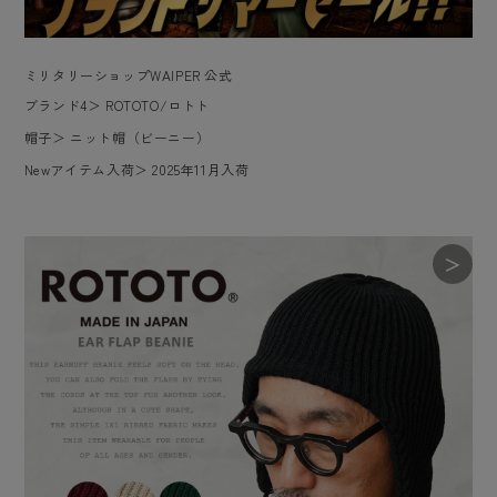
ミリタリーショップWAIPER 公式
ブランド4
＞
ROTOTO/ロトト
帽子
＞
ニット帽（ビーニー）
Newアイテム入荷
＞
2025年11月入荷
＞