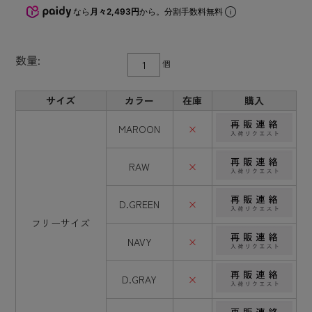
なら
月々2,493円
から。分割手数料無料
数量:
個
サイズ
カラー
在庫
購入
MAROON
×
RAW
×
D.GREEN
×
フリーサイズ
NAVY
×
D.GRAY
×