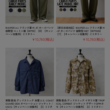
WAIPER.inc フランス軍 M-47 カーゴパンツ
【即日出荷対応】WAIPER.inc フランス軍 M
前期型 コットン製【WP93】【R】【キャン
-47 カーゴパンツ 後期型 HBT【WP1026】
ペーン対象外】ミリタリー
【T】【キャンペーン対象外】ミリタリー
¥10,780
(税込)
¥10,780
(税込)
実物 新品 デッドストック 米軍 U.S. COAST
実物 新品 デッドストック イギリス軍 TROP
GUARD ODU オペレーション ジャケット /
ICAL COMBAT ジャケット デザートDPMカ
USCG【キャンペーン対象外】【I】ミリタ
モ【キャンペーン対象外】【I】ミリタリー
リー