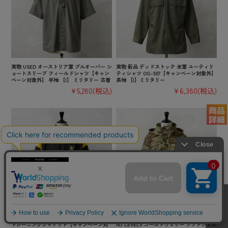
実物 USED オーストリア軍 プルオーバー シ
実物 新品 デッドストック 米軍 ユーティリ
ョートスリーブ フィールドシャツ【キャン
ティシャツ OG-507【キャンペーン対象外】
ペーン対象外】 半袖 【I】 ミリタリー 古着
長袖 【I】ミリタリー
¥5,280
(税込)
¥6,380
(税込)
実物 USED 米軍 U.S.ARMY BLACK APFU
実物 新品 デッドストック 米軍 ECWCS GE
トレーニングジャケット【キャンペーン対
N3 LEVEL5 コールドウェザー ソフトシェル