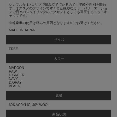
シンプルな１×１リブで編み立てているので、年齢や性別を問わ
ず、オススメのデザインです！また絶妙なカラーバリーエーショ
ンで日々のスタイリングのアクセントとしても重宝するニットキ
ャップです。
※乾燥機の使用は縮みの原因となりますのでお避けください。
MADE IN JAPAN
サイズ
FREE
カラー
MAROON
RAW
D.GREEN
NAVY
D.GRAY
BLACK
素材
60%ACRYLIC, 40%WOOL
商品状態