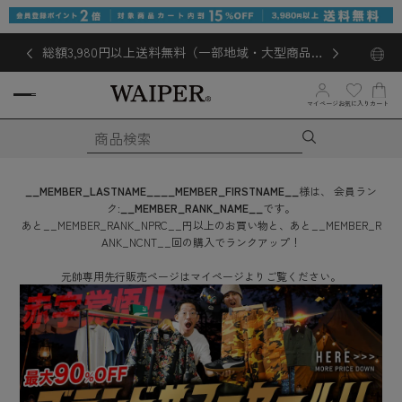
総額3,980円以上送料無料（一部地域・大型商品対
象外あり）
お気に入り
マイページ
カート
__MEMBER_LASTNAME__
__MEMBER_FIRSTNAME__
様は、
会員ラン
ク:
__MEMBER_RANK_NAME__
です。
あと
__MEMBER_RANK_NPRC__
円
以上のお買い物と、あと
__MEMBER_R
ANK_NCNT__
回
の購入でランクアップ！
元帥専用先行販売ページはマイページよりご覧ください。