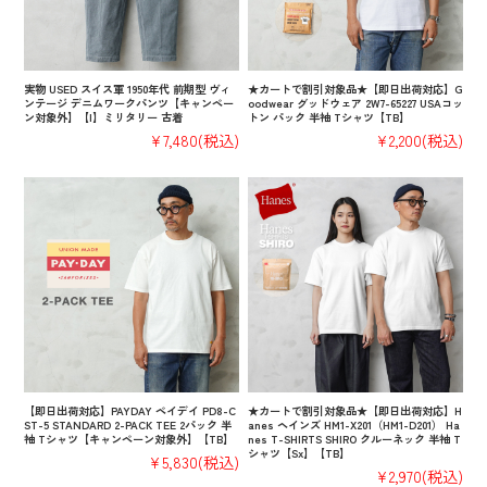
実物 USED スイス軍 1950年代 前期型 ヴィ
★カートで割引対象品★【即日出荷対応】G
ンテージ デニムワークパンツ【キャンペー
oodwear グッドウェア 2W7-65227 USAコッ
ン対象外】【I】ミリタリー 古着
トン パック 半袖 Tシャツ【TB】
¥7,480
(税込)
¥2,200
(税込)
【即日出荷対応】PAYDAY ペイデイ PD8-C
★カートで割引対象品★【即日出荷対応】H
ST-5 STANDARD 2-PACK TEE 2パック 半
anes ヘインズ HM1-X201（HM1-D201） Ha
袖 Tシャツ【キャンペーン対象外】【TB】
nes T-SHIRTS SHIRO クルーネック 半袖 T
シャツ【Sx】【TB】
¥5,830
(税込)
¥2,970
(税込)