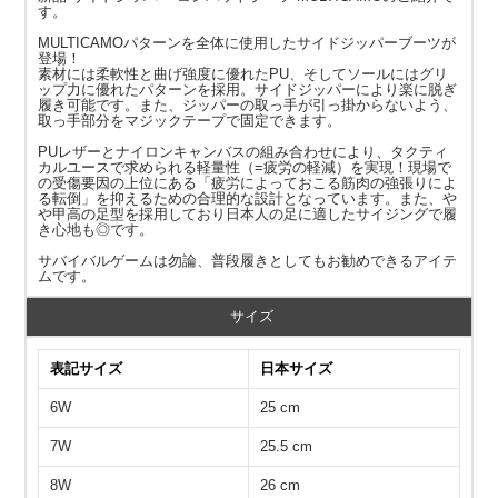
す。
MULTICAMOパターンを全体に使用したサイドジッパーブーツが
登場！
素材には柔軟性と曲げ強度に優れたPU、そしてソールにはグリ
ップ力に優れたパターンを採用。サイドジッパーにより楽に脱ぎ
履き可能です。また、ジッパーの取っ手が引っ掛からないよう、
取っ手部分をマジックテープで固定できます。
PUレザーとナイロンキャンバスの組み合わせにより、タクティ
カルユースで求められる軽量性（=疲労の軽減）を実現！現場で
の受傷要因の上位にある「疲労によっておこる筋肉の強張りによ
る転倒」を抑えるための合理的な設計となっています。また、や
や甲高の足型を採用しており日本人の足に適したサイジングで履
き心地も◎です。
サバイバルゲームは勿論、普段履きとしてもお勧めできるアイテ
ムです。
サイズ
表記サイズ
日本サイズ
6W
25 cm
7W
25.5 cm
8W
26 cm