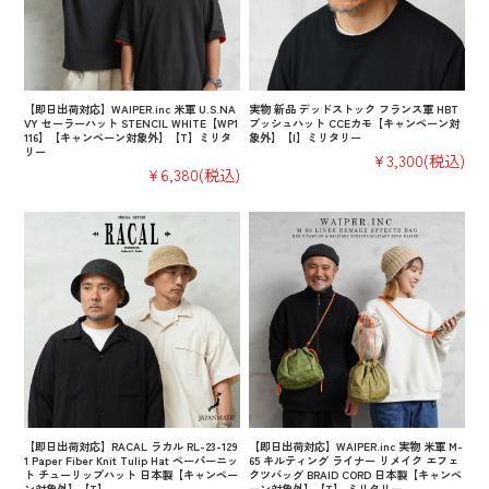
【即日出荷対応】WAIPER.inc 米軍 U.S.NA
実物 新品 デッドストック フランス軍 HBT
VY セーラーハット STENCIL WHITE【WP1
ブッシュハット CCEカモ【キャンペーン対
116】【キャンペーン対象外】【T】ミリタ
象外】【I】ミリタリー
リー
¥3,300
(税込)
¥6,380
(税込)
【即日出荷対応】RACAL ラカル RL-23-129
【即日出荷対応】WAIPER.inc 実物 米軍 M-
1 Paper Fiber Knit Tulip Hat ペーパーニッ
65 キルティング ライナー リメイク エフェ
ト チューリップハット 日本製【キャンペー
クツバッグ BRAID CORD 日本製【キャンペ
ン対象外】【T】
ーン対象外】【T】 ミリタリー