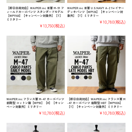
【即日出荷対応】WAIPER.inc 米軍 M-51 フ
WAIPER.inc 米軍 U.S.NAVY A-2 1レイヤー
ィールドカーゴパンツ スタンダードモデル
デッキパンツ【WP126】【キャンペーン対
【WP1160】【キャンペーン対象外】【T】
象外】【T】ミリタリー
ミリタリー
¥10,780
(税込)
¥13,750
(税込)
WAIPER.inc フランス軍 M-47 カーゴパンツ
【即日出荷対応】WAIPER.inc フランス軍 M
前期型 コットン製【WP93】【R】【キャン
-47 カーゴパンツ 後期型 HBT【WP1026】
ペーン対象外】ミリタリー
【T】【キャンペーン対象外】ミリタリー
¥10,780
(税込)
¥10,780
(税込)