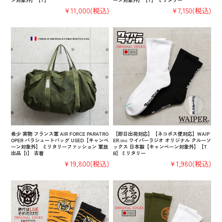
¥11,000
(税込)
¥7,150
(税込)
希少 実物 フランス軍 AIR FORCE PARATRO
【即日出荷対応】【ネコポス便対応】WAIP
OPER パラシュートバッグ USED【キャンペ
ER.inc ワイパーラジオ オリジナル クルーソ
ーン対象外】 ミリタリーファッション 軍放
ックス 日本製【キャンペーン対象外】【T
出品【I】 古着
B】ミリタリー
¥19,800
(税込)
¥1,980
(税込)