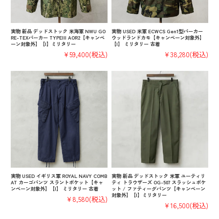
実物 新品 デッドストック 米海軍 NWU GO
実物 USED 米軍 ECWCS Gen1型パーカー
RE-TEXパーカー TYPEIII AOR2【キャンペ
ウッドランドカモ【キャンペーン対象外】
ーン対象外】【I】ミリタリー
【I】 ミリタリー 古着
¥59,400
(税込)
¥38,280
(税込)
実物 USED イギリス軍 ROYAL NAVY COMB
実物 新品 デッドストック 米軍 ユーティリ
AT カーゴパンツ スラントポケット【キャ
ティ トラウザーズ OG-507 スラッシュポケ
ンペーン対象外】【I】 ミリタリー 古着
ット / ファティーグパンツ【キャンペーン
対象外】【I】ミリタリー
¥8,580
(税込)
¥16,500
(税込)