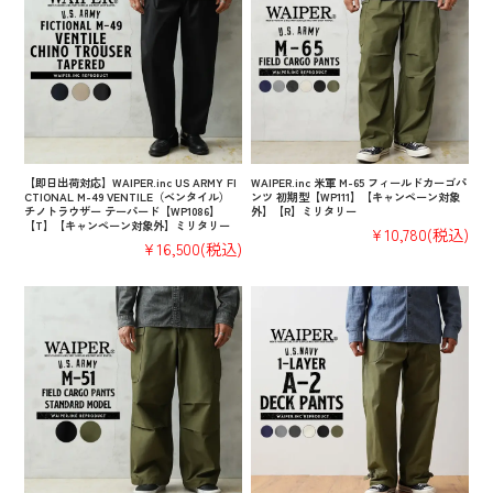
【即日出荷対応】WAIPER.inc US ARMY FI
WAIPER.inc 米軍 M-65 フィールドカーゴパ
CTIONAL M-49 VENTILE（ベンタイル）
ンツ 初期型【WP111】【キャンペーン対象
チノトラウザー テーパード【WP1086】
外】【R】ミリタリー
【T】【キャンペーン対象外】ミリタリー
¥10,780
(税込)
¥16,500
(税込)