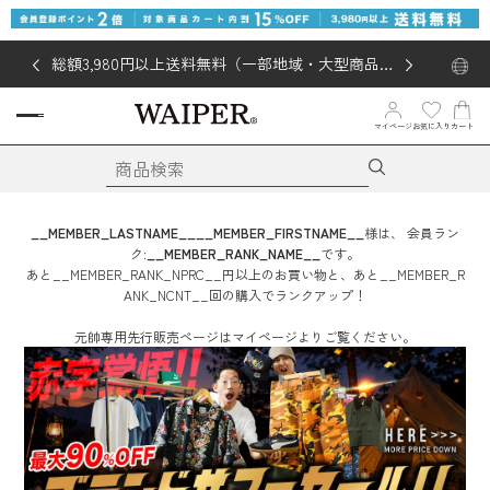
総額3,980円以上送料無料（一部地域・大型商品対
象外あり）
お気に入り
マイページ
カート
__MEMBER_LASTNAME__
__MEMBER_FIRSTNAME__
様は、
会員ラン
ク:
__MEMBER_RANK_NAME__
です。
あと
__MEMBER_RANK_NPRC__
円
以上のお買い物と、あと
__MEMBER_R
ANK_NCNT__
回
の購入でランクアップ！
元帥専用先行販売ページはマイページよりご覧ください。