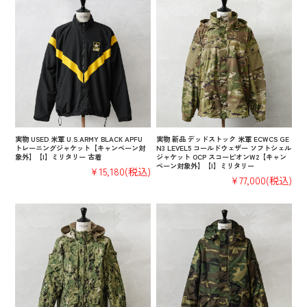
実物 USED 米軍 U.S.ARMY BLACK APFU
実物 新品 デッドストック 米軍 ECWCS GE
トレーニングジャケット【キャンペーン対
N3 LEVEL5 コールドウェザー ソフトシェル
象外】【I】ミリタリー 古着
ジャケット OCP スコーピオンW2【キャン
ペーン対象外】【I】ミリタリー
¥15,180
(税込)
¥77,000
(税込)