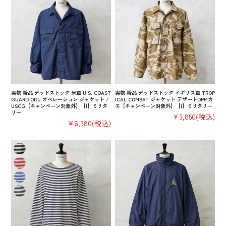
実物 新品 デッドストック 米軍 U.S. COAST
実物 新品 デッドストック イギリス軍 TROP
GUARD ODU オペレーション ジャケット /
ICAL COMBAT ジャケット デザートDPMカ
USCG【キャンペーン対象外】【I】ミリタ
モ【キャンペーン対象外】【I】ミリタリー
リー
¥3,850
(税込)
¥6,380
(税込)