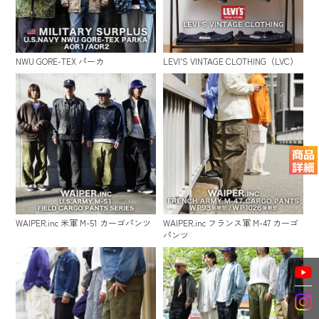
NWU GORE-TEX パーカ
LEVI'S VINTAGE CLOTHING（LVC）
WAIPER.inc 米軍 M-51 カーゴパンツ
WAIPER.inc フランス軍 M-47 カーゴ
パンツ