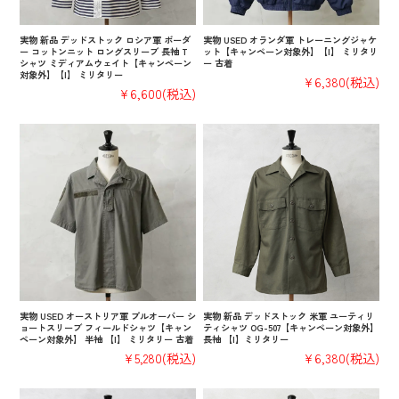
実物 新品 デッドストック ロシア軍 ボーダ
実物 USED オランダ軍 トレーニングジャケ
ー コットンニット ロングスリーブ 長袖 T
ット【キャンペーン対象外】【I】 ミリタリ
シャツ ミディアムウェイト【キャンペーン
ー 古着
対象外】【I】 ミリタリー
¥6,380
(税込)
¥6,600
(税込)
実物 USED オーストリア軍 プルオーバー シ
実物 新品 デッドストック 米軍 ユーティリ
ョートスリーブ フィールドシャツ【キャン
ティシャツ OG-507【キャンペーン対象外】
ペーン対象外】 半袖 【I】 ミリタリー 古着
長袖 【I】ミリタリー
¥5,280
(税込)
¥6,380
(税込)