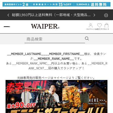
総額3,980円以上送料無料（一部地域・大型商品対
象外あり）
お気に入り
マイページ
カート
__MEMBER_LASTNAME__
__MEMBER_FIRSTNAME__
様は、
会員ラン
ク:
__MEMBER_RANK_NAME__
です。
あと
__MEMBER_RANK_NPRC__
円
以上のお買い物と、あと
__MEMBER_R
ANK_NCNT__
回
の購入でランクアップ！
元帥専用先行販売ページはマイページよりご覧ください。