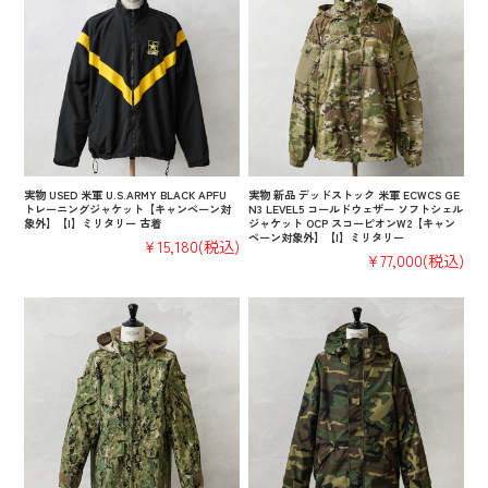
実物 USED 米軍 U.S.ARMY BLACK APFU
実物 新品 デッドストック 米軍 ECWCS GE
トレーニングジャケット【キャンペーン対
N3 LEVEL5 コールドウェザー ソフトシェル
象外】【I】ミリタリー 古着
ジャケット OCP スコーピオンW2【キャン
ペーン対象外】【I】ミリタリー
¥15,180
(税込)
¥77,000
(税込)