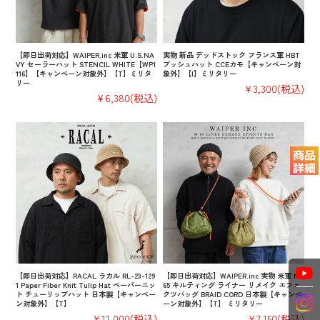
【即日出荷対応】WAIPER.inc 米軍 U.S.NA
実物 新品 デッドストック フランス軍 HBT
VY セーラーハット STENCIL WHITE【WP1
ブッシュハット CCEカモ【キャンペーン対
116】【キャンペーン対象外】【T】ミリタ
象外】【I】ミリタリー
リー
¥3,300
(税込)
¥6,380
(税込)
【即日出荷対応】RACAL ラカル RL-23-129
【即日出荷対応】WAIPER.inc 実物 米軍 M-
1 Paper Fiber Knit Tulip Hat ペーパーニッ
65 キルティング ライナー リメイク エフェ
ト チューリップハット 日本製【キャンペー
クツバッグ BRAID CORD 日本製【キャンペ
ン対象外】【T】
ーン対象外】【T】 ミリタリー
¥11,000
(税込)
¥7,150
(税込)