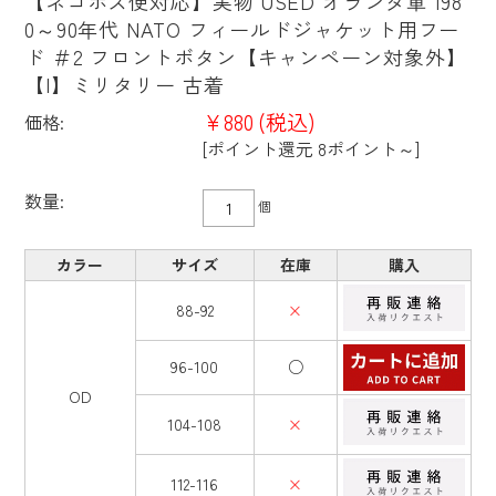
【ネコポス便対応】実物 USED オランダ軍 198
0～90年代 NATO フィールドジャケット用フー
ド ＃2 フロントボタン【キャンペーン対象外】
【I】ミリタリー 古着
¥880
(税込)
価格:
[ポイント還元 8ポイント～]
数量:
個
カラー
サイズ
在庫
購入
88-92
×
96-100
○
OD
104-108
×
112-116
×