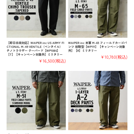
【即日出荷対応】WAIPER.inc US ARMY FI
WAIPER.inc 米軍 M-65 フィールドカーゴパ
CTIONAL M-49 VENTILE（ベンタイル）
ンツ 初期型【WP111】【キャンペーン対象
チノトラウザー テーパード【WP1086】
外】【R】ミリタリー
【T】【キャンペーン対象外】ミリタリー
¥10,780
(税込)
¥16,500
(税込)