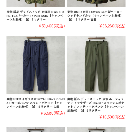
実物 新品 デッドストック 米海軍 NWU GO
実物 USED 米軍 ECWCS Gen1型パーカー
RE-TEXパーカー TYPEIII AOR2【キャンペ
ウッドランドカモ【キャンペーン対象外】
ーン対象外】【I】ミリタリー
【I】 ミリタリー 古着
¥59,400
(税込)
¥38,280
(税込)
実物 USED イギリス軍 ROYAL NAVY COMB
実物 新品 デッドストック 米軍 ユーティリ
AT カーゴパンツ スラントポケット【キャ
ティ トラウザーズ OG-507 スラッシュポケ
ンペーン対象外】【I】 ミリタリー 古着
ット / ファティーグパンツ【キャンペーン
対象外】【I】ミリタリー
¥8,580
(税込)
¥16,500
(税込)