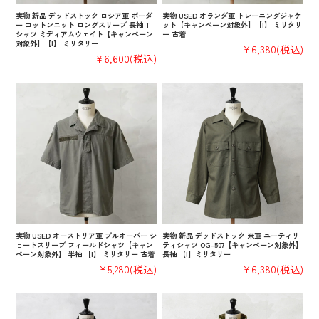
実物 新品 デッドストック ロシア軍 ボーダ
実物 USED オランダ軍 トレーニングジャケ
ー コットンニット ロングスリーブ 長袖 T
ット【キャンペーン対象外】【I】 ミリタリ
シャツ ミディアムウェイト【キャンペーン
ー 古着
対象外】【I】 ミリタリー
¥6,380
(税込)
¥6,600
(税込)
実物 USED オーストリア軍 プルオーバー シ
実物 新品 デッドストック 米軍 ユーティリ
ョートスリーブ フィールドシャツ【キャン
ティシャツ OG-507【キャンペーン対象外】
ペーン対象外】 半袖 【I】 ミリタリー 古着
長袖 【I】ミリタリー
¥5,280
(税込)
¥6,380
(税込)