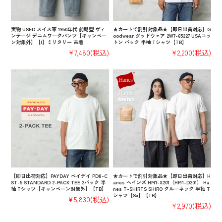
実物 USED スイス軍 1950年代 前期型 ヴィ
★カートで割引対象品★【即日出荷対応】G
ンテージ デニムワークパンツ【キャンペー
oodwear グッドウェア 2W7-65227 USAコッ
ン対象外】【I】ミリタリー 古着
トン パック 半袖 Tシャツ【TB】
¥7,480
(税込)
¥2,200
(税込)
【即日出荷対応】PAYDAY ペイデイ PD8-C
★カートで割引対象品★【即日出荷対応】H
ST-5 STANDARD 2-PACK TEE 2パック 半
anes ヘインズ HM1-X201（HM1-D201） Ha
袖 Tシャツ【キャンペーン対象外】【TB】
nes T-SHIRTS SHIRO クルーネック 半袖 T
シャツ【Sx】【TB】
¥5,830
(税込)
¥2,970
(税込)