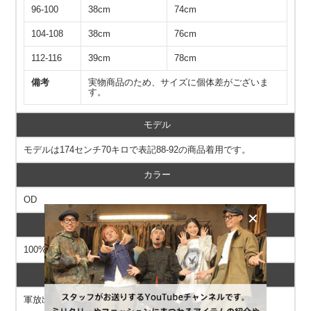
96-100
38cm
74cm
104-108
38cm
76cm
112-116
39cm
78cm
備考
実物商品のため、サイズに個体差がございま
す。
モデル
モデルは174センチ70キロで表記88-92の商品着用です。
カラー
OD
素材
100%KATOEN（COTTON）
商品状態
軍放出のUSED