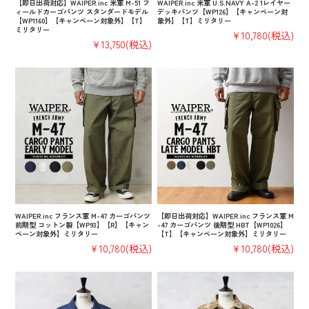
【即日出荷対応】WAIPER.inc 米軍 M-51 フ
WAIPER.inc 米軍 U.S.NAVY A-2 1レイヤー
ィールドカーゴパンツ スタンダードモデル
デッキパンツ【WP126】【キャンペーン対
【WP1160】【キャンペーン対象外】【T】
象外】【T】ミリタリー
ミリタリー
¥10,780
(税込)
¥13,750
(税込)
WAIPER.inc フランス軍 M-47 カーゴパンツ
【即日出荷対応】WAIPER.inc フランス軍 M
前期型 コットン製【WP93】【R】【キャン
-47 カーゴパンツ 後期型 HBT【WP1026】
ペーン対象外】ミリタリー
【T】【キャンペーン対象外】ミリタリー
¥10,780
(税込)
¥10,780
(税込)