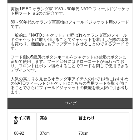
実物 USED オランダ軍 1980～90年代 NATO フィールドジャケッ
ト用フード ＃2のご紹介です。
80～90年代のオランダ軍実物のフィールドジャケット用のフード
です。
一般的に「NATOジャケット」と呼ばれるオランダ軍のフィール
ドジャケットに取り付けることでジャケットを着用した際の印象
も変わり、機能的にもアップデートさせることのできるフードで
す。
フード側の5箇所のボタンホールをジャケットの襟元のボタンに
留めて使用します。フード部分にはドローコードが備わってお
り、フロントはボタン留めすることでフードを閉じて使用できる
デザインです。
人気の高まりを見せるオランダ軍アイテムの中でも特におすすめ
のNATOフィールドジャケットにこちらの専用フードを取り付け
ることでさらにフィールドジャケットの機能を最大限に引き出し
ます。
サイズ
サイズ表
高さ
首まわり
記
88-92
37cm
70cm