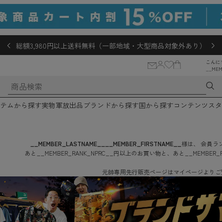
総額3,980円以上送料無料（一部地域・大型商品対象外あり）
こんに
__MEM
テムから探す
実物軍放出品
ブランドから探す
国から探す
コンテンツ
スタ
__MEMBER_LASTNAME__
__MEMBER_FIRSTNAME__
様は、
会員ラン
あと
__MEMBER_RANK_NPRC__
円
以上のお買い物と、あと
__MEMBER_
元帥専用先行販売ページはマイページよりご