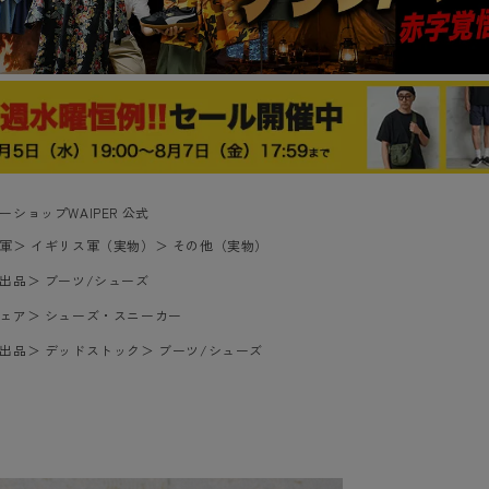
ーショップWAIPER 公式
軍
＞
イギリス軍（実物）
＞
その他（実物）
出品
＞
ブーツ/シューズ
ェア
＞
シューズ・スニーカー
出品
＞
デッドストック
＞
ブーツ/シューズ