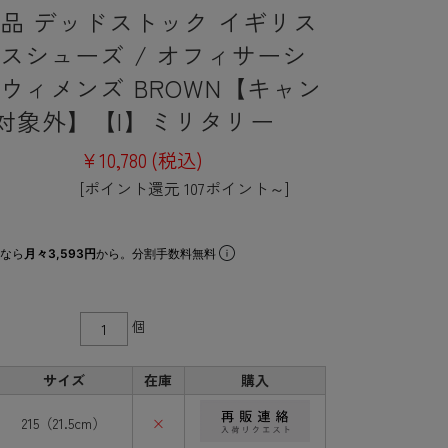
新品 デッドストック イギリス
レスシューズ / オフィサーシ
 ウィメンズ BROWN【キャン
対象外】【I】ミリタリー
¥10,780
(税込)
[ポイント還元 107ポイント～]
なら
月々3,593円
から。分割手数料無料
個
サイズ
在庫
購入
215（21.5cm）
×