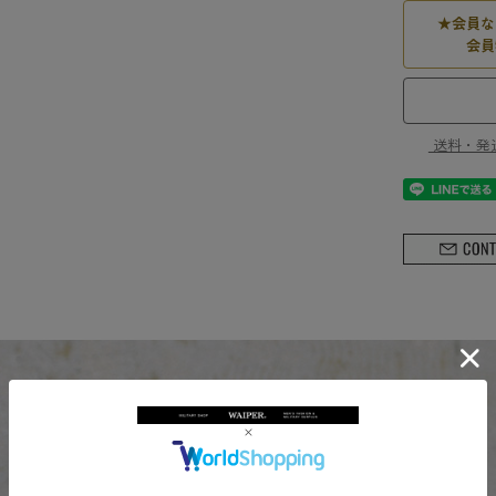
★
会員な
会員
送料・発