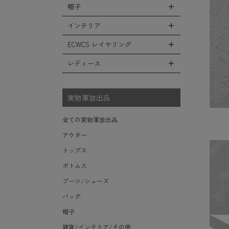
シューズ・スニーカー
リュックサック
帽子
コート
全ての小物（アイテム）
ベスト
ファティーグパンツ
サンダル
ショルダーバッグ
ソフトシェルジャケット
グローブ（手袋）
インテリア
タンクトップ
全ての帽子
ナイロンパンツ
レインシューズ・ブーツ
ヘルメットバッグ
フリースジャケット
防寒物（ネックウォーマーetc）
キャップ
ECWCS レイヤリング
スウェットパンツ
全てのインテリア
ソックス/靴下
メッセンジャーバッグ
レザーアウター
傘/ポンチョ
ハット
ショートパンツ
デスク、椅子、家具
レディース
全てのECWCS
トートバッグ
ジャケットライナー
ミリタリーウォッチ
ニット帽（ビーニー）
アンダー（下着）
シュラフ/ブランケット/etc
ライトベースレイヤー Level.1
ウエストバッグ/ボディバッグ
デニムジャケット
全てのレディース
財布・小銭入れ・キーケース
ベレー帽
ボックス/ガソリン缶/etc
ミッドベースレイヤー Level.2
実物軍放出品
ダッフルバッグ
モッズコート
サングラス・ゴーグル
ハンチング
生地・テントシェル
フリースレイヤー Level.3
ボストンバッグ
ベルト
全ての実物軍放出品
キャスケット
ウィンドレイヤー Level.4
ポーチ/ケース/etc
食器/ボトル/etc
アウター
その他
ソフトシェルレイヤー Level.5
スーツケース/キャリーバッグ
ミリタリー雑貨
トップス
ハードシェルレイヤー Level.6
ビジネスバッグ
ライト/懐中電灯/etc
ボトムス
アウターレイヤー Level.7
ロープ/コード/etc
ブーツ/シューズ
タオル/ハンカチ/etc
バッグ
その他の小物
帽子
雑貨/インテリア/その他