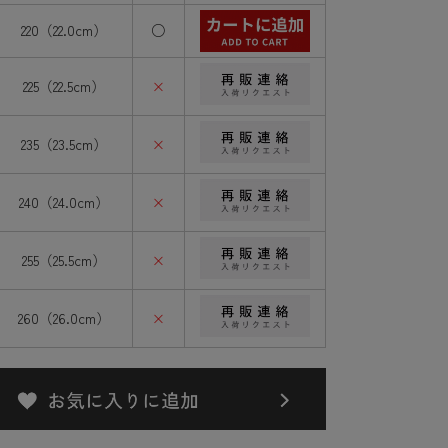
220（22.0cm）
○
225（22.5cm）
×
235（23.5cm）
×
240（24.0cm）
×
255（25.5cm）
×
260（26.0cm）
×