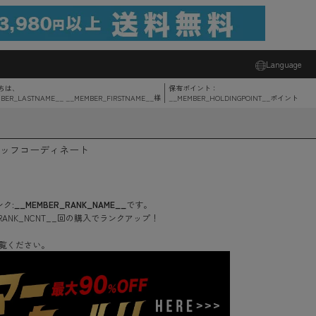
Language
ちは、
保有ポイント：
BER_LASTNAME__ __MEMBER_FIRSTNAME__
様
__MEMBER_HOLDINGPOINT__
ポイント
ッフコーディネート
ク:
__MEMBER_RANK_NAME__
です。
RANK_NCNT__
回
の購入でランクアップ！
覧ください。