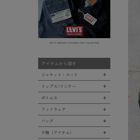
アイテムから探す
ジャケット・コート
トップス/インナー
全てのジャケット・コート
LEVEL7
ボトムス
全てのトップス/インナー
フライトジャケット
Tシャツ
フットウェア
全てのボトムス
M-65ジャケット
シャツ
カーゴパンツ
バッグ
全てのフットウェア
デッキジャケット
スウェット/パーカー
デニムパンツ
ブーツ
小物（アイテム）
全てのバッグ
タンカースジャケット
セーター/カーディガン
チノ，ワークパンツ