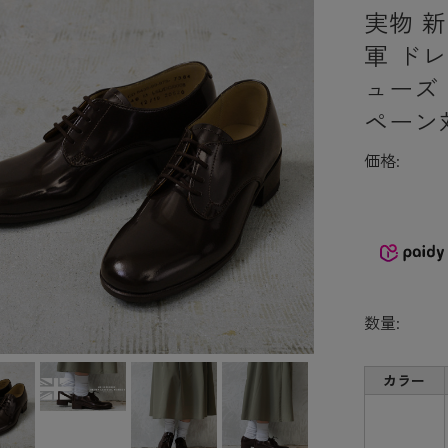
実物 
軍 ド
ューズ
ペーン
価格:
数量:
カラー