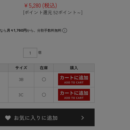
¥5,280
(税込)
[ポイント還元 52ポイント～]
なら
月々1,760円
から。分割手数料無料
個
サイズ
在庫
購入
3B
○
ブ
3C
○