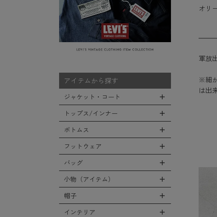
オリ
軍放出
※細
アイテムから探す
は出
ジャケット・コート
トップス/インナー
全てのジャケット・コート
LEVEL7
ボトムス
全てのトップス/インナー
フライトジャケット
Tシャツ
フットウェア
全てのボトムス
M-65ジャケット
シャツ
カーゴパンツ
バッグ
全てのフットウェア
デッキジャケット
スウェット/パーカー
デニムパンツ
ブーツ
小物（アイテム）
タンカースジャケット
全てのバッグ
セーター/カーディガン
チノ，ワークパンツ
シューズ・スニーカー
コート
リュックサック
帽子
ベスト
全ての小物（アイテム）
ファティーグパンツ
サンダル
ソフトシェルジャケット
ショルダーバッグ
タンクトップ
グローブ（手袋）
インテリア
ナイロンパンツ
全ての帽子