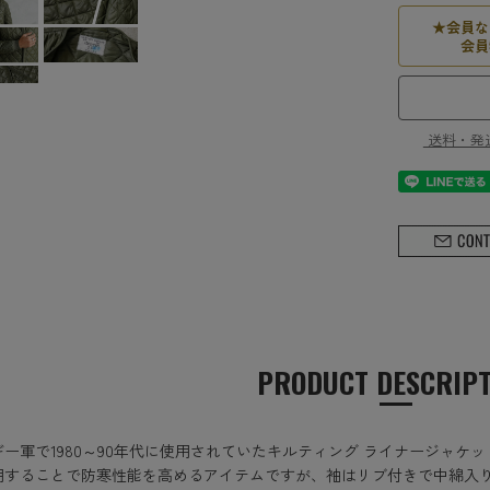
★
会員な
会員
送料・発
PRODUCT DESCRIP
ギー軍で1980～90年代に使用されていたキルティング ライナージャ
用することで防寒性能を高めるアイテムですが、袖はリブ付きで中綿入