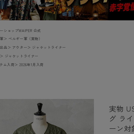
ーショップWAIPER 公式
軍
＞
ベルギー軍（実物）
出品
＞
アウター
＞
ジャケットライナー
＞
ジャケットライナー
イテム入荷
＞
2026年1月入荷
実物 U
グ ラ
ーン対