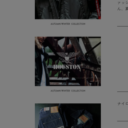
ァッ
ん、
ナイ