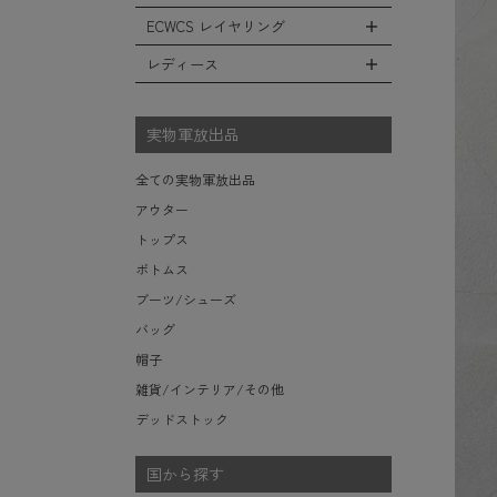
レインシューズ・ブーツ
フリースジャケット
ヘルメットバッグ
防寒物（ネックウォーマーetc）
スウェットパンツ
キャップ
ECWCS レイヤリング
ソックス/靴下
全てのインテリア
レザーアウター
メッセンジャーバッグ
傘/ポンチョ
ショートパンツ
ハット
デスク、椅子、家具
レディース
ジャケットライナー
トートバッグ
全てのECWCS
ミリタリーウォッチ
アンダー（下着）
ニット帽（ビーニー）
シュラフ/ブランケット/etc
デニムジャケット
ウエストバッグ/ボディバッグ
ライトベースレイヤー Level.1
財布・小銭入れ・キーケース
全てのレディース
ベレー帽
ボックス/ガソリン缶/etc
モッズコート
ダッフルバッグ
ミッドベースレイヤー Level.2
実物軍放出品
サングラス・ゴーグル
ハンチング
生地・テントシェル
ボストンバッグ
フリースレイヤー Level.3
ベルト
キャスケット
全ての実物軍放出品
ポーチ/ケース/etc
ウィンドレイヤー Level.4
食器/ボトル/etc
その他
アウター
スーツケース/キャリーバッグ
ソフトシェルレイヤー Level.5
ミリタリー雑貨
トップス
ビジネスバッグ
ハードシェルレイヤー Level.6
ライト/懐中電灯/etc
ボトムス
アウターレイヤー Level.7
ロープ/コード/etc
ブーツ/シューズ
タオル/ハンカチ/etc
バッグ
その他の小物
帽子
雑貨/インテリア/その他
デッドストック
国から探す