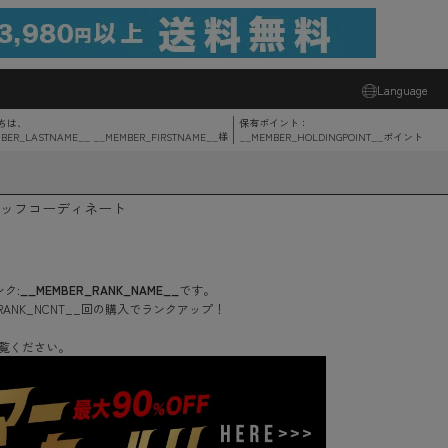
Language
ちは、
保有ポイント：
BER_LASTNAME__ __MEMBER_FIRSTNAME__
様
__MEMBER_HOLDINGPOINT__
ポイント
ッフコーディネート
ク:
__MEMBER_RANK_NAME__
です。
RANK_NCNT__
回
の購入でランクアップ！
覧ください。