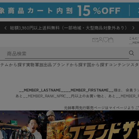
総額3,980円以上送料無料（一部地域・大型商品対象外あり）
こんに
__MEM
テムから探す
実物軍放出品
ブランドから探す
国から探す
コンテンツ
スタ
__MEMBER_LASTNAME__
__MEMBER_FIRSTNAME__
様は、
会員ラン
あと
__MEMBER_RANK_NPRC__
円
以上のお買い物と、あと
__MEMBER_
元帥専用先行販売ページはマイページよりご