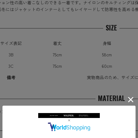
ション性の高い着こなしのできる一着です。ナイロンのキルティングは
真冬にはジャケットのインナーとしてもレイヤードして防寒性を高める
SIZE
サイズ表記
着丈
身幅
3B
75cm
58cm
3C
75cm
60cm
備考
実物商品のため、サイズ
MATERIAL
ロン
COLOR