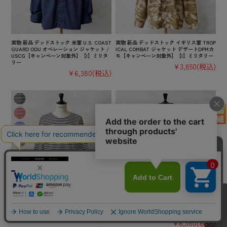
実物 新品 デッドストック 米軍 U.S. COAST
実物 新品 デッドストック イギリス軍 TROP
GUARD ODU オペレーション ジャケット /
ICAL COMBAT ジャケット デザートDPMカ
USCG【キャンペーン対象外】【I】ミリタ
モ【キャンペーン対象外】【I】ミリタリー
リー
¥3,850
(税込)
¥6,380
(税込)
実物 新品 デッドストック ロシア軍 ボーダ
実物 USED オランダ軍 トレーニングジャケ
ー コットンニット ロングスリーブ 長袖 T
ット【キャンペーン対象外】【I】 ミリタリ
シャツ ミディアムウェイト【キャンペーン
ー 古着
対象外】【I】 ミリタリー
¥6,380
(税込)