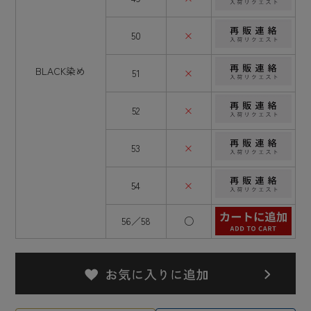
50
×
BLACK染め
51
×
52
×
53
×
54
×
56／58
○