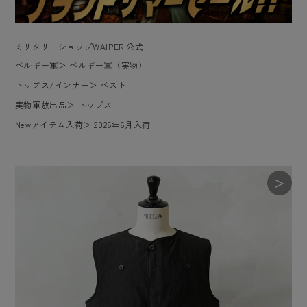
ミリタリーショップWAIPER 公式
ベルギー軍
＞
ベルギー軍（実物）
トップス/インナー
＞
ベスト
実物軍放出品
＞
トップス
Newアイテム入荷
＞
2026年6月入荷
＞