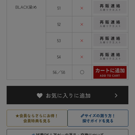
BLACK染め
51
×
52
×
53
×
54
×
56／58
○
★
会員ならさらにお得！
📏
サイズの測り方！
会員特典を見る
採寸ガイドを見る
試着OK！万が一の返品・交換について