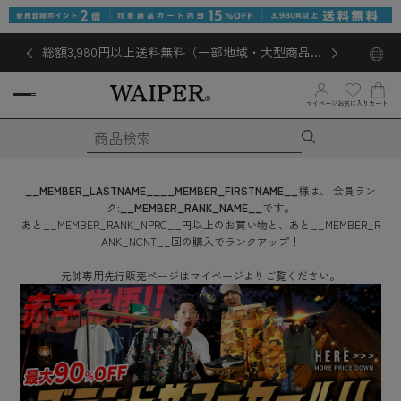
総額3,980円以上送料無料（一部地域・大型商品対
象外あり）
お気に入り
マイページ
カート
__MEMBER_LASTNAME__
__MEMBER_FIRSTNAME__
様は、
会員ラン
ク:
__MEMBER_RANK_NAME__
です。
あと
__MEMBER_RANK_NPRC__
円
以上のお買い物と、あと
__MEMBER_R
ANK_NCNT__
回
の購入でランクアップ！
元帥専用先行販売ページはマイページよりご覧ください。