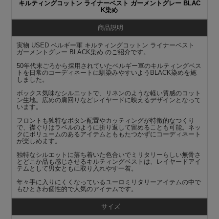
キルティングコットン ライナーベスト ガーメントグレー BLAC
K染め
商品説明
実物 USED ベルギー軍 キルティングコットン ライナーベスト
ガーメントグレー BLACK染め のご紹介です。
50年代末ごろから採用されていたベルギー軍のキルティングベス
トを日常のコーディネートに馴染みやすいようBLACK染めを施
しました。
ボックス気味なシルエットで、リネンのような軽い質感のコット
ン生地。広めの肩回りなどレイヤードに映えるデザインとなって
います。
フロントも独特なボタン配置やカッティングが特徴的なつくり
で、襟ぐりはラペルのように折り返して留めることも可能。ネッ
クにボリュームのあるアイテムとももたつかずにコーディネート
が楽しめます。
独特なシルエットに落ち着いた色合いでミリタリーらしい無骨さ
とどこか品も感じさせるキルティングベストは、レイヤードアイ
テムとして男女ともに取り入れやす一着。
年々手に入りにくくなっているユーロミリタリーアイテムの中で
もひときわ個性的で人気のアイテムです。
サイズ