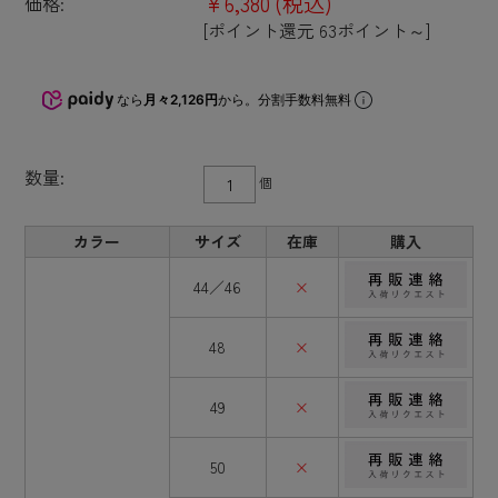
¥6,380
(税込)
価格:
[ポイント還元 63ポイント～]
なら
月々2,126円
から。分割手数料無料
数量:
個
カラー
サイズ
在庫
購入
44／46
×
48
×
49
×
50
×