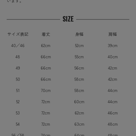
います。
SIZE
サイズ表記
着丈
身幅
肩幅
40／46
62cm
52cm
39cm
48
66cm
55cm
40cm
49
66cm
56cm
42cm
50
66cm
58cm
42cm
51
70cm
58cm
44cm
52
72cm
60cm
44cm
53
72cm
62cm
46cm
54
72cm
63cm
48cm
56／58
74cm
64cm
48cm