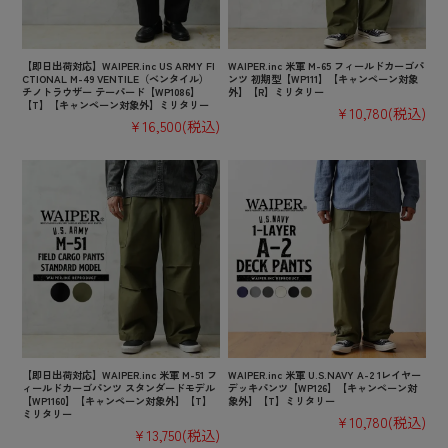
【即日出荷対応】WAIPER.inc US ARMY FI
WAIPER.inc 米軍 M-65 フィールドカーゴパ
CTIONAL M-49 VENTILE（ベンタイル）
ンツ 初期型【WP111】【キャンペーン対象
チノトラウザー テーパード【WP1086】
外】【R】ミリタリー
【T】【キャンペーン対象外】ミリタリー
¥10,780
(税込)
¥16,500
(税込)
【即日出荷対応】WAIPER.inc 米軍 M-51 フ
WAIPER.inc 米軍 U.S.NAVY A-2 1レイヤー
ィールドカーゴパンツ スタンダードモデル
デッキパンツ【WP126】【キャンペーン対
【WP1160】【キャンペーン対象外】【T】
象外】【T】ミリタリー
ミリタリー
¥10,780
(税込)
¥13,750
(税込)