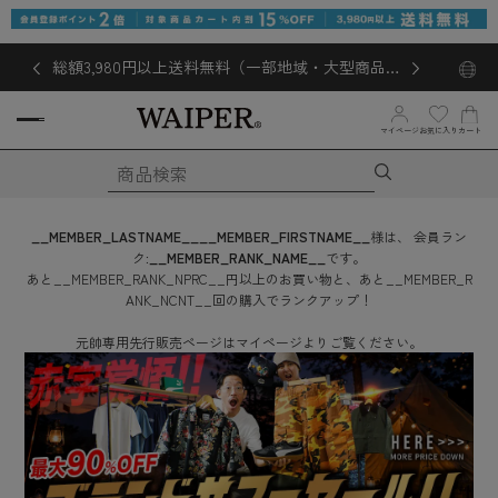
総額3,980円以上送料無料（一部地域・大型商品対
象外あり）
マイページ
お気に入り
カート
__MEMBER_LASTNAME__
__MEMBER_FIRSTNAME__
様は、
会員ラン
ク:
__MEMBER_RANK_NAME__
です。
あと
__MEMBER_RANK_NPRC__
円
以上のお買い物と、あと
__MEMBER_R
ANK_NCNT__
回
の購入でランクアップ！
元帥専用先行販売ページはマイページよりご覧ください。