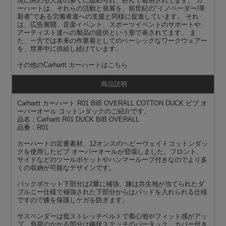
現に関わる人達の多くに認められ、好んで着用されてます。 カ
ーハートは、それらの活動と発展を、前世紀の"イノベーダー/革
新者"である労働者達への支援と同様に促進しています。 それ
は、広告展開、音楽イベント、スポーツイベントのサポートや、
アーティスト達への製品の提供という形で表されてます。 ま
た、一方では本来の作業着としてのベーシックなワークウェアー
を、世界中に供給し続けています。
その他の
Carhartt カーハート
はこちら
商品説明
Carhartt カーハート R01 BIB OVERALL COTTON DUCK ビブ オ
ーバーオール コットンダックのご紹介です。
品名：Carhartt R01 DUCK BIB OVERALL
品番：R01
カーハートの定番素材、12オンスのヘビーウェイトコットンダッ
クを使用したビブ オーバーオールが登場しました。フロント、
サイドなどのツールポケットやハンマーループ付きなのでより多
くの収納が可能なデザインです。
バックポケット下部分は2重に補強、膝は共生地が当てられたダ
ブルニー仕様で補強された下部分からはパッドを入れられる仕様
ですので膝を保護しケガを防ぎます。
サスペンダーは低ストレッチベルトで着心地やフィット感がアッ
プ。負荷のかかる部分は棒状ステッチのバータック、カバー付き