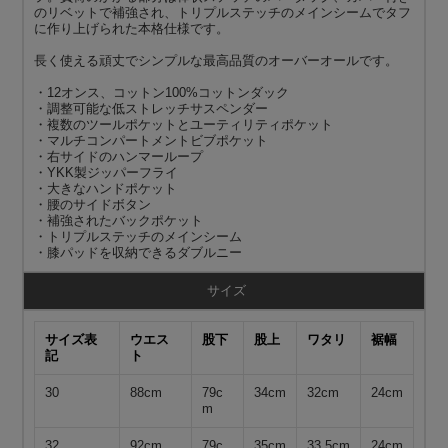
のリベットで補強され、トリプルステッチのメインシームでタフ
に作り上げられた本格仕様です。
長く使える頑丈でシンプルな最高品質のオーバーオールです。
・12オンス、コットン100%コットンダック
・調整可能な低ストレッチサスペンダー
・複数のツールポケットとユーティリティポケット
・マルチコンパートメントビブポケット
・右サイドのハンマーループ
・YKK製ジッパーフライ
・大きなハンドポケット
・腰のサイドボタン
・補強されたバックポケット
・トリプルステッチのメインシーム
・膝パッドを収納できるダブルニー
サイズ
サイズ表
ウエス
股下
股上
ワタリ
裾幅
記
ト
30
88cm
79c
34cm
32cm
24cm
m
32
92cm
79c
35cm
33.5cm
24cm