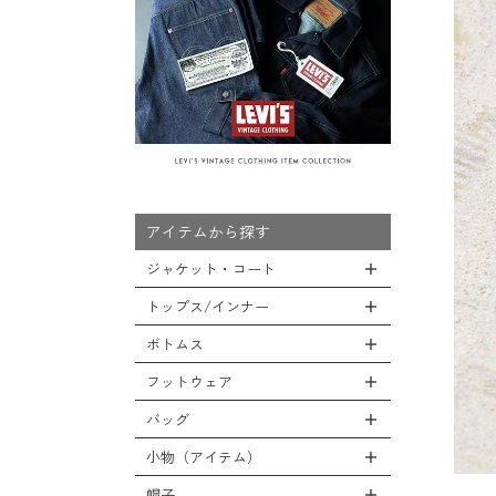
アイテムから探す
ジャケット・コート
トップス/インナー
全てのジャケット・コート
LEVEL7
ボトムス
全てのトップス/インナー
フライトジャケット
Tシャツ
フットウェア
全てのボトムス
M-65ジャケット
シャツ
カーゴパンツ
バッグ
全てのフットウェア
デッキジャケット
スウェット/パーカー
デニムパンツ
ブーツ
小物（アイテム）
タンカースジャケット
全てのバッグ
セーター/カーディガン
チノ，ワークパンツ
シューズ・スニーカー
コート
リュックサック
帽子