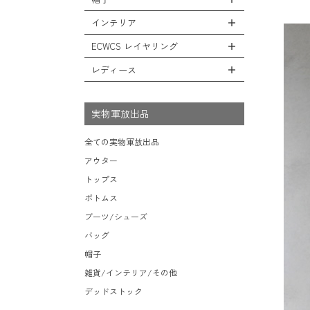
ベスト
全ての小物（アイテム）
ファティーグパンツ
サンダル
ソフトシェルジャケット
ショルダーバッグ
タンクトップ
グローブ（手袋）
インテリア
ナイロンパンツ
全ての帽子
レインシューズ・ブーツ
フリースジャケット
ヘルメットバッグ
防寒物（ネックウォーマーetc）
スウェットパンツ
キャップ
ECWCS レイヤリング
ソックス/靴下
全てのインテリア
レザーアウター
メッセンジャーバッグ
傘/ポンチョ
ショートパンツ
ハット
デスク、椅子、家具
レディース
ジャケットライナー
トートバッグ
全てのECWCS
ミリタリーウォッチ
アンダー（下着）
ニット帽（ビーニー）
シュラフ/ブランケット/etc
デニムジャケット
ウエストバッグ/ボディバッグ
ライトベースレイヤー Level.1
財布・小銭入れ・キーケース
全てのレディース
ベレー帽
ボックス/ガソリン缶/etc
モッズコート
ダッフルバッグ
ミッドベースレイヤー Level.2
実物軍放出品
サングラス・ゴーグル
ハンチング
生地・テントシェル
ボストンバッグ
フリースレイヤー Level.3
ベルト
キャスケット
全ての実物軍放出品
ポーチ/ケース/etc
ウィンドレイヤー Level.4
食器/ボトル/etc
その他
アウター
スーツケース/キャリーバッグ
ソフトシェルレイヤー Level.5
ミリタリー雑貨
トップス
ビジネスバッグ
ハードシェルレイヤー Level.6
ライト/懐中電灯/etc
ボトムス
アウターレイヤー Level.7
ロープ/コード/etc
ブーツ/シューズ
タオル/ハンカチ/etc
バッグ
その他の小物
帽子
雑貨/インテリア/その他
デッドストック