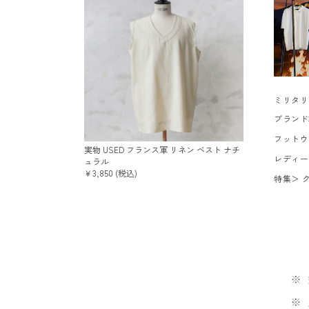
ミリタリ
ブランド
フットウ
実物 USED フランス軍 リネン ベスト ナチ
レディー
ュラル
￥3,850 (税込)
特集
＞