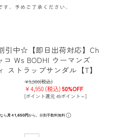
割引中☆【即日出荷対応】Ch
チャコ Ws BODHI ウーマンズ
ィ ストラップサンダル【T】
¥9,900
(税込)
¥4,950
(税込)
50%OFF
[ポイント還元 49ポイント～]
なら
月々1,650円
から。分割手数料無料