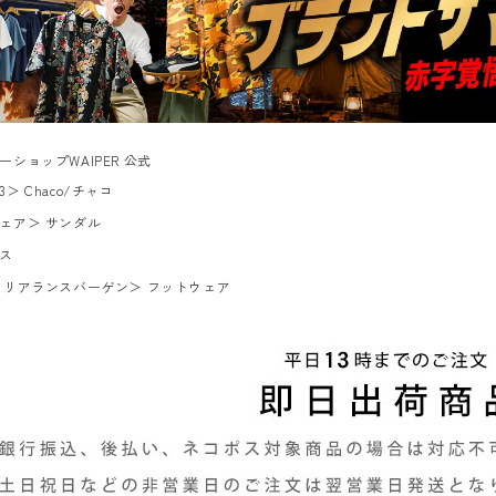
ーショップWAIPER 公式
3
＞
Chaco/チャコ
ェア
＞
サンダル
ス
クリアランスバーゲン
＞
フットウェア