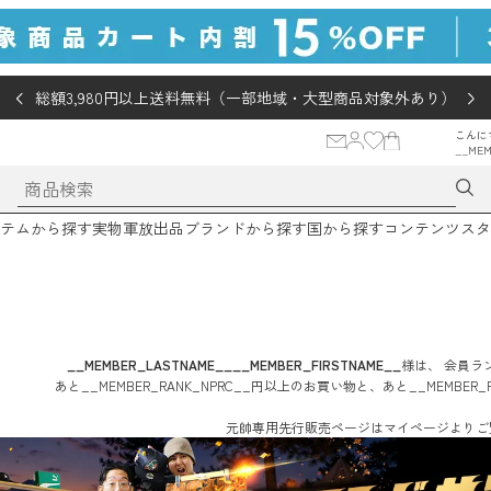
総額3,980円以上送料無料（一部地域・大型商品対象外あり）
こんに
__MEM
テムから探す
実物軍放出品
ブランドから探す
国から探す
コンテンツ
スタ
__MEMBER_LASTNAME__
__MEMBER_FIRSTNAME__
様は、
会員ラン
あと
__MEMBER_RANK_NPRC__
円
以上のお買い物と、あと
__MEMBER_
元帥専用先行販売ページはマイページよりご