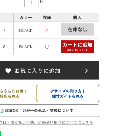
個
ズ
カラー
在庫
購入
s 7
BLACK
×
s 8
BLACK
○
らさらにお得！
📏
サイズの測り方！
特典を見る
採寸ガイドを見る
試着OK！万が一の返品・交換について
送日・お支払い方法、店舗受け取りについてはこちら