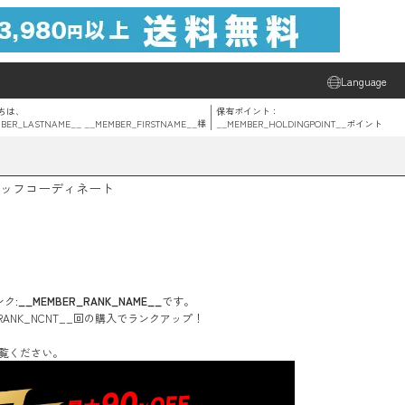
Language
ちは、
保有ポイント：
BER_LASTNAME__ __MEMBER_FIRSTNAME__
様
__MEMBER_HOLDINGPOINT__
ポイント
ッフコーディネート
ク:
__MEMBER_RANK_NAME__
です。
RANK_NCNT__
回
の購入でランクアップ！
覧ください。