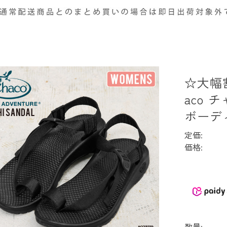
☆大幅
aco 
ボーデ
定価:
価格:
数量: