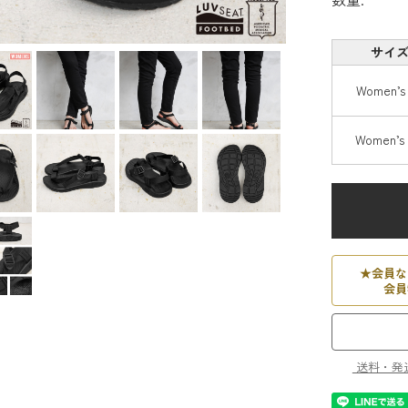
サイ
Women’
Women’
★
会員な
会員
送料・発