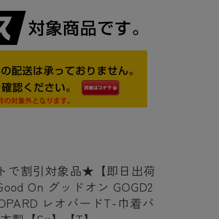
トで割引対象品★【即日出荷
ood On グッドオン GOGD2
LEOPARD レオパードT-巾着バ
日本製【Sx】【T】