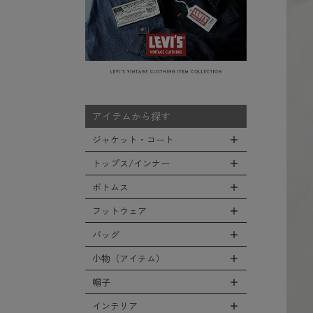
アイテムから探す
ジャケット・コート
トップス/インナー
全てのジャケット・コート
LEVEL7
ボトムス
全てのトップス/インナー
フライトジャケット
Tシャツ
フットウェア
全てのボトムス
M-65ジャケット
シャツ
カーゴパンツ
バッグ
全てのフットウェア
デッキジャケット
スウェット/パーカー
デニムパンツ
ブーツ
小物（アイテム）
タンカースジャケット
全てのバッグ
セーター/カーディガン
チノ，ワークパンツ
シューズ・スニーカー
コート
リュックサック
帽子
ベスト
全ての小物（アイテム）
ファティーグパンツ
サンダル
ソフトシェルジャケット
ショルダーバッグ
タンクトップ
グローブ（手袋）
インテリア
ナイロンパンツ
全ての帽子