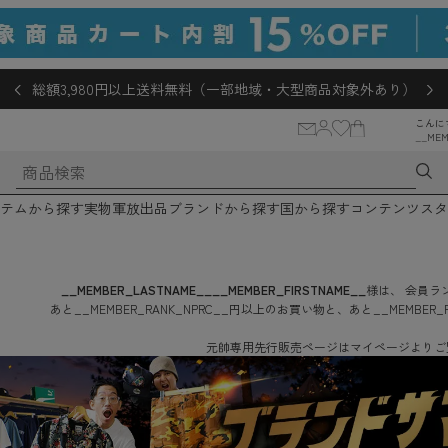
総額3,980円以上送料無料（一部地域・大型商品対象外あり）
こんに
__MEM
テムから探す
実物軍放出品
ブランドから探す
国から探す
コンテンツ
スタ
__MEMBER_LASTNAME__
__MEMBER_FIRSTNAME__
様は、
会員ラン
あと
__MEMBER_RANK_NPRC__
円
以上のお買い物と、あと
__MEMBER_
元帥専用先行販売ページはマイページよりご