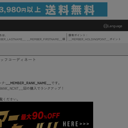
Language
ちは、
保有ポイント：
BER_LASTNAME__ __MEMBER_FIRSTNAME__
様
__MEMBER_HOLDINGPOINT__
ポイント
ッフコーディネート
ク:
__MEMBER_RANK_NAME__
です。
RANK_NCNT__
回
の購入でランクアップ！
覧ください。