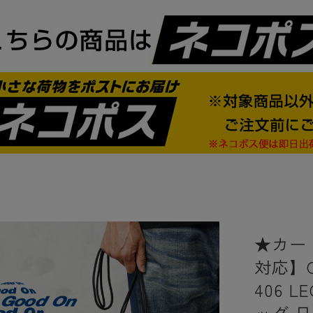
★カー
対応】G
406 
ッグ 