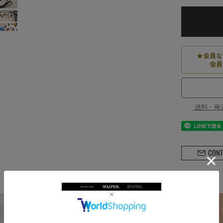
★
会員な
会員
送料・発