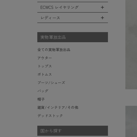
レインシューズ・ブーツ
フリースジャケット
ヘルメットバッグ
防寒物（ネックウォーマーetc）
スウェットパンツ
キャップ
ECWCS レイヤリング
ソックス/靴下
全てのインテリア
レザーアウター
メッセンジャーバッグ
傘/ポンチョ
ショートパンツ
ハット
デスク、椅子、家具
レディース
ジャケットライナー
トートバッグ
全てのECWCS
ミリタリーウォッチ
アンダー（下着）
ニット帽（ビーニー）
シュラフ/ブランケット/etc
デニムジャケット
ウエストバッグ/ボディバッグ
ライトベースレイヤー Level.1
財布・小銭入れ・キーケース
全てのレディース
ベレー帽
ボックス/ガソリン缶/etc
モッズコート
ダッフルバッグ
ミッドベースレイヤー Level.2
実物軍放出品
サングラス・ゴーグル
ハンチング
生地・テントシェル
ボストンバッグ
フリースレイヤー Level.3
ベルト
キャスケット
全ての実物軍放出品
ポーチ/ケース/etc
ウィンドレイヤー Level.4
食器/ボトル/etc
その他
アウター
スーツケース/キャリーバッグ
ソフトシェルレイヤー Level.5
ミリタリー雑貨
トップス
ビジネスバッグ
ハードシェルレイヤー Level.6
ライト/懐中電灯/etc
ボトムス
アウターレイヤー Level.7
ロープ/コード/etc
ブーツ/シューズ
タオル/ハンカチ/etc
バッグ
その他の小物
帽子
雑貨/インテリア/その他
デッドストック
国から探す