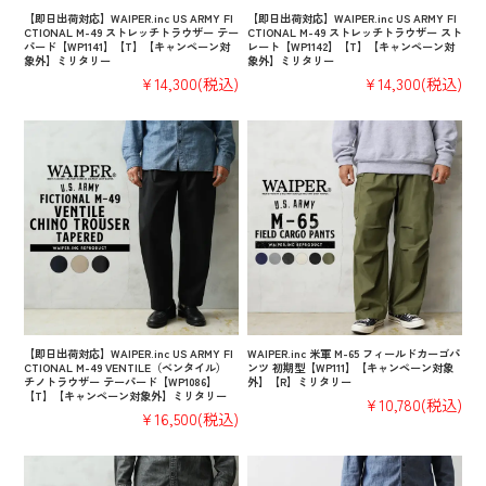
【即日出荷対応】WAIPER.inc US ARMY FI
【即日出荷対応】WAIPER.inc US ARMY FI
CTIONAL M-49 ストレッチトラウザー テー
CTIONAL M-49 ストレッチトラウザー スト
パード【WP1141】【T】【キャンペーン対
レート【WP1142】【T】【キャンペーン対
象外】ミリタリー
象外】ミリタリー
¥14,300
(税込)
¥14,300
(税込)
【即日出荷対応】WAIPER.inc US ARMY FI
WAIPER.inc 米軍 M-65 フィールドカーゴパ
CTIONAL M-49 VENTILE（ベンタイル）
ンツ 初期型【WP111】【キャンペーン対象
チノトラウザー テーパード【WP1086】
外】【R】ミリタリー
【T】【キャンペーン対象外】ミリタリー
¥10,780
(税込)
¥16,500
(税込)