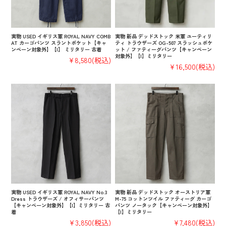
実物 USED イギリス軍 ROYAL NAVY COMB
実物 新品 デッドストック 米軍 ユーティリ
AT カーゴパンツ スラントポケット【キャ
ティ トラウザーズ OG-507 スラッシュポケ
ンペーン対象外】【I】 ミリタリー 古着
ット / ファティーグパンツ【キャンペーン
対象外】【I】ミリタリー
¥8,580
(税込)
¥16,500
(税込)
実物 USED イギリス軍 ROYAL NAVY No.3
実物 新品 デッドストック オーストリア軍
Dress トラウザーズ / オフィサーパンツ
M-75 コットンツイル ファティーグ カーゴ
【キャンペーン対象外】【I】ミリタリー 古
パンツ ノータック【キャンペーン対象外】
着
【I】ミリタリー
¥3,850
(税込)
¥7,480
(税込)