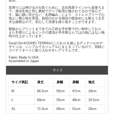
使用。
首周りには伸びるのを防ぐために、左右両肩ラインから首後ろま
で、身頃生地と同じ素材でテープ処理が施されてるので安心で
す。脇に縫い目がない「丸胴編み」により、ストレスフリーで心
地よい着心地を実現。負担のかかる独自の後染めにも耐えうる丈
夫な縫製なので、安心して洗濯を繰り返すことができます。
製版からプリントまで全ての工程を手作業で行い制作しており、
また手摺りによるインクの濃淡が手作業ならではの他にはない独
特の仕上がっています。
Good On×KOUHEI TERRAIのこだわりを感じるディテールやデ
ザインは、シンプルでカジュアルにまとまっているので、気軽に
コーディネートに取り入れやすいアイテムです。
Fabric Made In USA
Assembled In Japan
サイズ
サイズ表記
身丈
身幅
肩幅
袖丈
M
66.5cm
50cm
47cm
19cm
L
69cm
55cm
49cm
19.5cm
XL
71.5cm
60cm
51cm
20cm