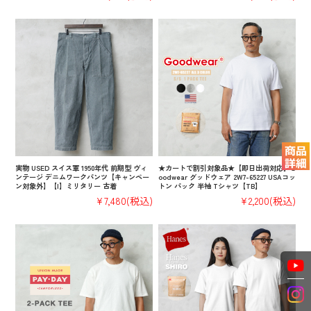
実物 USED スイス軍 1950年代 前期型 ヴィ
★カートで割引対象品★【即日出荷対応】G
ンテージ デニムワークパンツ【キャンペー
oodwear グッドウェア 2W7-65227 USAコッ
ン対象外】【I】ミリタリー 古着
トン パック 半袖 Tシャツ【TB】
¥7,480
(税込)
¥2,200
(税込)