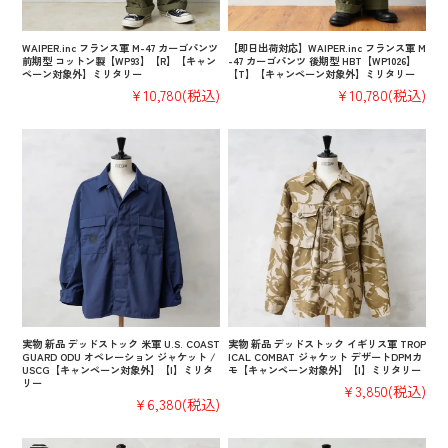
WAIPER.inc フランス軍 M-47 カーゴパンツ
【即日出荷対応】WAIPER.inc フランス軍 M
前期型 コットン製【WP93】【R】【キャン
-47 カーゴパンツ 後期型 HBT【WP1026】
ペーン対象外】ミリタリー
【T】【キャンペーン対象外】ミリタリー
¥10,780
(税込)
¥10,780
(税込)
実物 新品 デッドストック 米軍 U.S. COAST
実物 新品 デッドストック イギリス軍 TROP
GUARD ODU オペレーション ジャケット /
ICAL COMBAT ジャケット デザートDPMカ
USCG【キャンペーン対象外】【I】ミリタ
モ【キャンペーン対象外】【I】ミリタリー
リー
¥3,850
(税込)
¥6,380
(税込)