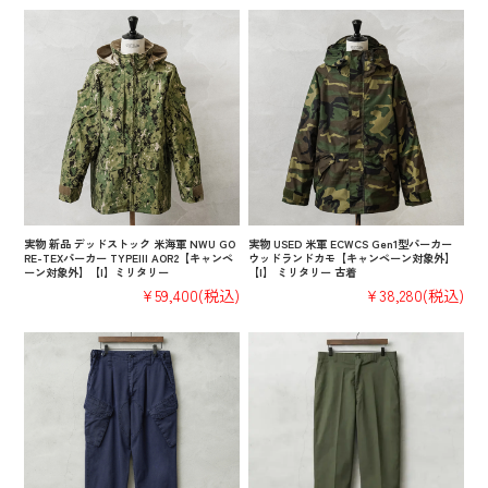
実物 新品 デッドストック 米海軍 NWU GO
実物 USED 米軍 ECWCS Gen1型パーカー
RE-TEXパーカー TYPEIII AOR2【キャンペ
ウッドランドカモ【キャンペーン対象外】
ーン対象外】【I】ミリタリー
【I】 ミリタリー 古着
¥59,400
(税込)
¥38,280
(税込)