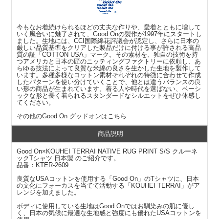
今もなお着続けられるほどの丈夫な作りや、愛着とともに増して
いく風合いに魅了されて、Good Onの製作が1997年にスタートし
ました。生地には、CCI国際綿花評議会が認定し、さらに日本の
厳しい品質基準をクリアした製品だけに付ける事が許される高品
質の証「COTTON USA」マーク。その素材を、独自の技術を持
つアメリカと日本の匠のニッティングファクトリーに依頼し、あ
らゆる技法によって良質な米綿の良さを生かした生地を製作して
います。多種多様なコットン素材それぞれの特徴に合わせて作成
したパターンを使い分けていくことで、他とは違うバランスの良
い形の商品が生まれています。着る人や時代を選ばない、ベーシ
ックな形と長く着られるスタンダードなシルエットをぜひ体感し
てください。
その他の
Good On グッドオン
はこちら
商品説明
Good On×KOUHEI TERRAI NATIVE RUG PRINT S/S クルーネ
ックTシャツ 日本製 のご紹介です。
品番：KTER-2609
良質なUSAコットンを使用する「Good On」のTシャツに、日本
の文化にフォーカスを当てて活動する「KOUHEI TERRAI」がア
レンジを加えました。
ボディに使用している生地はGood Onではお馴染みの肌に優し
く、日本の気候に最適な生地感と強度にも優れたUSAコットンを