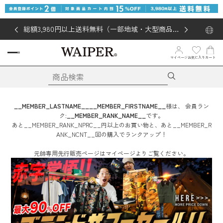
総額3,980円以上送料無料（一部地域・大型商品対
象外あり）
お気に入り
マイページ
カート
__MEMBER_LASTNAME__
__MEMBER_FIRSTNAME__
様は、
会員ラン
ク:
__MEMBER_RANK_NAME__
です。
あと
__MEMBER_RANK_NPRC__
円
以上のお買い物と、あと
__MEMBER_R
ANK_NCNT__
回
の購入でランクアップ！
元帥専用先行販売ページはマイページよりご覧ください。