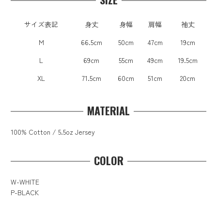
サイズ表記
身丈
身幅
肩幅
袖丈
M
66.5cm
50cm
47cm
19cm
L
69cm
55cm
49cm
19.5cm
XL
71.5cm
60cm
51cm
20cm
MATERIAL
100% Cotton / 5.5oz Jersey
COLOR
W-WHITE
P-BLACK