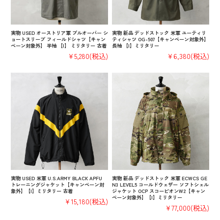
実物 USED オーストリア軍 プルオーバー シ
実物 新品 デッドストック 米軍 ユーティリ
ョートスリーブ フィールドシャツ【キャン
ティシャツ OG-507【キャンペーン対象外】
ペーン対象外】 半袖 【I】 ミリタリー 古着
長袖 【I】ミリタリー
¥5,280
(税込)
¥6,380
(税込)
実物 USED 米軍 U.S.ARMY BLACK APFU
実物 新品 デッドストック 米軍 ECWCS GE
トレーニングジャケット【キャンペーン対
N3 LEVEL5 コールドウェザー ソフトシェル
象外】【I】ミリタリー 古着
ジャケット OCP スコーピオンW2【キャン
ペーン対象外】【I】ミリタリー
¥15,180
(税込)
¥77,000
(税込)