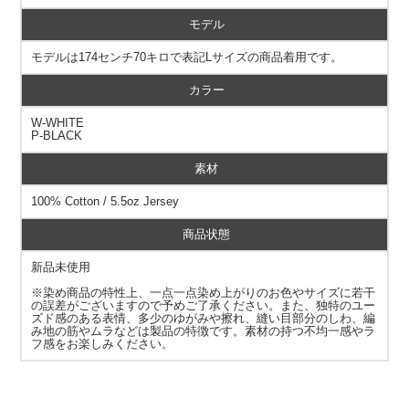
モデル
モデルは174センチ70キロで表記Lサイズの商品着用です。
カラー
W-WHITE
P-BLACK
素材
100% Cotton / 5.5oz Jersey
商品状態
新品未使用
※染め商品の特性上、一点一点染め上がりのお色やサイズに若干
の誤差がございますので予めご了承ください。また、独特のユー
ズド感のある表情、多少のゆがみや擦れ、縫い目部分のしわ、編
み地の筋やムラなどは製品の特徴です。素材の持つ不均一感やラ
フ感をお楽しみください。