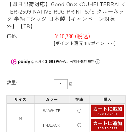
【即日出荷対応】Good On×KOUHEI TERRAI K
TER-2609 NATIVE RUG PRINT S/S クルーネッ
ク 半袖 Tシャツ 日本製【キャンペーン対象
外】【TB】
¥10,780
(税込)
価格:
[ポイント還元 107ポイント～]
なら
月々3,593円
から。分割手数料無料
数量:
個
サイズ
カラー
在庫
購入
W-WHITE
○
M
P-BLACK
○