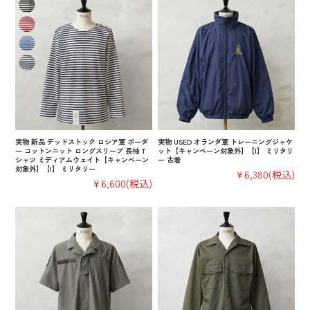
実物 新品 デッドストック ロシア軍 ボーダ
実物 USED オランダ軍 トレーニングジャケ
ー コットンニット ロングスリーブ 長袖 T
ット【キャンペーン対象外】【I】 ミリタリ
シャツ ミディアムウェイト【キャンペーン
ー 古着
対象外】【I】 ミリタリー
¥6,380
(税込)
¥6,600
(税込)