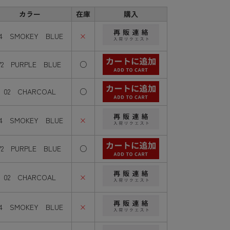
カラー
在庫
購入
74 SMOKEY BLUE
×
72 PURPLE BLUE
○
02 CHARCOAL
○
74 SMOKEY BLUE
×
72 PURPLE BLUE
○
02 CHARCOAL
×
74 SMOKEY BLUE
×