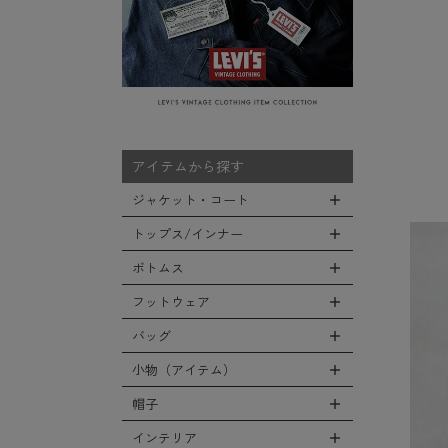
アイテムから探す
ジャケット・コート
トップス/インナー
全てのジャケット・コート
LEVEL7
ボトムス
全てのトップス/インナー
フライトジャケット
Tシャツ
フットウェア
全てのボトムス
M-65ジャケット
シャツ
カーゴパンツ
バッグ
全てのフットウェア
デッキジャケット
スウェット/パーカー
デニムパンツ
ブーツ
小物（アイテム）
タンカースジャケット
全てのバッグ
セーター/カーディガン
チノ，ワークパンツ
シューズ・スニーカー
コート
リュックサック
帽子
ベスト
全ての小物（アイテム）
ファティーグパンツ
サンダル
ソフトシェルジャケット
ショルダーバッグ
タンクトップ
グローブ（手袋）
インテリア
ナイロンパンツ
全ての帽子