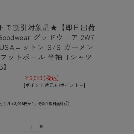
トで割引対象品★【即日出荷
oodwear グッドウェア 2W7
08 USAコットン S/S ガーメン
 フットボール 半袖 Tシャツ
TB】
¥6,050
(税込)
[ポイント還元 60ポイント～]
なら
月々2,016円
から。分割手数料無料
個