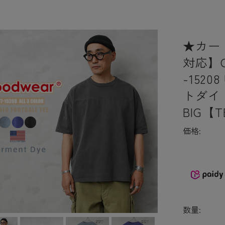
★カー
対応】G
-152
トダイ
BIG【
価格:
数量: