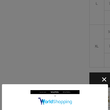
L
XL
★
会員な
会員