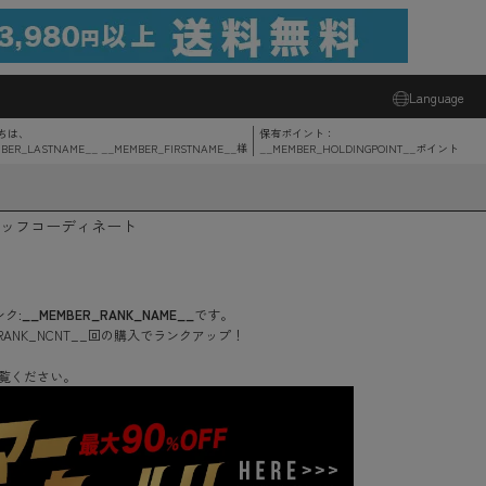
Language
ちは、
保有ポイント：
BER_LASTNAME__ __MEMBER_FIRSTNAME__
様
__MEMBER_HOLDINGPOINT__
ポイント
ッフコーディネート
ク:
__MEMBER_RANK_NAME__
です。
RANK_NCNT__
回
の購入でランクアップ！
覧ください。