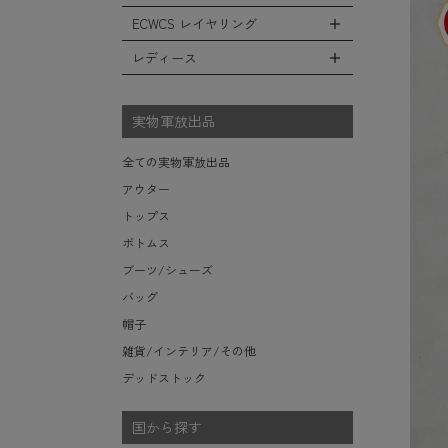
レインシューズ・ブーツ
フリースジャケット
ヘルメットバッグ
防寒物（ネックウォーマーetc）
スウェットパンツ
キャップ
ECWCS レイヤリング
ソックス/靴下
全てのインテリア
レザーアウター
メッセンジャーバッグ
傘/ポンチョ
ショートパンツ
ハット
デスク、椅子、家具
レディース
ジャケットライナー
トートバッグ
全てのECWCS
ミリタリーウォッチ
アンダー（下着）
ニット帽（ビーニー）
シュラフ/ブランケット/etc
デニムジャケット
ウエストバッグ/ボディバッグ
ライトベースレイヤー Level.1
財布・小銭入れ・キーケース
全てのレディース
ベレー帽
ボックス/ガソリン缶/etc
モッズコート
ダッフルバッグ
ミッドベースレイヤー Level.2
実物軍放出品
サングラス・ゴーグル
ハンチング
生地・テントシェル
ボストンバッグ
フリースレイヤー Level.3
ベルト
キャスケット
全ての実物軍放出品
ポーチ/ケース/etc
ウィンドレイヤー Level.4
食器/ボトル/etc
その他
アウター
スーツケース/キャリーバッグ
ソフトシェルレイヤー Level.5
ミリタリー雑貨
トップス
ビジネスバッグ
ハードシェルレイヤー Level.6
ライト/懐中電灯/etc
ボトムス
アウターレイヤー Level.7
ロープ/コード/etc
ブーツ/シューズ
タオル/ハンカチ/etc
バッグ
その他の小物
帽子
雑貨/インテリア/その他
デッドストック
国から探す