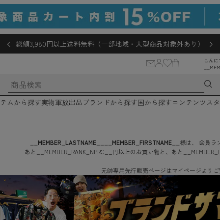
総額3,980円以上送料無料（一部地域・大型商品対象外あり）
こんに
__MEM
テムから探す
実物軍放出品
ブランドから探す
国から探す
コンテンツ
スタ
__MEMBER_LASTNAME__
__MEMBER_FIRSTNAME__
様は、
会員ラン
あと
__MEMBER_RANK_NPRC__
円
以上のお買い物と、あと
__MEMBER_
元帥専用先行販売ページはマイページよりご