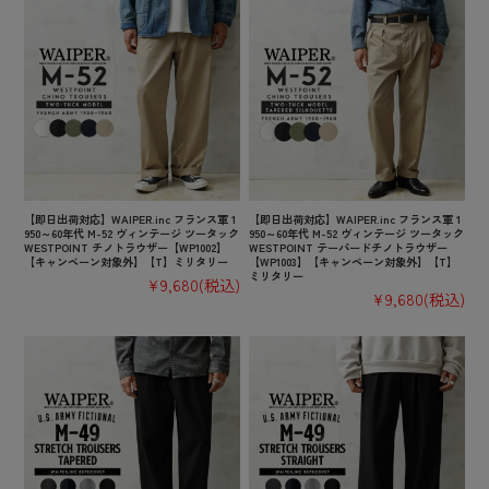
【即日出荷対応】WAIPER.inc フランス軍 1
【即日出荷対応】WAIPER.inc フランス軍 1
950～60年代 M-52 ヴィンテージ ツータック
950～60年代 M-52 ヴィンテージ ツータック
WESTPOINT チノトラウザー【WP1002】
WESTPOINT テーパードチノトラウザー
【キャンペーン対象外】【T】ミリタリー
【WP1003】【キャンペーン対象外】【T】
ミリタリー
¥9,680
(税込)
¥9,680
(税込)