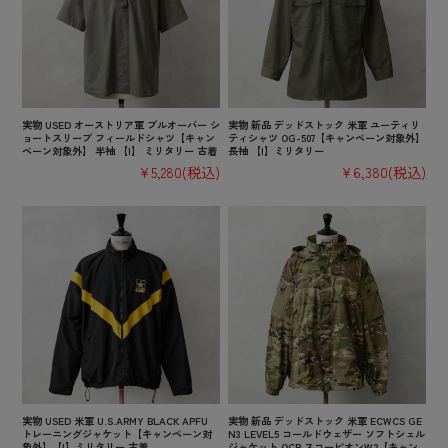
実物 USED オーストリア軍 プルオーバー シ
実物 新品 デッドストック 米軍 ユーティリ
ョートスリーブ フィールドシャツ【キャン
ティシャツ OG-507【キャンペーン対象外】
ペーン対象外】 半袖 【I】 ミリタリー 古着
長袖 【I】ミリタリー
¥5,280
(税込)
¥6,380
(税込)
実物 USED 米軍 U.S.ARMY BLACK APFU
実物 新品 デッドストック 米軍 ECWCS GE
トレーニングジャケット【キャンペーン対
N3 LEVEL5 コールドウェザー ソフトシェル
象外】【I】ミリタリー 古着
ジャケット OCP スコーピオンW2【キャン