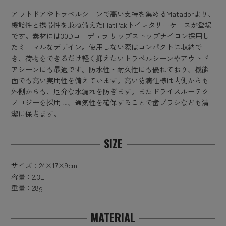
アウトドアやトラベルシーンで高い支持を集めるMatadorより、
機能性と携帯性を兼ね備えたFlatPakトイレタリーケースが登場
です。素材には30Dコーデュラ リップストップナイロン採用し
たミニマルなデザイン。使用しない際はコンパクトに収納で
き、荷物をできるだけ軽く抑えたいトラベルシーンやアウトド
アシーンにも最適です。防水性・耐久性にも優れており、機能
面でも高い実用性を備えています。高い防滴仕様は内側からも
外側からも、厄介な水漏れを防ぎます。またドライスルーテク
ノロジーを採用し、通気性を確保することで歯ブラシなども清
潔に保ちます。
SIZE
サイズ：24×17×9cm
容量：2.3L
重量：28g
MATERIAL