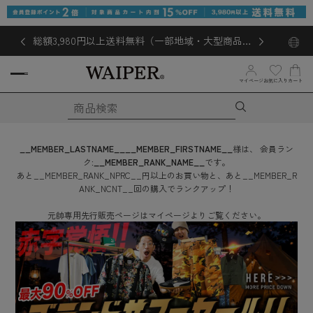
総額3,980円以上送料無料（一部地域・大型商品対
象外あり）
お気に入り
マイページ
カート
__MEMBER_LASTNAME__
__MEMBER_FIRSTNAME__
様は、
会員ラン
ク:
__MEMBER_RANK_NAME__
です。
あと
__MEMBER_RANK_NPRC__
円
以上のお買い物と、あと
__MEMBER_R
ANK_NCNT__
回
の購入でランクアップ！
元帥専用先行販売ページはマイページよりご覧ください。