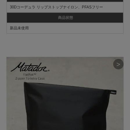
30Dコーデュラ リップストップナイロン、PFASフリー
商品状態
新品未使用
＞