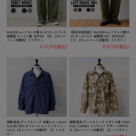
WAIPER.inc フランス軍 M-47 カーゴパンツ
【即日出荷対応】WAIPER.inc フランス軍 M
前期型 コットン製【WP93】【R】【キャン
-47 カーゴパンツ 後期型 HBT【WP1026】
ペーン対象外】ミリタリー
【T】【キャンペーン対象外】ミリタリー
¥10,780
(税込)
¥10,780
(税込)
実物 新品 デッドストック 米軍 U.S. COAST
実物 新品 デッドストック イギリス軍 TROP
GUARD ODU オペレーション ジャケット /
ICAL COMBAT ジャケット デザートDPMカ
USCG【キャンペーン対象外】【I】ミリタ
モ【キャンペーン対象外】【I】ミリタリー
リー