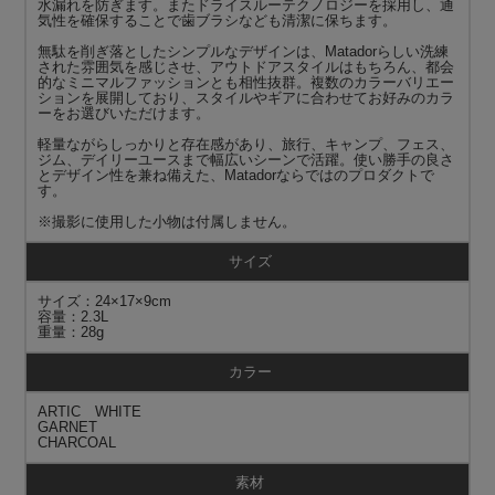
水漏れを防ぎます。またドライスルーテクノロジーを採用し、通
気性を確保することで歯ブラシなども清潔に保ちます。
無駄を削ぎ落としたシンプルなデザインは、Matadorらしい洗練
された雰囲気を感じさせ、アウトドアスタイルはもちろん、都会
的なミニマルファッションとも相性抜群。複数のカラーバリエー
ションを展開しており、スタイルやギアに合わせてお好みのカラ
ーをお選びいただけます。
軽量ながらしっかりと存在感があり、旅行、キャンプ、フェス、
ジム、デイリーユースまで幅広いシーンで活躍。使い勝手の良さ
とデザイン性を兼ね備えた、Matadorならではのプロダクトで
す。
※撮影に使用した小物は付属しません。
サイズ
サイズ：24×17×9cm
容量：2.3L
重量：28g
カラー
ARTIC WHITE
GARNET
CHARCOAL
素材