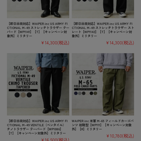
【即日出荷対応】WAIPER.inc US ARMY FI
【即日出荷対応】WAIPER.inc US ARMY FI
CTIONAL M-49 ストレッチトラウザー テー
CTIONAL M-49 ストレッチトラウザー スト
パード【WP1141】【T】【キャンペーン対
レート【WP1142】【T】【キャンペーン対
象外】ミリタリー
象外】ミリタリー
¥14,300
(税込)
¥14,300
(税込)
【即日出荷対応】WAIPER.inc US ARMY FI
WAIPER.inc 米軍 M-65 フィールドカーゴパ
CTIONAL M-49 VENTILE（ベンタイル）
ンツ 初期型【WP111】【キャンペーン対象
チノトラウザー テーパード【WP1086】
外】【R】ミリタリー
【T】【キャンペーン対象外】ミリタリー
¥10,780
(税込)
¥16,500
(税込)