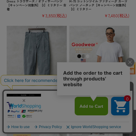
Dress トラウザーズ / オフィサーパンツ
M-75 コットンツイル ファティーグ カーゴ
【キャンペーン対象外】【I】ミリタリー 古
パンツ ノータック【キャンペーン対象外】
着
【I】ミリタリー
¥3,850
(税込)
¥7,480
(税込)
実物 USED スイス軍 1950年代 前期型 ヴィ
★カートで割引対象品★【即日出荷対応】G
ンテージ デニムワークパンツ【キャンペー
oodwear グッドウェア 2W7-65227 USAコッ
ン対象外】【I】ミリタリー 古着
トン パック 半袖 Tシャツ【TB】
¥7,480
(税込)
¥2,200
(税込)