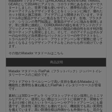
Matador®（マタドール）はPACKABLE ADVENTURE TRAVEL
GEARとして2014年にアメリカ、コロラド州にあるボルダーでス
タートしました。世界で最も使いやすい、携帯性の高いアドベン
チャーアイテムをデザインすることをミッションに掲げ、優れた
カット技法と施工技術、アイデアにより開発されています。マタ
ドール®は製品デザインに焦点を当てています。生地、プラスチ
ック、シリコンの専門知識は、新製品デザインに強みを発揮しま
す。常に限界に挑戦し、CORDURA®の様な有名ブランドのファ
ブリックメーカーと協力して、当社の製品の独自性を出す特許取
得コーティングも開発しました。そして、そのアイテムはボルダ
ーの山や川など自然豊かなバックカントリーの中でテストをし、
トラベルやアドベンチャー、アウトドアシーン等で実際に使って
みたくなるようなデザインアイテムをこれからも作り続けていき
ます。
その他の
Matador マタドール
はこちら
商品説明
Matador マタドール FlatPak（フラットパック）ジッパートイレ
タリーケースのご紹介です。
アウトドアやトラベルシーンで高い支持を集めるMatadorより、
機能性と携帯性を兼ね備えたFlatPakトイレタリーケースが登場
です。
素材には30Dコーデュラ リップストップナイロン採用したミニマ
ルなデザイン。使用しない際はコンパクトに収納でき、荷物をで
きるだけ軽く抑えたいトラベルシーンやアウトドアシーンにも最
適です。防水性・耐久性にも優れており、機能面でも高い実用性
を備えています。高い防滴仕様は内側からも外側からも、厄介な