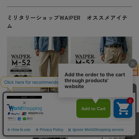
ミリタリーショップWAIPER オススメアイテ
ム
【即日出荷対応】WAIPER.inc フランス軍 1
【即日出荷対応】WAIPER.inc フランス軍 1
950～60年代 M-52 ヴィンテージ ツータック
950～60年代 M-52 ヴィンテージ ツータック
WESTPOINT チノトラウザー【WP1002】
WESTPOINT テーパードチノトラウザー
【キャンペーン対象外】【T】ミリタリー
【WP1003】【キャンペーン対象外】【T】
ミリタリー
¥9,680
(税込)
¥9,680
(税込)