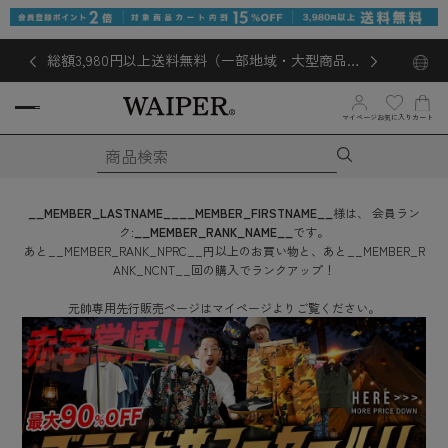
総額3,980円以上送料無料（一部地域・大型商品対
象外あり）
マイページ
お気に入り
カート
__MEMBER_LASTNAME__
__MEMBER_FIRSTNAME__
様は、
会員ラン
ク:
__MEMBER_RANK_NAME__
です。
あと
__MEMBER_RANK_NPRC__
円
以上のお買い物と、あと
__MEMBER_R
ANK_NCNT__
回
の購入でランクアップ！
元帥専用先行販売ページはマイページよりご覧ください。