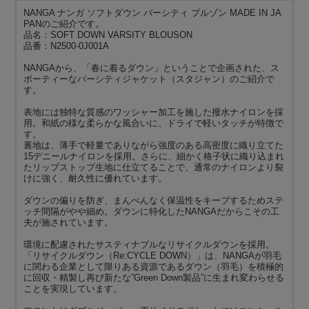
NANGA ナンガ ソフトダウン バーシティ ブルゾン MADE IN JA
PANのご紹介です。
品名：SOFT DOWN VARSITY BLOUSON
品番：N2500-0J001A
NANGAから、「春に着るダウン」ということで企画された、ス
ポーティーなバーシティジャケット（スタジャン）のご紹介で
す。
表地には独特な質感のワッシャー加工を施した撥水ナイロンを採
用。和紙の様な柔らかな風合いに、ドライで軽いタッチが特徴で
す。
裏地は、薄手で軽量でありながら強度のある高密度に織り立てた
15デニールナイロンを採用。さらに、細かく格子状に織り込まれ
たリップストップ生地に仕立てることで、通常のナイロンより裂
けに強く、耐久性に優れています。
ダウンの偏りを防ぎ、まんべんなく保温性をキープするためステ
ッチ間隔がやや細め。ダウンに特化したNANGAだからこその工
夫が施されています。
環境に配慮されたサスティナブルなリサイクルダウンを採用。
「リサイクルダウン（Re:CYCLE DOWN）」は、NANGAが羽毛
に関わる企業として限りある資源であるダウン（羽毛）を積極的
に回収・精製し再び新たな”Green Down製品”に生まれ変わらせる
ことを実現しています。