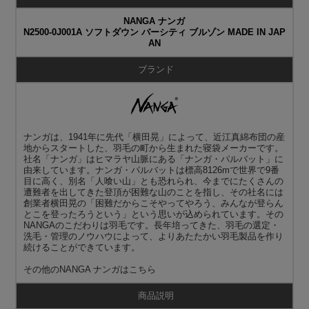
NANGA ナンガ
N2500-0J001A ソフトダウン バーシティ ブルゾン MADE IN JAP
AN
ブランド
ナンガは、1941年に先代「横田晃」によって、近江真綿布団の産
地からスタートした、羽毛の町から生まれた寝袋メーカーです。
社名「ナンガ」はヒマラヤ山脈にある「ナンガ・パルバット」に
由来しています。ナンガ・パルバットは標高8126mで世界で9番
目に高く、別名「人喰い山」とも恐れられ、今までにたくさんの
遭難者を出してきた登頂が困難な山のことを指し、その社名には
創業者横田晃の「困難だからこそやってやろう、みんなが登らん
とこを登ったろうという」という思いが込められています。その
NANGAのこだわりは羽毛です。長年培ってきた、羽毛の選定・
洗毛・管理のノウハウによって、よりあたたかい羽毛製品を作り
続けることができています。
その他の
NANGA ナンガ
はこちら
商品説明