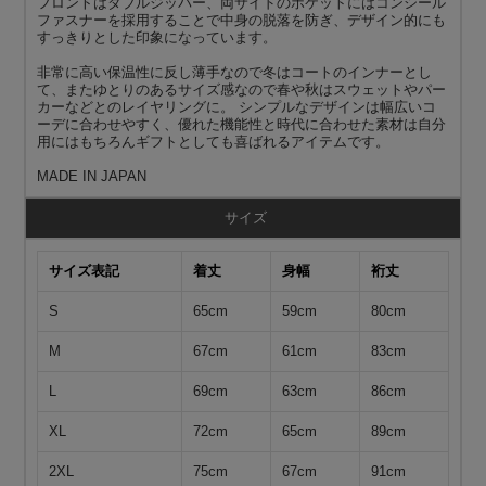
フロントはダブルジッパー、両サイドのポケットにはコンシール
ファスナーを採用することで中身の脱落を防ぎ、デザイン的にも
すっきりとした印象になっています。
非常に高い保温性に反し薄手なので冬はコートのインナーとし
て、またゆとりのあるサイズ感なので春や秋はスウェットやパー
カーなどとのレイヤリングに。 シンプルなデザインは幅広いコ
ーデに合わせやすく、優れた機能性と時代に合わせた素材は自分
用にはもちろんギフトとしても喜ばれるアイテムです。
MADE IN JAPAN
サイズ
サイズ表記
着丈
身幅
裄丈
S
65cm
59cm
80cm
M
67cm
61cm
83cm
L
69cm
63cm
86cm
XL
72cm
65cm
89cm
2XL
75cm
67cm
91cm