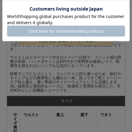
『DotAir® (ドットエア)』は、特殊なメッシュ生地で、透けない
のに高い通気性と軽量さを実現した超画期的な素材。汗を素早く
吸収し、素早く乾くので、夏場特有の肌へのベタつきを感じさせ
ない高機能素材です。
シルエットはもも周りにゆとりを持たせた設計で、肌離れが良く
風が通り抜ける軽やかな穿き心地が特徴。ストレッチ性も備えて
おり、日常使いからアウトドアやアクティブなシーンまでストレ
スなく対応します。シンプルなルックスにさりげないNANGAロ
ゴがアクセントとなり、ミニマルながら存在感のある仕上がりで
す。
ウエストはドローコード付きのイージー仕様で、フィット感の調
整が容易。バックポケットはZIP付きで実用性を確保しつつ、軽
量性を損なわないシンプルな設計になっています。
軽量でシワになりにくく、コンパクトに持ち運べるため、旅行や
キャンプなどの携帯性にも優れた一本。洗ってすぐ乾くイージー
ケア性も備え、暑い季節のデイリーウェアとしても活躍します。
高い速乾性と通気性をベースに、快適性と実用性を両立した、N
ANGAらしい高機能ショーツです。
サイズ
サ
ウエスト
股上
股下
ワタリ
イ
ズ
表
記