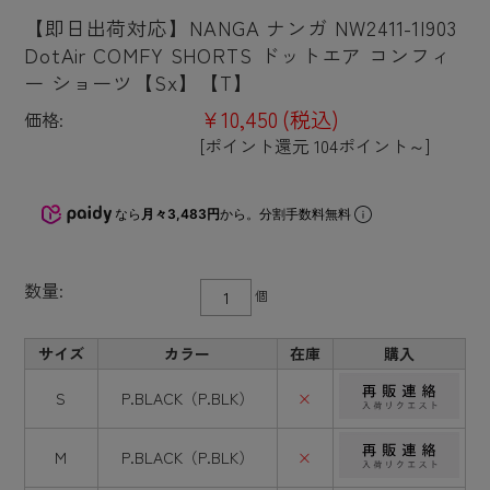
【即日出荷対応】NANGA ナンガ NW2411-1I903
DotAir COMFY SHORTS ドットエア コンフィ
ー ショーツ【Sx】【T】
¥10,450
(税込)
価格:
[ポイント還元 104ポイント～]
なら
月々3,483円
から。分割手数料無料
数量:
個
サイズ
カラー
在庫
購入
S
P.BLACK（P.BLK）
×
M
P.BLACK（P.BLK）
×