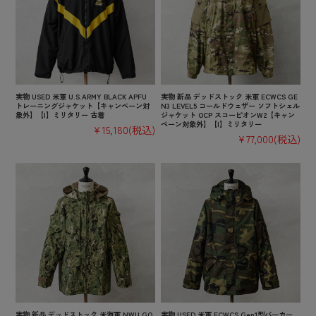
実物 USED 米軍 U.S.ARMY BLACK APFU
実物 新品 デッドストック 米軍 ECWCS GE
トレーニングジャケット【キャンペーン対
N3 LEVEL5 コールドウェザー ソフトシェル
象外】【I】ミリタリー 古着
ジャケット OCP スコーピオンW2【キャン
ペーン対象外】【I】ミリタリー
¥15,180
(税込)
¥77,000
(税込)
実物 新品 デッドストック 米海軍 NWU GO
実物 USED 米軍 ECWCS Gen1型パーカー