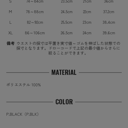
S
74～84cm
23.5cm
21cm
36cm
M
78～88cm
24.5cm
22cm
37.2cm
L
82～92cm
25.5cm
23cm
38.4cm
XL
86～106cm
26.5cm
24cm
39.6cm
備考
ウエストの採寸は平置き実寸値～ゴムを伸ばした状態での
採寸となります。ドローコードで上記の最小値からさらに
絞ることができます。
MATERIAL
ポリエステル 100%
COLOR
P.BLACK（P.BLK）