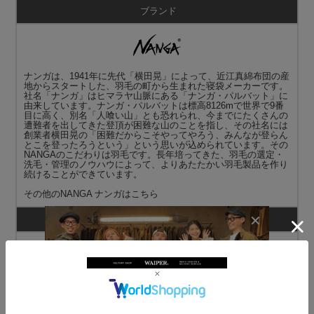
ブランド
ナンガは、1941年に先代「横田晃」によって、近江真綿布団の産
地からスタートした、羽毛の町から生まれた寝袋メーカーです。
社名「ナンガ」はヒマラヤ山脈にある「ナンガ・パルバット」に
由来しています。ナンガ・パルバットは標高8126mで世界で9番
目に高く、別名「人喰い山」とも恐れられ、今までにたくさんの
遭難者を出してきた登頂が困難な山のことを指し、その社名には
創業者横田晃の「困難だからこそやってやろう、みんなが登らん
とこを登ったろうという」という思いが込められています。その
NANGAのこだわりは羽毛です。長年培ってきた、羽毛の選定・
洗毛・管理のノウハウによって、よりあたたかい羽毛製品を作り
続けることができています。
その他の
NANGA ナンガ
はこちら
商品説明
NANGA ナンガ DotAir COMFY SHORTS ドットエア コンフィー
ショーツのご紹介です。
品名：DotAir COMFY SHORTS
品番：NW2411-1I903
日本を代表するアウトドアブランドNANGAより、吸汗速乾性を
兼ね備えたハイテク素材である『DotAir® (ドットエア)』を採用
したショーツが登場。