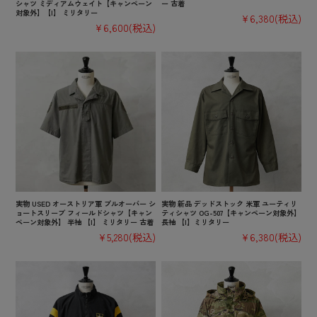
シャツ ミディアムウェイト【キャンペーン
ー 古着
対象外】【I】 ミリタリー
¥6,380
(税込)
¥6,600
(税込)
実物 USED オーストリア軍 プルオーバー シ
実物 新品 デッドストック 米軍 ユーティリ
ョートスリーブ フィールドシャツ【キャン
ティシャツ OG-507【キャンペーン対象外】
ペーン対象外】 半袖 【I】 ミリタリー 古着
長袖 【I】ミリタリー
¥5,280
(税込)
¥6,380
(税込)