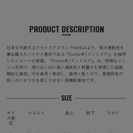
PRODUCT DESCRIPTION
日本を代表するアウトドアブランドNANGAより、吸汗速乾性を
兼ね備えたハイテク素材である『DotAir® (ドットエア)』を採用
したショーツが登場。『DotAir® (ドットエア)』は、特殊なメッ
シュ生地で、透けないのに高い通気性と軽量さを実現した超画
期的な素材。汗を素早く吸収し、素早く乾くので、夏場特有の
肌へのベタつきを感じさせない高機能素材です。
SIZE
サイ
ウエスト
股上
股下
ワタリ
ズ表
記