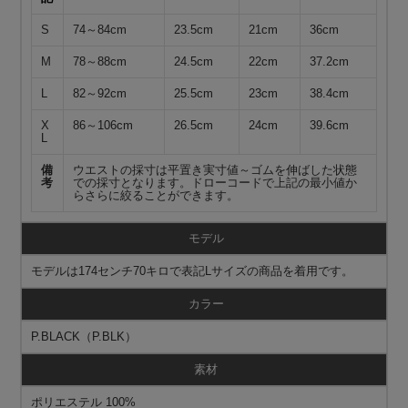
S
74～84cm
23.5cm
21cm
36cm
M
78～88cm
24.5cm
22cm
37.2cm
L
82～92cm
25.5cm
23cm
38.4cm
X
86～106cm
26.5cm
24cm
39.6cm
L
備
ウエストの採寸は平置き実寸値～ゴムを伸ばした状態
考
での採寸となります。ドローコードで上記の最小値か
らさらに絞ることができます。
モデル
モデルは174センチ70キロで表記Lサイズの商品を着用です。
カラー
P.BLACK（P.BLK）
素材
ポリエステル 100%