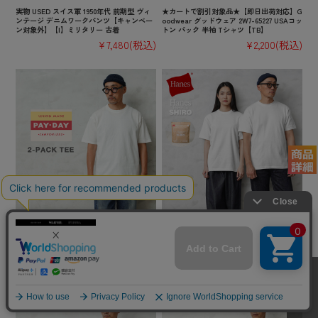
実物 USED スイス軍 1950年代 前期型 ヴィ
★カートで割引対象品★【即日出荷対応】G
ンテージ デニムワークパンツ【キャンペー
oodwear グッドウェア 2W7-65227 USAコッ
ン対象外】【I】ミリタリー 古着
トン パック 半袖 Tシャツ【TB】
¥7,480
(税込)
¥2,200
(税込)
【即日出荷対応】PAYDAY ペイデイ PD8-C
★カートで割引対象品★【即日出荷対応】H
ST-5 STANDARD 2-PACK TEE 2パック 半
anes ヘインズ HM1-X201（HM1-D201） Ha
袖 Tシャツ【キャンペーン対象外】【TB】
nes T-SHIRTS SHIRO クルーネック 半袖 T
シャツ【Sx】【TB】
¥5,830
(税込)
¥2,970
(税込)