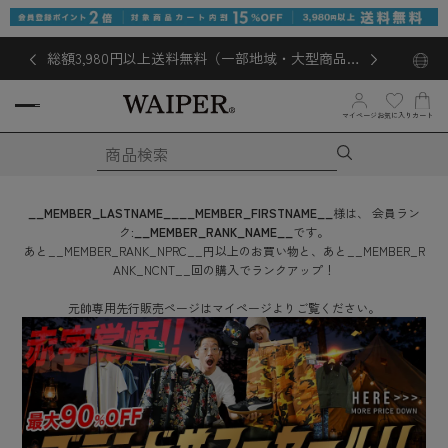
総額3,980円以上送料無料（一部地域・大型商品対
象外あり）
お気に入り
マイページ
カート
__MEMBER_LASTNAME__
__MEMBER_FIRSTNAME__
様は、
会員ラン
ク:
__MEMBER_RANK_NAME__
です。
あと
__MEMBER_RANK_NPRC__
円
以上のお買い物と、あと
__MEMBER_R
ANK_NCNT__
回
の購入でランクアップ！
元帥専用先行販売ページはマイページよりご覧ください。