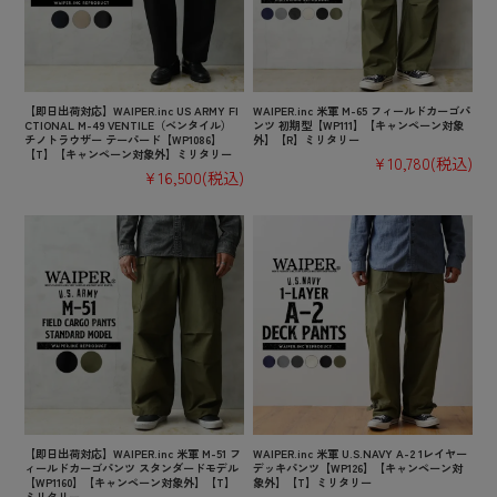
【即日出荷対応】WAIPER.inc US ARMY FI
WAIPER.inc 米軍 M-65 フィールドカーゴパ
CTIONAL M-49 VENTILE（ベンタイル）
ンツ 初期型【WP111】【キャンペーン対象
チノトラウザー テーパード【WP1086】
外】【R】ミリタリー
【T】【キャンペーン対象外】ミリタリー
¥10,780
(税込)
¥16,500
(税込)
【即日出荷対応】WAIPER.inc 米軍 M-51 フ
WAIPER.inc 米軍 U.S.NAVY A-2 1レイヤー
ィールドカーゴパンツ スタンダードモデル
デッキパンツ【WP126】【キャンペーン対
【WP1160】【キャンペーン対象外】【T】
象外】【T】ミリタリー
ミリタリー