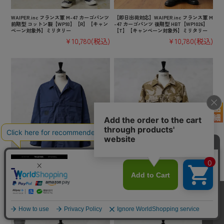
WAIPER.inc フランス軍 M-47 カーゴパンツ
【即日出荷対応】WAIPER.inc フランス軍 M
前期型 コットン製【WP93】【R】【キャン
-47 カーゴパンツ 後期型 HBT【WP1026】
ペーン対象外】ミリタリー
【T】【キャンペーン対象外】ミリタリー
¥10,780
(税込)
¥10,780
(税込)
実物 新品 デッドストック 米軍 U.S. COAST
実物 新品 デッドストック イギリス軍 TROP
GUARD ODU オペレーション ジャケット /
ICAL COMBAT ジャケット デザートDPMカ
USCG【キャンペーン対象外】【I】ミリタ
モ【キャンペーン対象外】【I】ミリタリー
リー
¥3,850
(税込)
¥6,380
(税込)