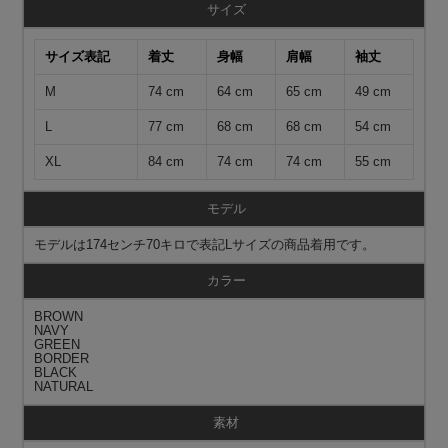
サイズ
サイズ表記
着丈
身幅
肩幅
袖丈
M
74 cm
64 cm
65 cm
49 cm
L
77 cm
68 cm
68 cm
54 cm
XL
84 cm
74 cm
74 cm
55 cm
モデル
モデルは174センチ70キロで表記Lサイズの商品着用です。
カラー
BROWN
NAVY
GREEN
BORDER
BLACK
NATURAL
素材