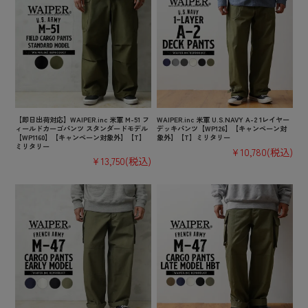
【即日出荷対応】WAIPER.inc 米軍 M-51 フ
WAIPER.inc 米軍 U.S.NAVY A-2 1レイヤー
ィールドカーゴパンツ スタンダードモデル
デッキパンツ【WP126】【キャンペーン対
【WP1160】【キャンペーン対象外】【T】
象外】【T】ミリタリー
ミリタリー
¥10,780
(税込)
¥13,750
(税込)