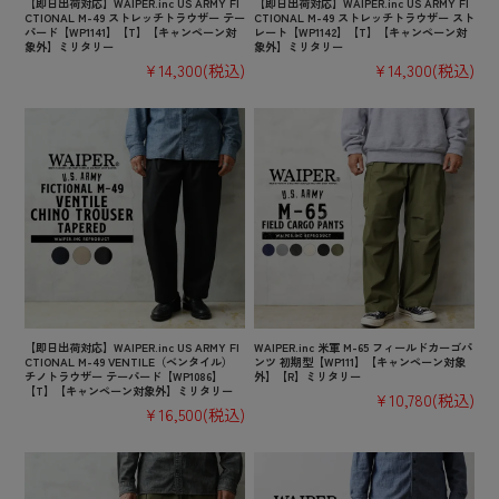
【即日出荷対応】WAIPER.inc US ARMY FI
【即日出荷対応】WAIPER.inc US ARMY FI
CTIONAL M-49 ストレッチトラウザー テー
CTIONAL M-49 ストレッチトラウザー スト
パード【WP1141】【T】【キャンペーン対
レート【WP1142】【T】【キャンペーン対
象外】ミリタリー
象外】ミリタリー
¥14,300
(税込)
¥14,300
(税込)
【即日出荷対応】WAIPER.inc US ARMY FI
WAIPER.inc 米軍 M-65 フィールドカーゴパ
CTIONAL M-49 VENTILE（ベンタイル）
ンツ 初期型【WP111】【キャンペーン対象
チノトラウザー テーパード【WP1086】
外】【R】ミリタリー
【T】【キャンペーン対象外】ミリタリー
¥10,780
(税込)
¥16,500
(税込)