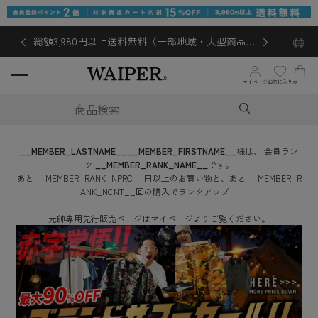
総額3,980円以上送料無料（一部地域・大型商品対
象外あり）
お気に入り
マイページ
カート
__MEMBER_LASTNAME__
__MEMBER_FIRSTNAME__
様は、
会員ラン
ク:
__MEMBER_RANK_NAME__
です。
あと
__MEMBER_RANK_NPRC__
円
以上のお買い物と、あと
__MEMBER_R
ANK_NCNT__
回
の購入でランクアップ！
元帥専用先行販売ページはマイページよりご覧ください。