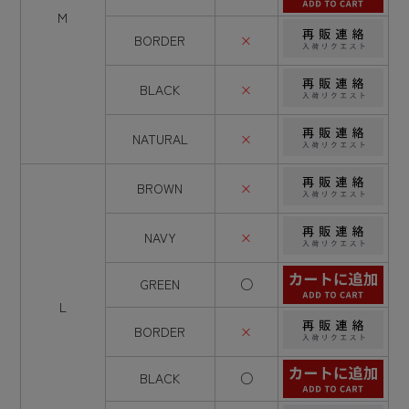
M
BORDER
×
BLACK
×
NATURAL
×
BROWN
×
NAVY
×
GREEN
○
L
BORDER
×
BLACK
○