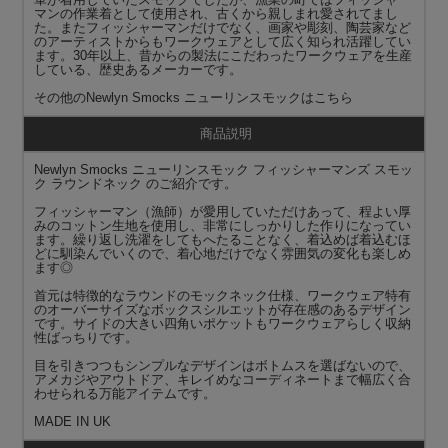
マンの作業着として使用され、古くから親しまれ愛されてまし
た。またフィッシャーマンだけでなく、画家や彫刻、陶芸家など
のアーティストからもワークウェアとして広く知られ活躍してい
ます。30年以上、昔からの製法にこだわったワークウェアを生産
している、歴史あるメーカーです。
その他の
Newlyn Smocks ニューリンスモック
はこちら
商品説明
Newlyn Smocks ニューリンスモック フィッシャーマンズ スモッ
ク ラウンドネック のご紹介です。
フィッシャーマン（漁師）が愛用していただけあって、程よい厚
みのコットン生地を使用し、非常にしっかりした作りになってい
ます。繰り返し洗濯をしてもへたることなく、着込めば着込むほ
どに馴染んでいくので、着心地だけでなく雰囲気の変化も楽しめ
ます◎
首元は特徴的なラウンドのモックネック仕様、ワークウェア特有
のオーバーサイズなボックスシルエットが存在感のあるデザイン
です。サイドの大きい四角いポケットもワークウェアらしく収納
性ばっちりです。
目を引きつつもシンプルなデザインはボトムスを選ばないので、
アメカジやアウトドア、キレイめなコーディネートまで幅広く合
わせられる万能アイテムです。
MADE IN UK