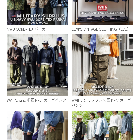
NWU GORE-TEX パーカ
LEVI'S VINTAGE CLOTHING（LVC）
WAIPER.inc 米軍 M-51 カーゴパンツ
WAIPER.inc フランス軍 M-47 カーゴ
パンツ