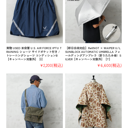
実物 USED 米空軍 U.S. AIR FORCE IPTU T
【即日出荷対応】ReKNOT × WAIPER U/L
RAINING ショーツ サイドポケット付き /
SUNBLOCK AUTOMATIC UMBRELLA フォ
トレーニングショーツ コンディションB
ールディングアンブレラ（折りたたみ傘）S
【キャンペーン対象外】【I】
ILVER【キャンペーン対象外】【T】
¥2,200
(税込)
¥6,600
(税込)