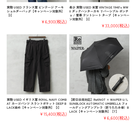
実物 USED フランス軍 ビンテージ アーモ
希少 実物 USED 米軍 VINTAGE 1940’s WW
ショルダーバッグ【キャンペーン対象外】
II ダックハンターカモ リバーシブル ポンチ
【I】
ョ / 軍幕 テントシート タープ【キャンペー
ン対象外】【I】
¥6,930
(税込)
¥33,000
(税込)
実物 USED イギリス軍 ROYAL NAVY COMB
【即日出荷対応】ReKNOT × WAIPER U/L
AT カーゴパンツ スラントポケット DEEP B
SUNBLOCK AUTOMATIC UMBRELLA フォ
LACK染め【キャンペーン対象外】【I】
ールディングアンブレラ（折りたたみ傘）B
LACK【キャンペーン対象外】【T】
¥15,400
(税込)
¥6,600
(税込)