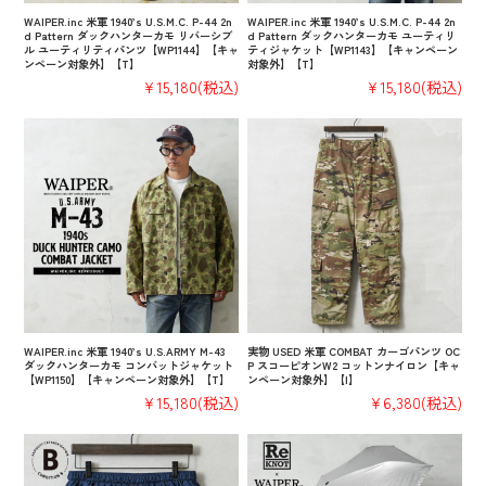
WAIPER.inc 米軍 1940’s U.S.M.C. P-44 2n
WAIPER.inc 米軍 1940’s U.S.M.C. P-44 2n
d Pattern ダックハンターカモ リバーシブ
d Pattern ダックハンターカモ ユーティリ
ル ユーティリティパンツ【WP1144】【キャ
ティジャケット【WP1143】【キャンペーン
ンペーン対象外】【T】
対象外】【T】
¥15,180
(税込)
¥15,180
(税込)
WAIPER.inc 米軍 1940’s U.S.ARMY M-43
実物 USED 米軍 COMBAT カーゴパンツ OC
ダックハンターカモ コンバットジャケット
P スコーピオンW2 コットンナイロン【キャ
【WP1150】【キャンペーン対象外】【T】
ンペーン対象外】【I】
¥15,180
(税込)
¥6,380
(税込)