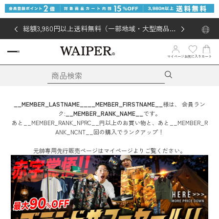
総額3,980円以上送料無料（一部地域・大型商品対
象外あり）
お気に入り
マイページ
カート
__MEMBER_LASTNAME__
__MEMBER_FIRSTNAME__
様は、
会員ラン
ク:
__MEMBER_RANK_NAME__
です。
あと
__MEMBER_RANK_NPRC__
円
以上のお買い物と、あと
__MEMBER_R
ANK_NCNT__
回
の購入でランクアップ！
元帥専用先行販売ページはマイページよりご覧ください。