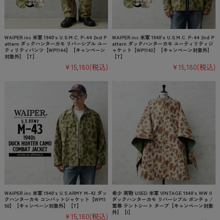
WAIPER.inc 米軍 1940’s U.S.M.C. P-44 2nd P
WAIPER.inc 米軍 1940’s U.S.M.C. P-44 2nd P
attern ダックハンターカモ リバーシブル ユー
attern ダックハンターカモ ユーティリティジ
ティリティパンツ【WP1144】【キャンペーン
ャケット【WP1143】【キャンペーン対象外】
対象外】【T】
【T】
¥15,180
(税込)
¥15,180
(税込)
WAIPER.inc 米軍 1940’s U.S.ARMY M-43 ダッ
希少 実物 USED 米軍 VINTAGE 1940’s WW II
クハンターカモ コンバットジャケット【WP11
ダックハンターカモ リバーシブル ポンチョ /
50】【キャンペーン対象外】【T】
軍幕 テントシート タープ【キャンペーン対象
外】【I】
¥15,180
(税込)