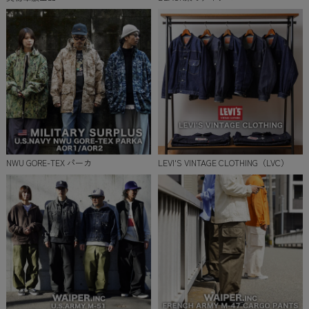
NWU GORE-TEX パーカ
LEVI'S VINTAGE CLOTHING（LVC）