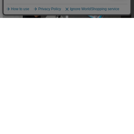
【即日出荷対応】ReKNOT × WAIPER U/L SU
【即日出荷対応】JACKSON MATISSE ジャク
NBLOCK AUTOMATIC UMBRELLA フォールデ
ソンマティス JM26AW005 ステッカー【キャ
ィングアンブレラ（折りたたみ傘）SILVER
ンペーン対象外】【T】
【キャンペーン対象外】【T】
¥1,870
(税込)
¥6,600
(税込)
CUSTOMER SERVICE