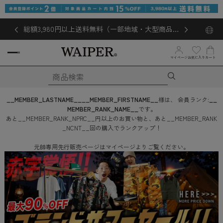
総額3,980円以上送料無料（一部地域・大型商品対
象外あり）
お気に入り
マイページ
カート
__MEMBER_LASTNAME__
__MEMBER_FIRSTNAME__
様は、
会員ランク:
__
MEMBER_RANK_NAME__
です。
あと
__MEMBER_RANK_NPRC__
円
以上のお買い物と、あと
__MEMBER_RANK
_NCNT__
回
の購入でランクアップ！
元帥専用先行販売ページはマイページよりご覧ください。