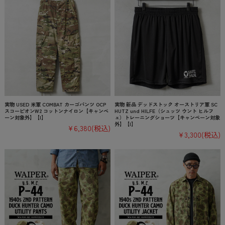
実物 USED 米軍 COMBAT カーゴパンツ OCP
実物 新品 デッドストック オーストリア軍 SC
スコーピオンW2 コットンナイロン【キャンペ
HUTZ und HILFE（シュッツ ウント ヒルフ
ーン対象外】【I】
ェ）トレーニングショーツ【キャンペーン対象
外】【I】
¥6,380
(税込)
¥3,300
(税込)