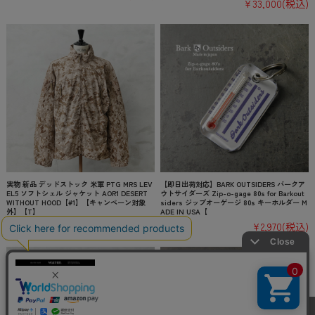
¥33,000
(税込)
実物 新品 デッドストック 米軍 PTG MRS LEV
【即日出荷対応】BARK OUTSIDERS バークア
EL5 ソフトシェル ジャケット AOR1 DESERT
ウトサイダーズ Zip-o-gage 80s for Barkout
WITHOUT HOOD【#1】【キャンペーン対象
siders ジップオーゲージ 80s キーホルダー M
外】【T】
ADE IN USA【
¥129,800
(税込)
¥2,970
(税込)