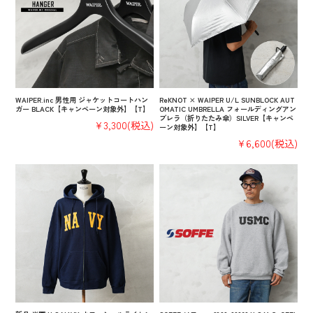
WAIPER.inc 男性用 ジャケットコートハン
ReKNOT × WAIPER U/L SUNBLOCK AUT
ガー BLACK【キャンペーン対象外】【T】
OMATIC UMBRELLA フォールディングアン
ブレラ（折りたたみ傘）SILVER【キャンペ
¥3,300
(税込)
ーン対象外】【T】
¥6,600
(税込)