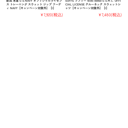
新品 米軍 U.S.NAVY オフィシャルライセン
SOFFE ソフィー 9300-00060 U.S.M.C. OFFI
ス トレーニング スウェット ジップ フーデ
CIAL LICENSE クルーネック スウェットシ
ィ NAVY【キャンペーン対象外】【I】
ャツ【キャンペーン対象外】【I】
¥7,920
(税込)
¥7,480
(税込)