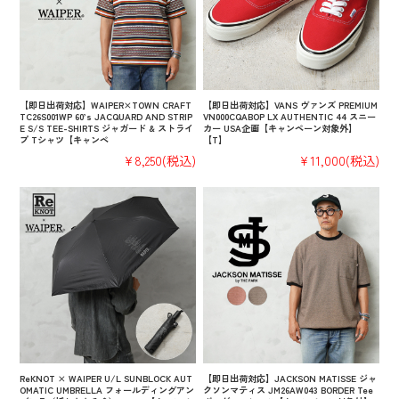
【即日出荷対応】WAIPER×TOWN CRAFT
【即日出荷対応】VANS ヴァンズ PREMIUM
TC26S001WP 60’s JACQUARD AND STRIP
VN000CQABOP LX AUTHENTIC 44 スニー
E S/S TEE-SHIRTS ジャガード & ストライ
カー USA企画【キャンペーン対象外】
プ Tシャツ【キャンペ
【T】
¥8,250
(税込)
¥11,000
(税込)
ReKNOT × WAIPER U/L SUNBLOCK AUT
【即日出荷対応】JACKSON MATISSE ジャ
OMATIC UMBRELLA フォールディングアン
クソンマティス JM26AW043 BORDER Tee