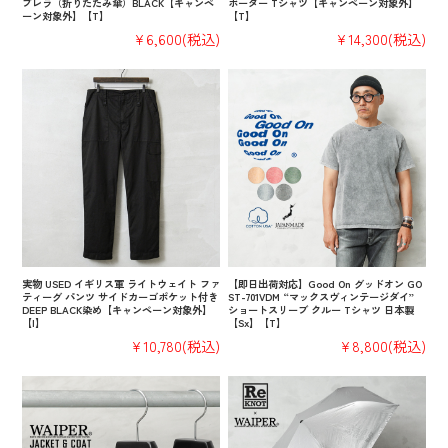
ブレラ（折りたたみ傘）BLACK【キャンペ
ボーダー Tシャツ【キャンペーン対象外】
ーン対象外】【T】
【T】
¥6,600
(税込)
¥14,300
(税込)
実物 USED イギリス軍 ライトウェイト ファ
【即日出荷対応】Good On グッドオン GO
ティーグ パンツ サイドカーゴポケット付き
ST-701VDM “マックスヴィンテージダイ”
DEEP BLACK染め【キャンペーン対象外】
ショートスリーブ クルー Tシャツ 日本製
【I】
【Sx】【T】
¥10,780
(税込)
¥8,800
(税込)