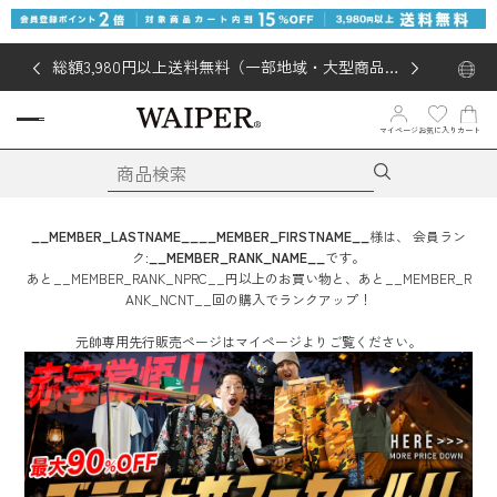
総額3,980円以上送料無料（一部地域・大型商品対
象外あり）
マイページ
お気に入り
カート
__MEMBER_LASTNAME__
__MEMBER_FIRSTNAME__
様は、
会員ラン
ク:
__MEMBER_RANK_NAME__
です。
あと
__MEMBER_RANK_NPRC__
円
以上のお買い物と、あと
__MEMBER_R
ANK_NCNT__
回
の購入でランクアップ！
元帥専用先行販売ページはマイページよりご覧ください。