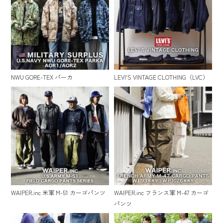
NWU GORE-TEX パーカ
LEVI'S VINTAGE CLOTHING（LVC）
WAIPER.inc 米軍 M-51 カーゴパンツ
WAIPER.inc フランス軍 M-47 カーゴ
パンツ