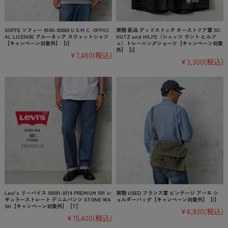
SOFFE ソフィー 9300-00060 U.S.M.C. OFFICI
実物 新品 デッドストック オーストリア軍 SC
AL LICENSE クルーネック スウェットシャツ
HUTZ und HILFE（シュッツ ウント ヒルフ
【キャンペーン対象外】【I】
ェ）トレーニングショーツ【キャンペーン対象
外】【I】
¥7,480
(税込)
¥3,300
(税込)
Levi’s リーバイス 00501-0114 PREMIUM 501 レ
実物 USED フランス軍 ビンテージ アーモ シ
ギュラーストレート デニムパンツ STONE WA
ョルダーバッグ【キャンペーン対象外】【I】
SH【キャンペーン対象外】【T】
¥6,930
(税込)
¥15,400
(税込)