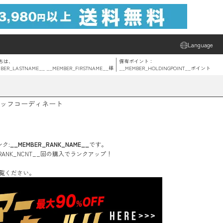
Language
ちは、
保有ポイント：
BER_LASTNAME__ __MEMBER_FIRSTNAME__
様
__MEMBER_HOLDINGPOINT__
ポイント
ッフコーディネート
ク:
__MEMBER_RANK_NAME__
です。
RANK_NCNT__
回
の購入でランクアップ！
覧ください。