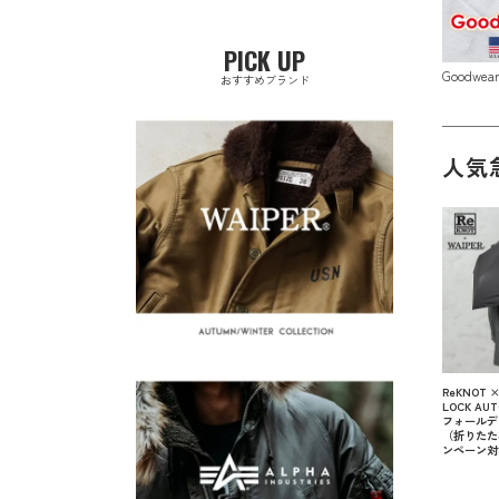
PICK UP
Goodwe
おすすめブランド
人気
ReKNOT ×
LOCK AUT
フォールデ
（折りたた
ンペーン対