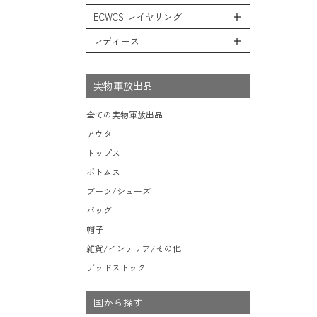
レインシューズ・ブーツ
フリースジャケット
ヘルメットバッグ
防寒物（ネックウォーマーetc）
スウェットパンツ
キャップ
ECWCS レイヤリング
ソックス/靴下
全てのインテリア
レザーアウター
メッセンジャーバッグ
傘/ポンチョ
ショートパンツ
ハット
デスク、椅子、家具
レディース
ジャケットライナー
トートバッグ
全てのECWCS
ミリタリーウォッチ
アンダー（下着）
ニット帽（ビーニー）
シュラフ/ブランケット/etc
デニムジャケット
ウエストバッグ/ボディバッグ
ライトベースレイヤー Level.1
財布・小銭入れ・キーケース
全てのレディース
ベレー帽
ボックス/ガソリン缶/etc
モッズコート
ダッフルバッグ
ミッドベースレイヤー Level.2
実物軍放出品
サングラス・ゴーグル
ハンチング
生地・テントシェル
ボストンバッグ
フリースレイヤー Level.3
ベルト
キャスケット
全ての実物軍放出品
ポーチ/ケース/etc
ウィンドレイヤー Level.4
食器/ボトル/etc
その他
アウター
スーツケース/キャリーバッグ
ソフトシェルレイヤー Level.5
ミリタリー雑貨
トップス
ビジネスバッグ
ハードシェルレイヤー Level.6
ライト/懐中電灯/etc
ボトムス
アウターレイヤー Level.7
ロープ/コード/etc
ブーツ/シューズ
タオル/ハンカチ/etc
バッグ
その他の小物
帽子
雑貨/インテリア/その他
デッドストック
国から探す