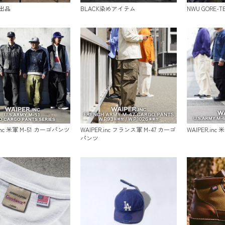
出品
BLACK染めアイテム
NWU GORE-
.inc 米軍 M-51 カーゴパンツ
WAIPER.inc フランス軍 M-47 カーゴ
WAIPER.inc
パンツ