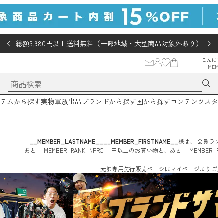
総額3,980円以上送料無料（一部地域・大型商品対象外あり）
こんに
__MEM
テムから探す
実物軍放出品
ブランドから探す
国から探す
コンテンツ
スタ
__MEMBER_LASTNAME__
__MEMBER_FIRSTNAME__
様は、
会員ラン
あと
__MEMBER_RANK_NPRC__
円
以上のお買い物と、あと
__MEMBER_
元帥専用先行販売ページはマイページよりご