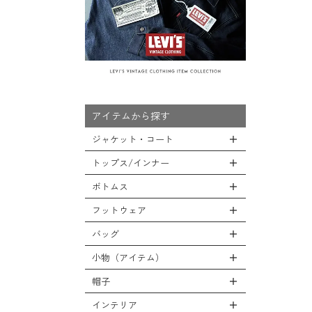
アイテムから探す
ジャケット・コート
トップス/インナー
全てのジャケット・コート
LEVEL7
ボトムス
全てのトップス/インナー
フライトジャケット
Tシャツ
フットウェア
全てのボトムス
M-65ジャケット
シャツ
カーゴパンツ
バッグ
全てのフットウェア
デッキジャケット
スウェット/パーカー
デニムパンツ
ブーツ
小物（アイテム）
タンカースジャケット
全てのバッグ
セーター/カーディガン
チノ，ワークパンツ
シューズ・スニーカー
コート
リュックサック
帽子
ベスト
全ての小物（アイテム）
ファティーグパンツ
サンダル
ソフトシェルジャケット
ショルダーバッグ
タンクトップ
グローブ（手袋）
インテリア
ナイロンパンツ
全ての帽子