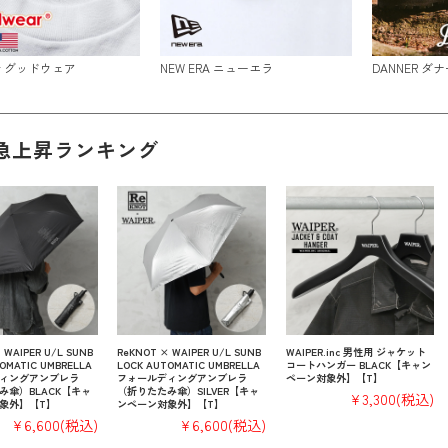
ar グッドウェア
NEW ERA ニューエラ
DANNER ダナ
急上昇ランキング
 WAIPER U/L SUNB
ReKNOT × WAIPER U/L SUNB
WAIPER.inc 男性用 ジャケット
OMATIC UMBRELLA
LOCK AUTOMATIC UMBRELLA
コートハンガー BLACK【キャン
ィングアンブレラ
フォールディングアンブレラ
ペーン対象外】【T】
み傘）BLACK【キャ
（折りたたみ傘）SILVER【キャ
¥3,300
(税込)
象外】【T】
ンペーン対象外】【T】
¥6,600
(税込)
¥6,600
(税込)