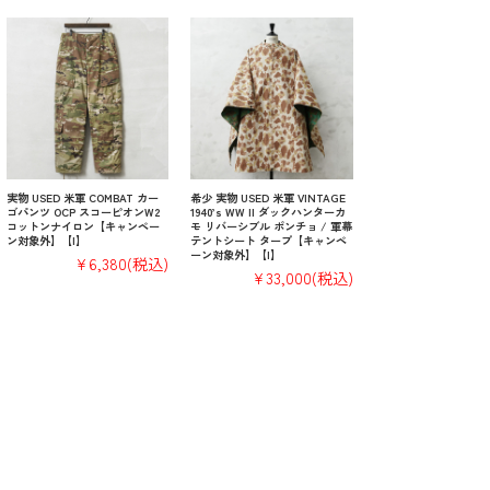
実物 USED 米軍 COMBAT カー
希少 実物 USED 米軍 VINTAGE
ゴパンツ OCP スコーピオンW2
1940’s WW II ダックハンターカ
コットンナイロン【キャンペー
モ リバーシブル ポンチョ / 軍幕
ン対象外】【I】
テントシート タープ【キャンペ
ーン対象外】【I】
¥6,380
(税込)
¥33,000
(税込)