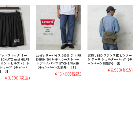
 デッドストック オー
Levi’s リーバイス 00501-0114 PR
実物 USED フランス軍 ビンテー
CHUTZ und HILFE
EMIUM 501 レギュラーストレー
ジ アーモ ショルダーバッグ【キ
 ウント ヒルフェ）ト
ト デニムパンツ STONE WASH
ャンペーン対象外】【I】
ショーツ【キャンペ
【キャンペーン対象外】【T】
¥6,930
(税込)
】【I】
¥15,400
(税込)
¥3,300
(税込)