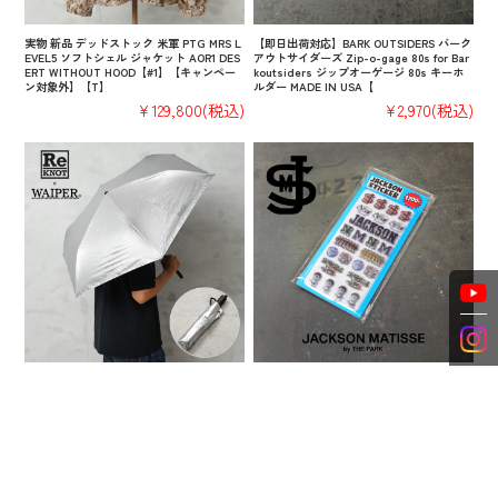
実物 新品 デッドストック 米軍 PTG MRS L
【即日出荷対応】BARK OUTSIDERS バーク
EVEL5 ソフトシェル ジャケット AOR1 DES
アウトサイダーズ Zip-o-gage 80s for Bar
ERT WITHOUT HOOD【#1】【キャンペー
koutsiders ジップオーゲージ 80s キーホ
ン対象外】【T】
ルダー MADE IN USA【
¥129,800
(税込)
¥2,970
(税込)
【即日出荷対応】ReKNOT × WAIPER U/L
【即日出荷対応】JACKSON MATISSE ジャ
SUNBLOCK AUTOMATIC UMBRELLA フォ
クソンマティス JM26AW005 ステッカー
ールディングアンブレラ（折りたたみ傘）S
【キャンペーン対象外】【T】
ILVER【キャンペーン対象外】【T】
¥1,870
(税込)
¥6,600
(税込)