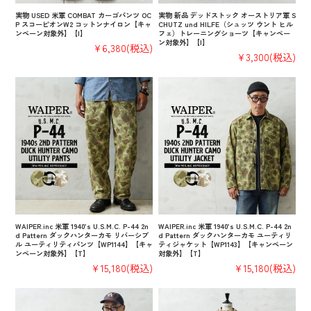
実物 USED 米軍 COMBAT カーゴパンツ OC
実物 新品 デッドストック オーストリア軍 S
P スコーピオンW2 コットンナイロン【キャ
CHUTZ und HILFE（シュッツ ウント ヒル
ンペーン対象外】【I】
フェ）トレーニングショーツ【キャンペー
ン対象外】【I】
¥6,380
(税込)
¥3,300
(税込)
WAIPER.inc 米軍 1940’s U.S.M.C. P-44 2n
WAIPER.inc 米軍 1940’s U.S.M.C. P-44 2n
d Pattern ダックハンターカモ リバーシブ
d Pattern ダックハンターカモ ユーティリ
ル ユーティリティパンツ【WP1144】【キャ
ティジャケット【WP1143】【キャンペーン
ンペーン対象外】【T】
対象外】【T】
¥15,180
(税込)
¥15,180
(税込)