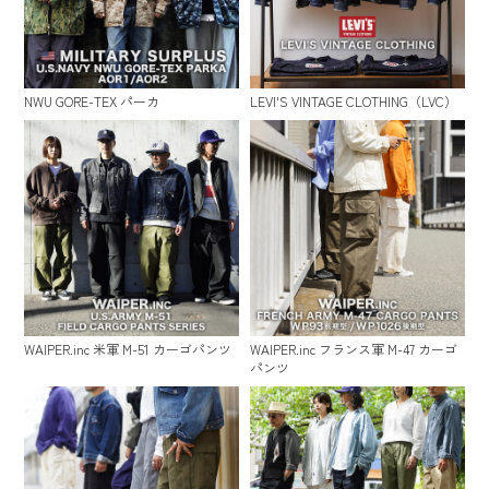
NWU GORE-TEX パーカ
LEVI'S VINTAGE CLOTHING（LVC）
WAIPER.inc 米軍 M-51 カーゴパンツ
WAIPER.inc フランス軍 M-47 カーゴ
パンツ