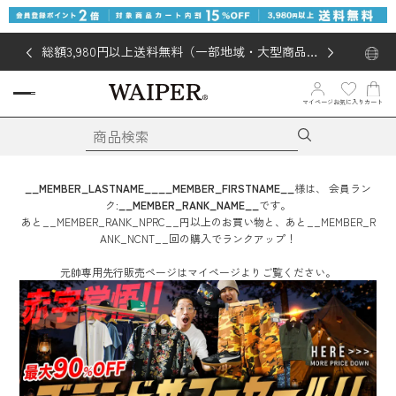
総額3,980円以上送料無料（一部地域・大型商品対
象外あり）
お気に入り
マイページ
カート
__MEMBER_LASTNAME__
__MEMBER_FIRSTNAME__
様は、
会員ラン
ク:
__MEMBER_RANK_NAME__
です。
あと
__MEMBER_RANK_NPRC__
円
以上のお買い物と、あと
__MEMBER_R
ANK_NCNT__
回
の購入でランクアップ！
元帥専用先行販売ページはマイページよりご覧ください。