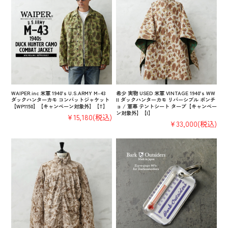
WAIPER.inc 米軍 1940’s U.S.ARMY M-43
希少 実物 USED 米軍 VINTAGE 1940’s WW
ダックハンターカモ コンバットジャケット
II ダックハンターカモ リバーシブル ポンチ
【WP1150】【キャンペーン対象外】【T】
ョ / 軍幕 テントシート タープ【キャンペー
ン対象外】【I】
¥15,180
(税込)
¥33,000
(税込)